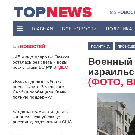
top
НОВОС
ГЛАВНАЯ
ВСЕ НОВОСТИ
ПОЛИТИКА
top
НОВОСТЕЙ
ПОЛИТИКА
ПРОИСШЕ
«45 минут ударов»: Одесса
Военный 
осталась без света и воды
после атаки ВС РФ
ВИДЕО
израильс
(ФОТО, 
«Вучич сделал выбор?»:
после визита Зеленского
Сербия пообещала Киеву
полную поддержку
«Ледяная камера и цепи»:
запросившую убежище
россиянку задержали в США