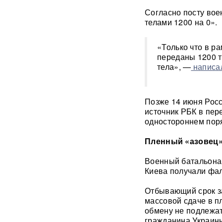
Согласно посту вое
Появилось видео удара
телами 1200 на 0».
«Искандером» по военному
эшелону ВСУ
ВИДЕО
«Только что в р
переданы 1200 т
"Террор в чистом виде": БЭК
тела», —
написа
ВСУ атаковал пляж в Ялте
ФОТО
Позже 14 июня Росс
«Грохот слышала вся
Москва»: МЧС объяснило
источник РБК в пер
причину похожего на взрыв
одностороннем поря
мощного хлопка
Пленный «азовец»
Крупнейшая нефтяная
операция РФ в обход ЕС
Военный батальона 
началась: флотилия везет
Киева получали фал
груз на $500 млн
Отбывающий срок з
Физики впервые
массовой сдаче в п
зафиксировали
обмену не подлежат
«отрицательное время»
гражданина Украин