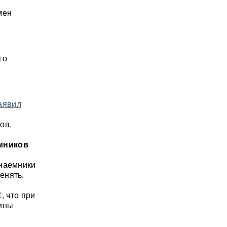
мен
го
аявил
ов.
мников
 наемники
енять.
 что при
аины