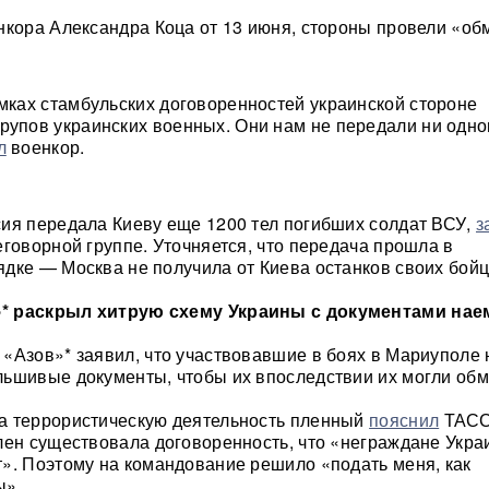
нкора Александра Коца от 13 июня, стороны провели «об
амках стамбульских договоренностей украинской стороне
рупов украинских военных. Они нам не передали ни одно
л
военкор.
ия передала Киеву еще 1200 тел погибших солдат ВСУ,
з
еговорной группе. Уточняется, что передача прошла в
дке — Москва не получила от Киева останков своих бойц
* раскрыл хитрую схему Украины с документами нае
«Азов»* заявил, что участвовавшие в боях в Мариуполе
ьшивые документы, чтобы их впоследствии их могли обм
а террористическую деятельность пленный
пояснил
ТАСС,
лен существовала договоренность, что «неграждане Укр
». Поэтому на командование решило «подать меня, как
ы».