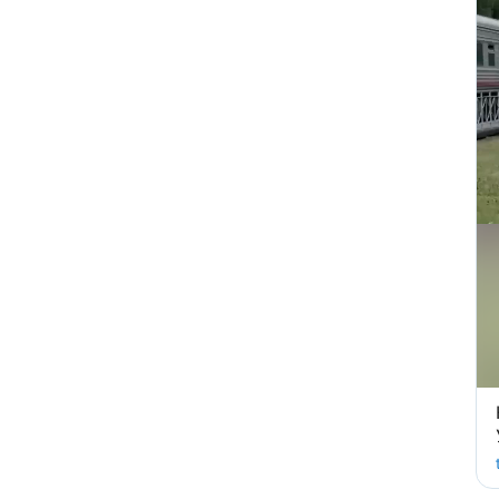
атака привела к пожару на
Ильском НПЗ и раненым
«Там, где бьют москаля,
Польша помогает»:
Навроцкий поддержал
Украину и получил жесткий
ответ Москвы
Умер продюсер Мадонны
Уильям Орбит: он хотел
выпустить продолжение «Ray
of Light»
Atlantic: Маск не разрешил
Украине использовать
Starlink для ударов вглубь
России
Умер отец Лионеля Месси:
Хорхе Месси скончался
после продолжительной
болезни