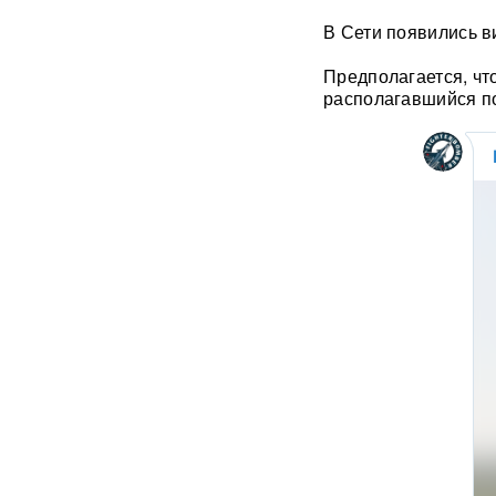
заявлений об угрозе со
стороны России
В Сети появились в
Польша сделала шаг к
Предполагается, чт
прямому конфликту?
располагавшийся по
Сикорский предложил
сбивать ракеты РФ над
Украиной — Москва ответила
СК возбудил уголовное дело
против журналистки
Катерины Гордеевой*: ее
могут объявить в
международный розыск
След НАТО в атаках по
России: хакеры заявили о
раскрытии источника
координат для ударов ВСУ
Концерт Димы Билана в
Москве обернулся
скандалом: певцу пришлось