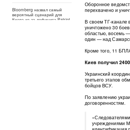
Оборонное ведомств
Bloomberg назвал самый
перехвачено и унич
вероятный сценарий для
Киева из-за дефицита Patriot
В своем ТГ-канале 
уничтожено 30 боев
областью, восемь —
50 тысяч военных КНДР в
России: Зеленский сделал
один — над Самарс
громкое заявление
Кроме того, 11 БПЛ
«Теперь бомбят всю
Киев получил 2400
Украину»: ударами по России
Киев лишил страну выхода к
морю
Украинский координ
третьего этапов об
бойцов ВСУ.
«Полки пустеют»: в
супермаркетах Украины
начались перебои после
По заявлению украи
ударов по складам
ФОТО
договоренностям.
При взрыве в Balzi Rossi
«Следователями
погиб зять генерала:
учреждениями М
раскрыты новые детали
идентификация р
теракта в Москве