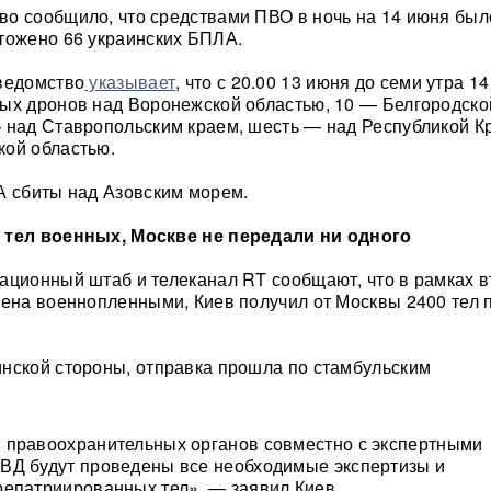
о сообщило, что средствами ПВО в ночь на 14 июня был
тожено 66 украинских БПЛА.
ведомство
указывает
, что с 20.00 13 июня до семи утра 1
ых дронов над Воронежской областью, 10 — Белгородско
 над Ставропольским краем, шесть — над Республикой К
кой областью.
А сбиты над Азовским морем.
 тел военных, Москве не передали ни одного
ационный штаб и телеканал RT сообщают, что в рамках в
мена военнопленными, Киев получил от Москвы 2400 тел 
нской стороны, отправка прошла по стамбульским
 правоохранительных органов совместно с экспертными
ВД будут проведены все необходимые экспертизы и
епатриированных тел», — заявил Киев.