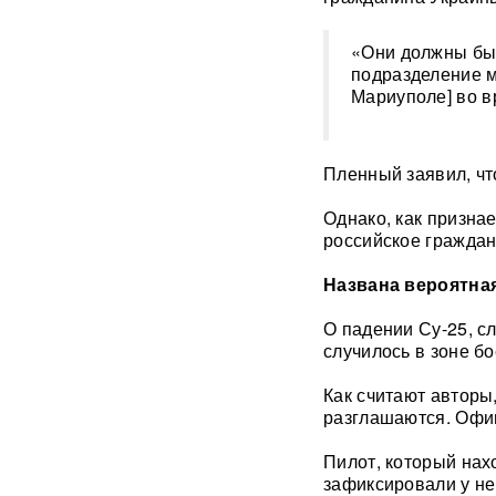
Термобарический
«Они должны быт
"будильник" для ВСУ: ВС РФ
подразделение мо
ударили по Одессе и
Мариуполе] во в
Запорожью
ВИДЕО
Зеленский объявил о
«специальной санкционной
Пленный заявил, чт
операции» против России
Однако, как призна
российское граждан
Иск о снятии «Яблока» с
выборов обосновали фото
Бони, кадрами из «Войны и
Названа вероятна
мира» и «вокзалом»
ChatGPT
О падении Су-25, с
случилось в зоне б
В Екатеринбурге склад
Wildberries загорелся после
Как считают авторы
атаки БПЛА ВСУ
ВИДЕО
разглашаются. Офиц
Пилот, который нах
Премьер Литвы осадил
министра обороны после
зафиксировали у не