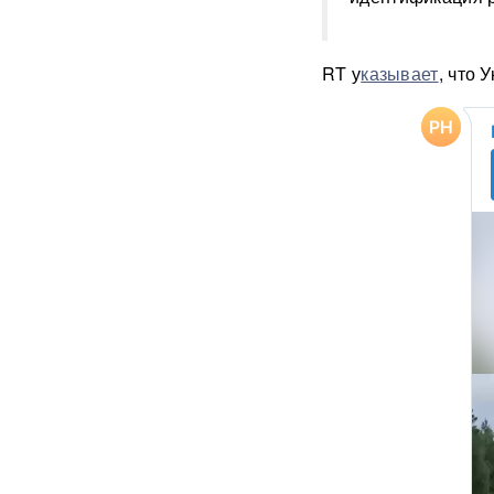
Порты встали — граница не
справляется: 7,7 тысячи
RT у
казывает
, что 
украинских фур стоят в
очередях
США заставили Киев
отступить: Украина не будет
атаковать КТК и иностранные
танкеры
"Фламинго" и топливные
склады: РФ нанесла мощный
удар по объектам ВСУ
ВИДЕО
В ЕС придумали схему
изъятия замороженных
активов России в Euroclear
для Украины
397 БПЛА за ночь: массовая