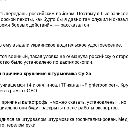
ь переданы российским войскам. Поэтому я был зачисле
рской пехоты, как будто бы я давно там служил и оказал
ремя боевых действий», — рассказал он.
о ему выдали украинское водительское удостоверение.
ется военный, такая уловка не обманула российскую сторо
ство было установлено по дактилоскопии.
я причина крушения штурмовика Су-25
лучившемся 14 июня, писал TГ-канал «Fighterbomber». К
оев в рамках СВО.
, причины катастрофы «можно сказать, установлены», но 
иально они будут раскрыты после работы экспертов.
одился за штурвалом штурмовика госпитализирован. Мед
го перелом руки.