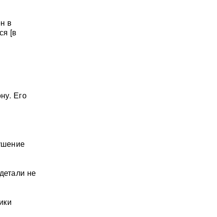
н в
ся [в
ну. Его
рушение
детали не
ики