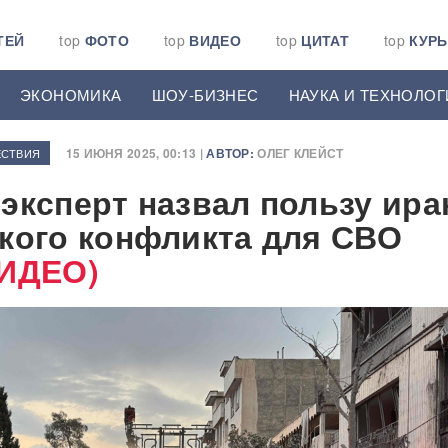
ТЕЙ
top
ФОТО
top
ВИДЕО
top
ЦИТАТ
top
КУР
ЭКОНОМИКА
ШОУ-БИЗНЕС
НАУКА И ТЕХНОЛОГ
15 ИЮНЯ 2025, 00:13 |
АВТОР:
ОЛЕГ КЛЕЙСТ
СТВИЯ
эксперт назвал пользу ира
кого конфликта для СВО
ВИДЕО)