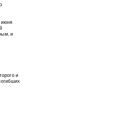
о
4 июня
й
рым, и
торого и
погибших