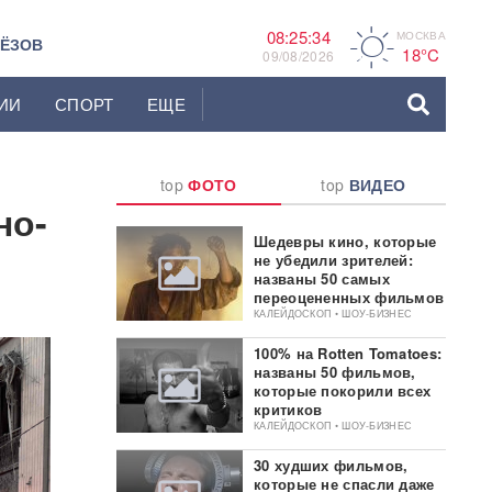
08:25:35
МОСКВА
A
ЬЁЗОВ
18°C
09/08/2026
ИИ
СПОРТ
ЕЩЕ
top
ФОТО
top
ВИДЕО
но-
Шедевры кино, которые
не убедили зрителей:
названы 50 самых
переоцененных фильмов
КАЛЕЙДОСКОП • ШОУ-БИЗНЕС
100% на Rotten Tomatoes:
названы 50 фильмов,
которые покорили всех
критиков
КАЛЕЙДОСКОП • ШОУ-БИЗНЕС
30 худших фильмов,
которые не спасли даже