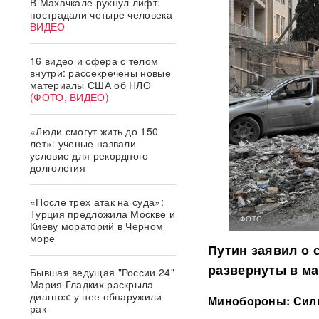
В Махачкале рухнул лифт:
пострадали четыре человека
ВИДЕО
16 видео и сфера с телом
внутри: рассекречены новые
материалы США об НЛО
(ФОТО, ВИДЕО)
«Люди смогут жить до 150
лет»: ученые назвали
условие для рекордного
долголетия
«После трех атак на суда»:
Турция предложила Москве и
ФОТО:
Киеву мораторий в Черном
море
Путин заявил о 
развернуты в ма
Бывшая ведущая "России 24"
Мария Гладких раскрыла
диагноз: у нее обнаружили
Минобороны: Силы
рак