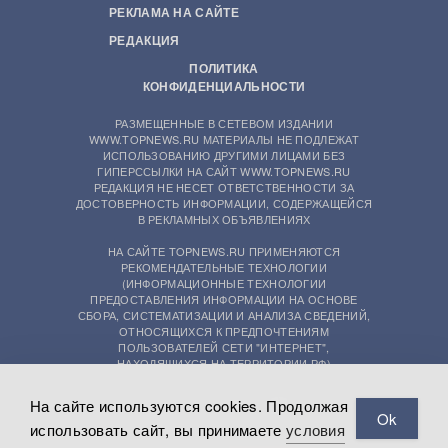
РЕКЛАМА НА САЙТЕ
РЕДАКЦИЯ
ПОЛИТИКА
КОНФИДЕНЦИАЛЬНОСТИ
РАЗМЕЩЕННЫЕ В СЕТЕВОМ ИЗДАНИИ
WWW.TOPNEWS.RU МАТЕРИАЛЫ НЕ ПОДЛЕЖАТ
ИСПОЛЬЗОВАНИЮ ДРУГИМИ ЛИЦАМИ БЕЗ
ГИПЕРССЫЛКИ НА САЙТ WWW.TOPNEWS.RU
РЕДАКЦИЯ НЕ НЕСЕТ ОТВЕТСТВЕННОСТИ ЗА
ДОСТОВЕРНОСТЬ ИНФОРМАЦИИ, СОДЕРЖАЩЕЙСЯ
В РЕКЛАМНЫХ ОБЪЯВЛЕНИЯХ
НА САЙТЕ TOPNEWS.RU ПРИМЕНЯЮТСЯ
РЕКОМЕНДАТЕЛЬНЫЕ ТЕХНОЛОГИИ
(ИНФОРМАЦИОННЫЕ ТЕХНОЛОГИИ
ПРЕДОСТАВЛЕНИЯ ИНФОРМАЦИИ НА ОСНОВЕ
СБОРА, СИСТЕМАТИЗАЦИИ И АНАЛИЗА СВЕДЕНИЙ,
ОТНОСЯЩИХСЯ К ПРЕДПОЧТЕНИЯМ
ПОЛЬЗОВАТЕЛЕЙ СЕТИ "ИНТЕРНЕТ",
НАХОДЯЩИХСЯ НА ТЕРРИТОРИИ РФ)
На сайте используются cookies. Продолжая
Ok
использовать сайт, вы принимаете
условия