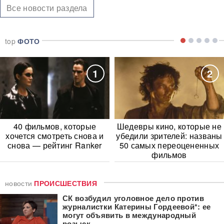
Все новости раздела
top
ФОТО
1
2
40 фильмов, которые
Шедевры кино, которые не
хочется смотреть снова и
убедили зрителей: названы
снова — рейтинг Ranker
50 самых переоцененных
фильмов
новости
ПРОИСШЕСТВИЯ
СК возбудил уголовное дело против
журналистки Катерины Гордеевой*: ее
могут объявить в международный
розыск