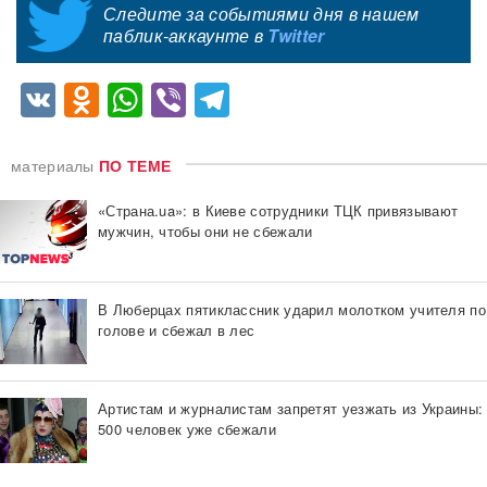
Следите за событиями дня в нашем
паблик-аккаунте в
Twitter
VK
Odnoklassniki
WhatsApp
Viber
Telegram
материалы
ПО ТЕМЕ
«Страна.ua»: в Киеве сотрудники ТЦК привязывают
мужчин, чтобы они не сбежали
В Люберцах пятиклассник ударил молотком учителя по
голове и сбежал в лес
Артистам и журналистам запретят уезжать из Украины:
500 человек уже сбежали