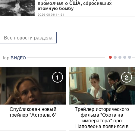
промолчал о США, сбросивших
атомную бомбу
2026-08-06 14:51
Все новости раздела
top
ВИДЕО
1
2
Опубликован новый
Трейлер исторического
трейлер "Астрала 6"
фильма "Охота на
императора" про
Наполеона появился в
Сети