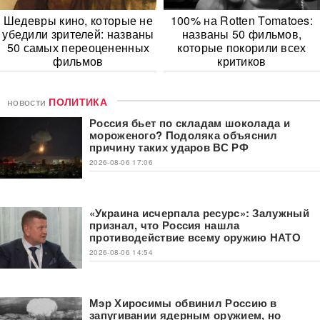
Шедевры кино, которые не
100% на Rotten Tomatoes:
убедили зрителей: названы
названы 50 фильмов,
50 самых переоцененных
которые покорили всех
фильмов
критиков
новости
ПОЛИТИКА
Россия бьет по складам шоколада и
мороженого? Подоляка объяснил
причину таких ударов ВС РФ
2026-08-06 17:06
«Украина исчерпала ресурс»: Залужный
признал, что Россия нашла
противодействие всему оружию НАТО
2026-08-06 14:54
Мэр Хиросимы обвинил Россию в
запугивании ядерным оружием, но