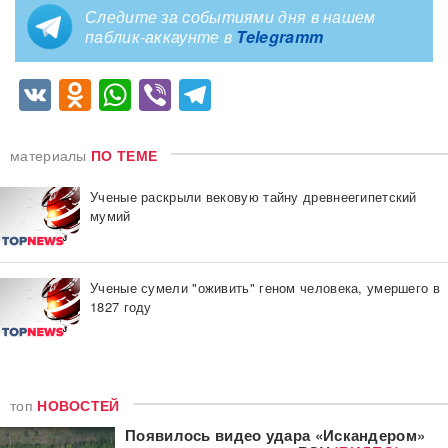
Следите за событиями дня в нашем
паблик-аккаунте в
Telegramm
VK
Odnoklassniki
WhatsApp
Viber
Telegram
материалы
ПО ТЕМЕ
Ученые раскрыли вековую тайну древнеегипетский
мумий
Ученые сумели "оживить" геном человека, умершего в
1827 году
топ
НОВОСТЕЙ
Появилось видео удара «Искандером»