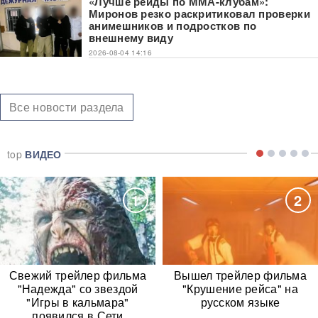
«Лучше рейды по ММА-клубам»:
Миронов резко раскритиковал проверки
анимешников и подростков по
внешнему виду
2026-08-04 14:16
Все новости раздела
top
ВИДЕО
1
2
Свежий трейлер фильма
Вышел трейлер фильма
"Надежда" со звездой
"Крушение рейса" на
"Игры в кальмара"
русском языке
появился в Сети