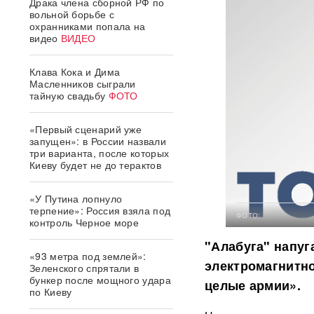
Драка члена сборной РФ по
вольной борьбе с
охранниками попала на
видео
ВИДЕО
Клава Кока и Дима
Масленников сыграли
тайную свадьбу
ФОТО
«Первый сценарий уже
запущен»: в России назвали
три варианта, после которых
Киеву будет не до терактов
«У Путина лопнуло
терпение»: Россия взяла под
ФОТО:
контроль Черное море
"Алабуга" напуг
«93 метра под землей»:
электромагнитно
Зеленского спрятали в
бункер после мощного удара
целые армии».
по Киеву