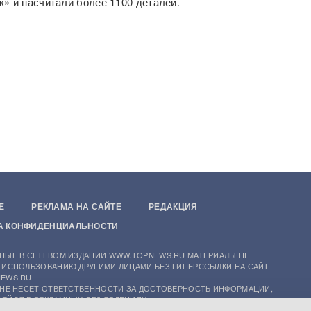
» и насчитали более 1100 деталей.
Е
РЕКЛАМА НА САЙТЕ
РЕДАКЦИЯ
А КОНФИДЕНЦИАЛЬНОСТИ
НЫЕ В СЕТЕВОМ ИЗДАНИИ WWW.TOPNEWS.RU МАТЕРИАЛЫ НЕ
 ИСПОЛЬЗОВАНИЮ ДРУГИМИ ЛИЦАМИ БЕЗ ГИПЕРССЫЛКИ НА САЙТ
EWS.RU
 НЕ НЕСЕТ ОТВЕТСТВЕННОСТИ ЗА ДОСТОВЕРНОСТЬ ИНФОРМАЦИИ,
ЕЙСЯ В РЕКЛАМНЫХ ОБЪЯВЛЕНИЯХ