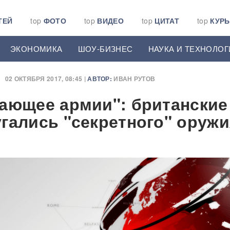
ТЕЙ
top
ФОТО
top
ВИДЕО
top
ЦИТАТ
top
КУР
ЭКОНОМИКА
ШОУ-БИЗНЕС
НАУКА И ТЕХНОЛОГ
02 ОКТЯБРЯ 2017, 08:45 |
АВТОР:
ИВАН РУТОВ
ающее армии": британские
гались "секретного" оружи