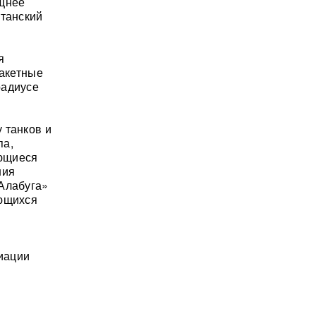
ощнее
итанский
я
ракетные
радиусе
 танков и
па,
ающиеся
ния
«Алабуга»
ающихся
я
диации