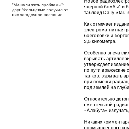
Новое радиоэлектро
"Мешали жить проблемы":
ядерной бомбы" и б
друг Усольцевых получил от
таблоид Daily Star.
них загадочное послание
Как отмечает издан
«Работа не прекращается ни
электромагнитная р
на минуту»: Sky News
боеголовки и борто
показал подземный завод
3,5 километра.
дронов на Украине, где
выпускают 200 БПЛА в сутки
Особенно впечатлил
взрывать артиллери
Масштабный сбой интернета
утверждает издание
произошел по всей России:
по пути вражеские 
перестали открываться
танков, взрывать а
сайты и приложения
при помощи радиаци
под землей на глуб
Россия бьет по складам
шоколада и мороженого?
Относительно детон
Подоляка объяснил причину
смертельной радиац
таких ударов ВС РФ
«Алабуга» излучать,
88 дронов за ночь:
Никаких комментари
Ярославль пережил
промышленного комп
крупнейшую атаку БПЛА ВСУ