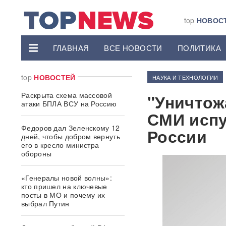
top
НОВОС
ГЛАВНАЯ
ВСЕ НОВОСТИ
ПОЛИТИКА
top
НОВОСТЕЙ
НАУКА И ТЕХНОЛОГИИ
Раскрыта схема массовой
"Уничтож
атаки БПЛА ВСУ на Россию
СМИ испу
Федоров дал Зеленскому 12
России
дней, чтобы добром вернуть
его в кресло министра
обороны
«Генералы новой волны»:
кто пришел на ключевые
посты в МО и почему их
выбрал Путин