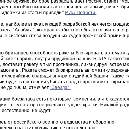
нное оружие, которое разрабатывает Россия, станет "м
удет способно выводить из строя целые армии, пишет бр
 Выдержки из статьи приводит
РИА Новости.
ие, наиболее впечатляющей разработкой является мощна
акета "Алабуга", которая якобы способна отключить все 
вые системы связи воздушных судов вражеской армии в 
о британцев способность ракеты блокировать автоматику
йские снаряды внутри орудийной башни. БПЛА такого ти
, доставит ракету в тыл противника, ликвидируя встреч
самолеты. Ракета сможет блокировать автоматику заряжа
ртиллерийские снаряды внутри орудийной башни. Также 
и будет в состоянии убивать солдат противника, скрыв
ине до 100 м, отмечает
"Звезда".
ации боезапаса есть некоторые сомнения, а что касаетс
ии, то тут автор специально сгущает краски. Никакой ра
 естественно, не будет.
ев от российского военного ведомства и оборонно-
лекса на эту публикацию не последовало.