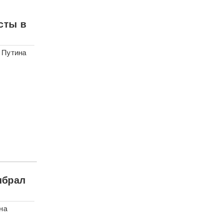
сты в
 Путина
ыбрал
на