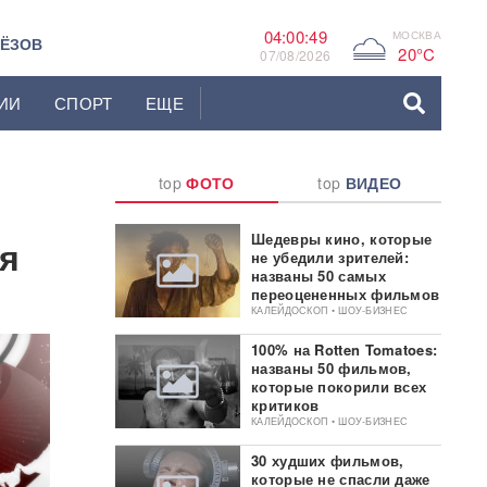
04:00:50
МОСКВА
G
ЬЁЗОВ
20°C
07/08/2026
ИИ
СПОРТ
ЕЩЕ
top
ФОТО
top
ВИДЕО
Шедевры кино, которые
я
не убедили зрителей:
названы 50 самых
переоцененных фильмов
КАЛЕЙДОСКОП • ШОУ-БИЗНЕС
100% на Rotten Tomatoes:
названы 50 фильмов,
которые покорили всех
критиков
КАЛЕЙДОСКОП • ШОУ-БИЗНЕС
30 худших фильмов,
которые не спасли даже