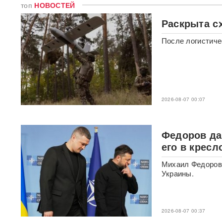
топ
НОВОСТЕЙ
Раскрыта с
В ФРГ ищут причастных к
появлению БПЛА со
взрывчаткой в аэропорту
После логистиче
Лейпцига
Мэр Хиросимы обвинил
Россию в запугивании
ядерным оружием, но
промолчал о США,
2026-08-07 00:07
сбросивших атомную бомбу
Экс-посол Украины в США
Федоров да
расплакалась в суде после
его в крес
обвинений в коррупции
Михаил Федоров 
"Латвия спасена": сенатор
Украины.
Пушков высмеял слова
Вайкуле о готовности воевать
с Россией
2026-08-07 00:37
В бургерах пяти крупнейших