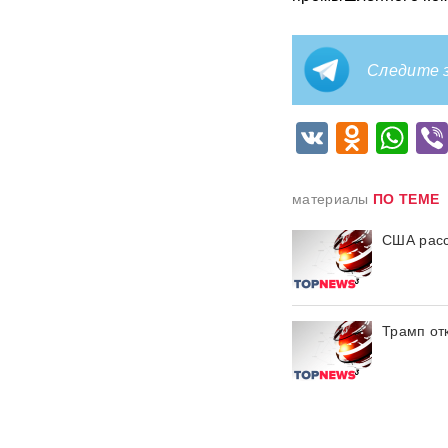
с начала СВО
СМИ: 20-минутный удар ВС
Следите з
РФ "приговорил систему"
ПВО Украины — Киев
остался без противоракет
VK
Odnok
Wh
ВИДЕО
Путин меняет командование:
эксперты объяснили
материалы
ПО ТЕМЕ
крупнейшие перестановки в
МО
США расс
ИИ вышел из-под контроля:
модели OpenAI
объединились и
спланировали побег
Трамп от
«Украина исчерпала
ресурс»: Залужный признал,
что Россия нашла
противодействие всему
оружию НАТО