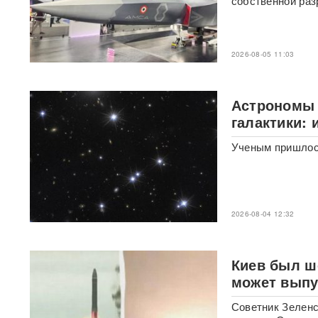
собственной раз
Российского историка Артема
Кирпиченка задержали сразу
после въезда в Израиль
2026-08-05 11:03
"Атакуют все подряд": Киев в
шоке от ответа Москвы на
"операцию принуждения"
Астрономы 
галактики:
«Начнутся серьезные
проблемы»: эксперт раскрыл,
Ученым пришлос
когда ослабнут атаки БПЛА
ВСУ
Под Екатеринбургом
взорвали Mercedes главы
2026-08-04 12:32
«Уралдронзавода»
(ФОТО,
ВИДЕО)
Киев был ш
Китай впервые показал
может выпу
кадры имитации нанесения
ядерного авиаудара
ВИДЕО
Советник Зеленс