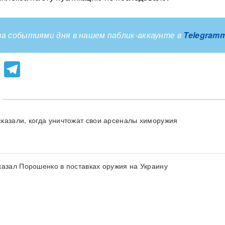
а событиями дня в нашем паблик-аккаунте в
Telegram
lassniki
atsApp
Viber
Telegram
казали, когда уничтожат свои арсеналы химоружия
казал Порошенко в поставках оружия на Украину