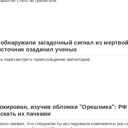
работке стелс-истребителя.
обнаружили загадочный сигнал из мертво
 источник озадачил ученых
ь пересмотреть происхождение магнетаров.
окирован, изучив обломки "Орешника": РФ
скать их пачками
кого заявил, что специалисты исследовали компоненты росс