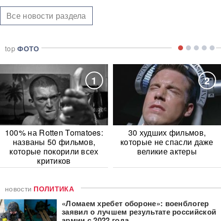
Все новости раздела
top
ФОТО
1
2
100% на Rotten Tomatoes:
30 худших фильмов,
названы 50 фильмов,
которые не спасли даже
которые покорили всех
великие актеры
критиков
новости
ПОЛИТИКА
«Ломаем хребет обороне»: военблогер
заявил о лучшем результате российской
армии с 2022 года