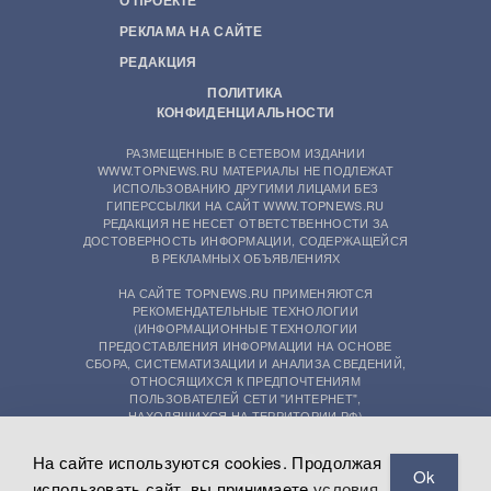
РЕКЛАМА НА САЙТЕ
РЕДАКЦИЯ
ПОЛИТИКА
КОНФИДЕНЦИАЛЬНОСТИ
РАЗМЕЩЕННЫЕ В СЕТЕВОМ ИЗДАНИИ
WWW.TOPNEWS.RU МАТЕРИАЛЫ НЕ ПОДЛЕЖАТ
ИСПОЛЬЗОВАНИЮ ДРУГИМИ ЛИЦАМИ БЕЗ
ГИПЕРССЫЛКИ НА САЙТ WWW.TOPNEWS.RU
РЕДАКЦИЯ НЕ НЕСЕТ ОТВЕТСТВЕННОСТИ ЗА
ДОСТОВЕРНОСТЬ ИНФОРМАЦИИ, СОДЕРЖАЩЕЙСЯ
В РЕКЛАМНЫХ ОБЪЯВЛЕНИЯХ
НА САЙТЕ TOPNEWS.RU ПРИМЕНЯЮТСЯ
РЕКОМЕНДАТЕЛЬНЫЕ ТЕХНОЛОГИИ
(ИНФОРМАЦИОННЫЕ ТЕХНОЛОГИИ
ПРЕДОСТАВЛЕНИЯ ИНФОРМАЦИИ НА ОСНОВЕ
СБОРА, СИСТЕМАТИЗАЦИИ И АНАЛИЗА СВЕДЕНИЙ,
ОТНОСЯЩИХСЯ К ПРЕДПОЧТЕНИЯМ
ПОЛЬЗОВАТЕЛЕЙ СЕТИ "ИНТЕРНЕТ",
НАХОДЯЩИХСЯ НА ТЕРРИТОРИИ РФ)
На сайте используются cookies. Продолжая
Ok
использовать сайт, вы принимаете
условия