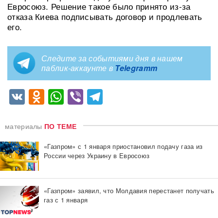
Евросоюз. Решение такое было принято из-за
отказа Киева подписывать договор и продлевать
его.
Следите за событиями дня в нашем
паблик-аккаунте в
Telegramm
VK
Odnoklassniki
WhatsApp
Viber
Telegram
материалы
ПО ТЕМЕ
«Газпром» с 1 января приостановил подачу газа из
России через Украину в Евросоюз
«Газпром» заявил, что Молдавия перестанет получать
газ с 1 января