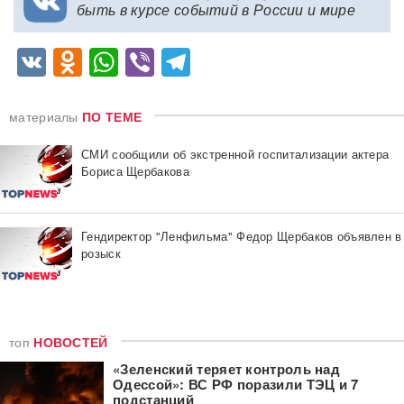
быть в курсе событий в России и мире
VK
Odnoklassniki
WhatsApp
Viber
Telegram
материалы
ПО ТЕМЕ
СМИ сообщили об экстренной госпитализации актера
Бориса Щербакова
Гендиректор "Ленфильма" Федор Щербаков объявлен в
розыск
топ
НОВОСТЕЙ
«Зеленский теряет контроль над
Одессой»: ВС РФ поразили ТЭЦ и 7
подстанций