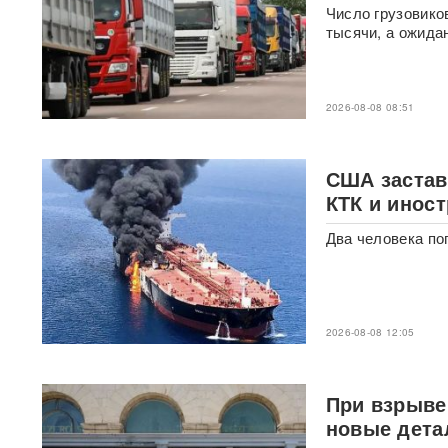
Москве обернулся
Число грузовико
скандалом: певцу пришлось
тысячи, а ожида
объясняться перед
зрителями
ВИДЕО
С баллистикой для Украины:
2026-08-08 08:51
в РФ прибыло
подразделение ракетчиков
КНДР
США застави
КТК и инос
Опубликовано откровенное
письмо Дианы Шурыгиной из
Два человека по
СИЗО
Bloomberg: в
киберкомандовании США за
месяц пять человек
2026-08-08 12:05
покончили с жизнью
"Яблоку" грозит снятие с
При взрыве 
выборов в Госдуму: "Родина"
обратилась в Верховный суд
новые дета
РФ