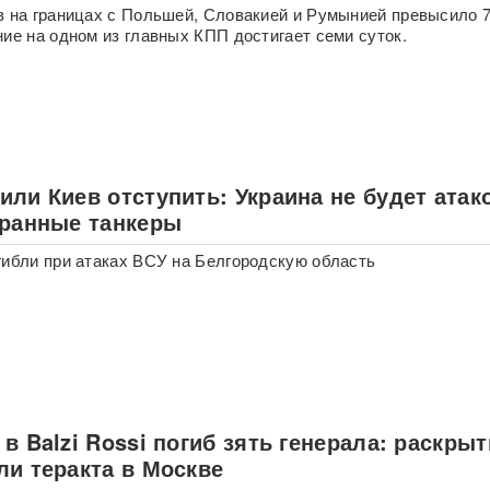
в на границах с Польшей, Словакией и Румынией превысило 7
ние на одном из главных КПП достигает семи суток.
ли Киев отступить: Украина не будет атак
транные танкеры
гибли при атаках ВСУ на Белгородскую область
в Balzi Rossi погиб зять генерала: раскры
ли теракта в Москве