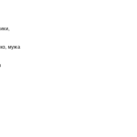
ики,
ко, мужа
н