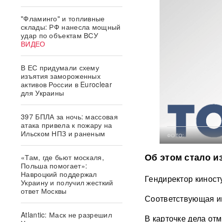
"Фламинго" и топливные
склады: РФ нанесла мощный
удар по объектам ВСУ
ВИДЕО
В ЕС придумали схему
изъятия замороженных
активов России в Euroclear
для Украины
397 БПЛА за ночь: массовая
атака привела к пожару на
Ильском НПЗ и раненым
ФОТО:
Об этом стало и
«Там, где бьют москаля,
Польша помогает»:
Навроцкий поддержал
Гендиректор киност
Украину и получил жесткий
ответ Москвы
Соответствующая и
Atlantic: Маск не разрешил
В карточке дела от