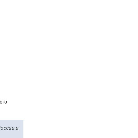
его
России и