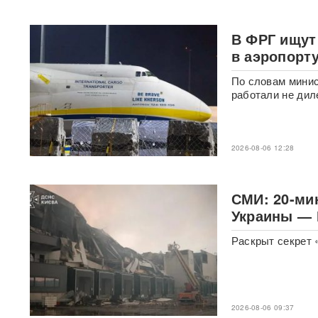
Трамп запретил "родильный
туризм" в США
В ФРГ ищут
В Таиланде 7 человек
в аэропорт
погибли в результате
стрельбы в школе
ВИДЕО
По словам минис
работали не дил
310 баллов ЕГЭ — и без
бюджета: почему отличники
не смогли поступить в
топовые вузы
2026-08-06 12:28
Раскрыта схема массовой
атаки БПЛА ВСУ на Россию
СМИ: 20-ми
Украины — 
Федоров дал Зеленскому 12
дней, чтобы добром вернуть
Раскрыт секрет 
его в кресло министра
обороны
«Генералы новой волны»:
кто пришел на ключевые
2026-08-06 09:37