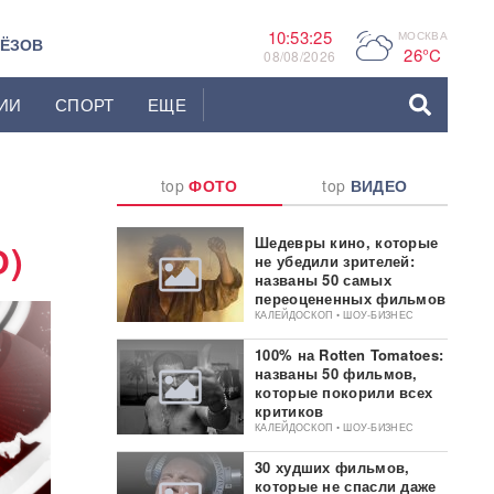
10:53:26
МОСКВА
P
ЬЁЗОВ
26°C
08/08/2026
ИИ
СПОРТ
ЕЩЕ
top
ФОТО
top
ВИДЕО
Шедевры кино, которые
)
не убедили зрителей:
названы 50 самых
переоцененных фильмов
КАЛЕЙДОСКОП • ШОУ-БИЗНЕС
100% на Rotten Tomatoes:
названы 50 фильмов,
которые покорили всех
критиков
КАЛЕЙДОСКОП • ШОУ-БИЗНЕС
30 худших фильмов,
которые не спасли даже