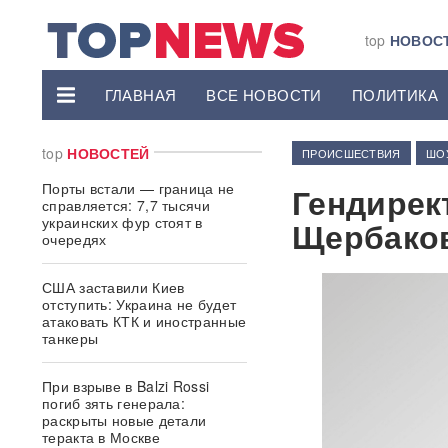
top
НОВОС
ГЛАВНАЯ
ВСЕ НОВОСТИ
ПОЛИТИКА
top
НОВОСТЕЙ
ПРОИСШЕСТВИЯ
ШО
Порты встали — граница не
Гендирек
справляется: 7,7 тысячи
украинских фур стоят в
Щербаков
очередях
США заставили Киев
отступить: Украина не будет
атаковать КТК и иностранные
танкеры
При взрыве в Balzi Rossi
погиб зять генерала:
раскрыты новые детали
теракта в Москве