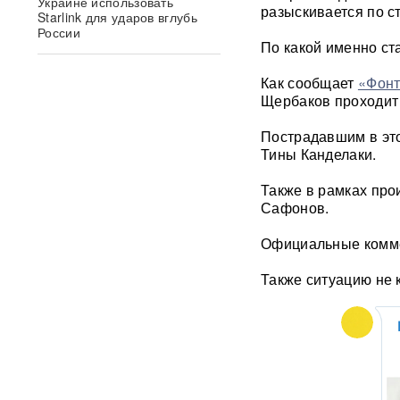
Украине использовать
разыскивается по ст
Starlink для ударов вглубь
России
По какой именно ст
Появилось видео удара
Как сообщает
«Фонт
«Искандером» по военному
Щербаков проходит 
эшелону ВСУ
ВИДЕО
Пострадавшим в эт
"Террор в чистом виде": БЭК
Тины Канделаки.
ВСУ атаковал пляж в Ялте
ФОТО
Также в рамках про
Сафонов.
«Грохот слышала вся
Москва»: МЧС объяснило
Официальные коммен
причину похожего на взрыв
мощного хлопка
Также ситуацию не 
Крупнейшая нефтяная
операция РФ в обход ЕС
началась: флотилия везет
груз на $500 млн
Физики впервые