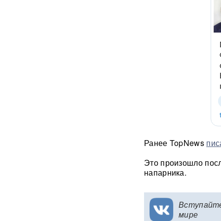
зафиксировали
«отрицательное время»
Термобарический
"будильник" для ВСУ: ВС РФ
ударили по Одессе и
Запорожью
ВИДЕО
Зеленский объявил о
«специальной санкционной
операции» против России
Иск о снятии «Яблока» с
выборов обосновали фото
Ранее TopNews
пис
Бони, кадрами из «Войны и
мира» и «вокзалом»
Это произошло посл
ChatGPT
напарника.
В Екатеринбурге склад
Wildberries загорелся после
атаки БПЛА ВСУ
ВИДЕО
Вступайт
мире