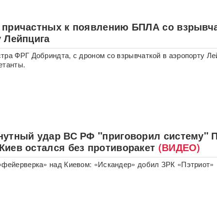
 причастных к появлению БПЛА со взрывч
у Лейпцига
тра ФРГ Добриндта, с дроном со взрывчаткой в аэропорту Ле
етанты.
нутный удар ВС РФ "приговорил систему" 
Киев остался без противоракет
(ВИДЕО)
«фейерверка» над Киевом: «Искандер» добил ЗРК «Пэтриот»