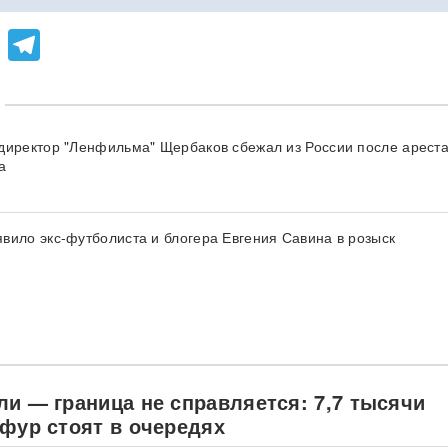
lassniki
atsApp
Viber
Telegram
директор "Ленфильма" Щербаков сбежал из России после арест
а
вило экс-футболиста и блогера Евгения Савина в розыск
ли — граница не справляется: 7,7 тысячи
 фур стоят в очередях