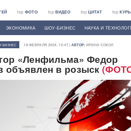
ТЕЙ
top
ФОТО
top
ВИДЕО
top
ЦИТАТ
top
КУР
ЭКОНОМИКА
ШОУ-БИЗНЕС
НАУКА И ТЕХНОЛОГ
19 ФЕВРАЛЯ 2024, 15:47 |
АВТОР:
ИРИНА СОКОЛ
У-БИЗНЕС
тор «Ленфильма» Федор
 объявлен в розыск
(ФОТО