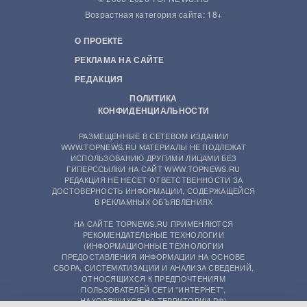
Возрастная категория сайта: 18+
О ПРОЕКТЕ
РЕКЛАМА НА САЙТЕ
РЕДАКЦИЯ
ПОЛИТИКА
КОНФИДЕНЦИАЛЬНОСТИ
РАЗМЕЩЕННЫЕ В СЕТЕВОМ ИЗДАНИИ
WWW.TOPNEWS.RU МАТЕРИАЛЫ НЕ ПОДЛЕЖАТ
ИСПОЛЬЗОВАНИЮ ДРУГИМИ ЛИЦАМИ БЕЗ
ГИПЕРССЫЛКИ НА САЙТ WWW.TOPNEWS.RU
РЕДАКЦИЯ НЕ НЕСЕТ ОТВЕТСТВЕННОСТИ ЗА
ДОСТОВЕРНОСТЬ ИНФОРМАЦИИ, СОДЕРЖАЩЕЙСЯ
В РЕКЛАМНЫХ ОБЪЯВЛЕНИЯХ
НА САЙТЕ TOPNEWS.RU ПРИМЕНЯЮТСЯ
РЕКОМЕНДАТЕЛЬНЫЕ ТЕХНОЛОГИИ
(ИНФОРМАЦИОННЫЕ ТЕХНОЛОГИИ
ПРЕДОСТАВЛЕНИЯ ИНФОРМАЦИИ НА ОСНОВЕ
СБОРА, СИСТЕМАТИЗАЦИИ И АНАЛИЗА СВЕДЕНИЙ,
ОТНОСЯЩИХСЯ К ПРЕДПОЧТЕНИЯМ
ПОЛЬЗОВАТЕЛЕЙ СЕТИ "ИНТЕРНЕТ",
НАХОДЯЩИХСЯ НА ТЕРРИТОРИИ РФ)