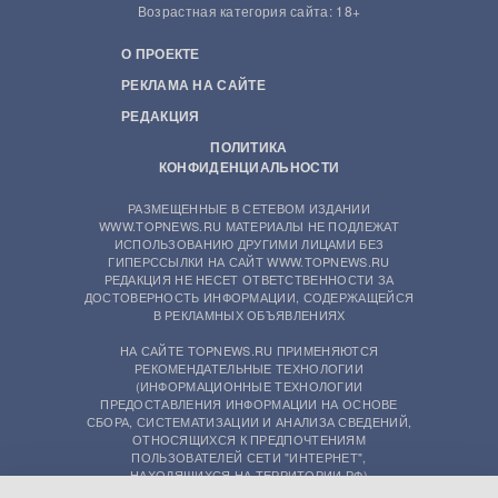
Возрастная категория сайта: 18+
О ПРОЕКТЕ
РЕКЛАМА НА САЙТЕ
РЕДАКЦИЯ
ПОЛИТИКА
КОНФИДЕНЦИАЛЬНОСТИ
РАЗМЕЩЕННЫЕ В СЕТЕВОМ ИЗДАНИИ
WWW.TOPNEWS.RU МАТЕРИАЛЫ НЕ ПОДЛЕЖАТ
ИСПОЛЬЗОВАНИЮ ДРУГИМИ ЛИЦАМИ БЕЗ
ГИПЕРССЫЛКИ НА САЙТ WWW.TOPNEWS.RU
РЕДАКЦИЯ НЕ НЕСЕТ ОТВЕТСТВЕННОСТИ ЗА
ДОСТОВЕРНОСТЬ ИНФОРМАЦИИ, СОДЕРЖАЩЕЙСЯ
В РЕКЛАМНЫХ ОБЪЯВЛЕНИЯХ
НА САЙТЕ TOPNEWS.RU ПРИМЕНЯЮТСЯ
РЕКОМЕНДАТЕЛЬНЫЕ ТЕХНОЛОГИИ
(ИНФОРМАЦИОННЫЕ ТЕХНОЛОГИИ
ПРЕДОСТАВЛЕНИЯ ИНФОРМАЦИИ НА ОСНОВЕ
СБОРА, СИСТЕМАТИЗАЦИИ И АНАЛИЗА СВЕДЕНИЙ,
ОТНОСЯЩИХСЯ К ПРЕДПОЧТЕНИЯМ
ПОЛЬЗОВАТЕЛЕЙ СЕТИ "ИНТЕРНЕТ",
НАХОДЯЩИХСЯ НА ТЕРРИТОРИИ РФ)