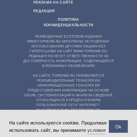
РЕКЛАМА НА САЙТЕ
РЕДАКЦИЯ
ПОЛИТИКА
КОНФИДЕНЦИАЛЬНОСТИ
РАЗМЕЩЕННЫЕ В СЕТЕВОМ ИЗДАНИИ
WWW.TOPNEWS.RU МАТЕРИАЛЫ НЕ ПОДЛЕЖАТ
ИСПОЛЬЗОВАНИЮ ДРУГИМИ ЛИЦАМИ БЕЗ
ГИПЕРССЫЛКИ НА САЙТ WWW.TOPNEWS.RU
РЕДАКЦИЯ НЕ НЕСЕТ ОТВЕТСТВЕННОСТИ ЗА
ДОСТОВЕРНОСТЬ ИНФОРМАЦИИ, СОДЕРЖАЩЕЙСЯ
В РЕКЛАМНЫХ ОБЪЯВЛЕНИЯХ
НА САЙТЕ TOPNEWS.RU ПРИМЕНЯЮТСЯ
РЕКОМЕНДАТЕЛЬНЫЕ ТЕХНОЛОГИИ
(ИНФОРМАЦИОННЫЕ ТЕХНОЛОГИИ
ПРЕДОСТАВЛЕНИЯ ИНФОРМАЦИИ НА ОСНОВЕ
СБОРА, СИСТЕМАТИЗАЦИИ И АНАЛИЗА СВЕДЕНИЙ,
ОТНОСЯЩИХСЯ К ПРЕДПОЧТЕНИЯМ
ПОЛЬЗОВАТЕЛЕЙ СЕТИ "ИНТЕРНЕТ",
НАХОДЯЩИХСЯ НА ТЕРРИТОРИИ РФ)
На сайте используются cookies. Продолжая
Ok
использовать сайт, вы принимаете
условия