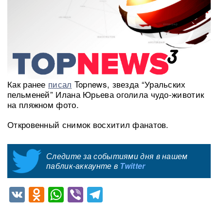
Как ранее
писал
Topnews, звезда “Уральских
пельменей” Илана Юрьева оголила чудо-животик
на пляжном фото.
Откровенный снимок восхитил фанатов.
Следите за событиями дня в нашем
паблик-аккаунте в
Twitter
VK
Odnoklassniki
WhatsApp
Viber
Telegram