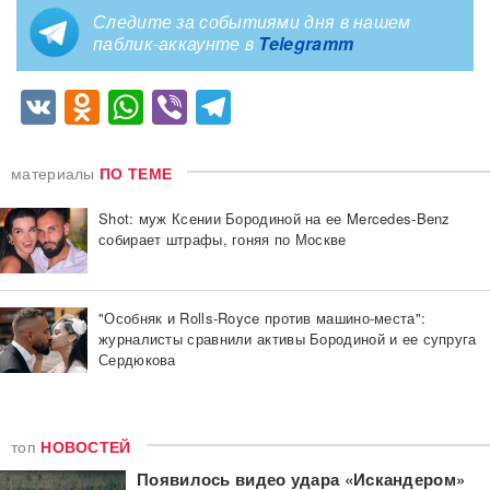
Следите за событиями дня в нашем
паблик-аккаунте в
Telegramm
VK
Odnoklassniki
WhatsApp
Viber
Telegram
материалы
ПО ТЕМЕ
Shot: муж Ксении Бородиной на ее Mercedes-Benz
собирает штрафы, гоняя по Москве
"Особняк и Rolls-Royce против машино-места":
журналисты сравнили активы Бородиной и ее супруга
Сердюкова
топ
НОВОСТЕЙ
Появилось видео удара «Искандером»