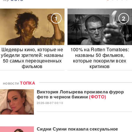
1
2
Шедевры кино, которые не
100% на Rotten Tomatoes:
убедили зрителей: названы
названы 50 фильмов,
50 самых переоцененных
которые покорили всех
фильмов
критиков
новости
ТОПКА
Виктория Лопырева произвела фурор
фото в черном бикини
(ФОТО)
2026-08-07 00:10
Сидни Суини показала сексуальное