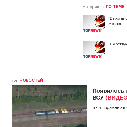
Единственный в России
материалы
ПО ТЕМЕ
завод тест-полосок для
диабетиков остановился
после уголовных дел против
"Выжить 
руководства
Москве
«Это не провал»:
BadComedian объяснил,
В Москву
почему на премьере
«Колобка» оказались пустые
кинозалы
Трамп запретил "родильный
туризм" в США
топ
НОВОСТЕЙ
В Таиланде 7 человек
Появилось 
погибли в результате
ВСУ
(ВИДЕО
стрельбы в школе
ВИДЕО
Был поражен эше
310 баллов ЕГЭ — и без
бюджета: почему отличники
не смогли поступить в
топовые вузы