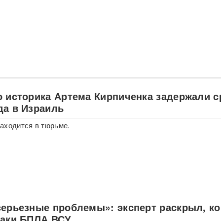
о историка Артема Кирпиченка задержали с
да в Израиль
аходится в тюрьме.
серьезные проблемы»: эксперт раскрыл, ко
таки БПЛА ВСУ