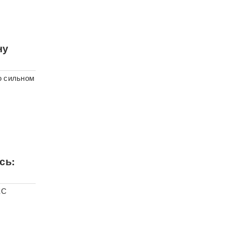
ну
о сильном
сь:
ЕС