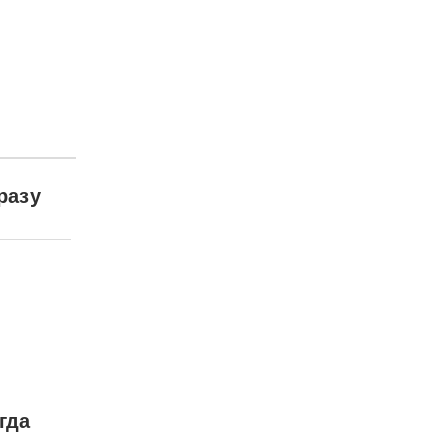
разу
гда