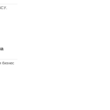
ВСУ.
на
и бизнес