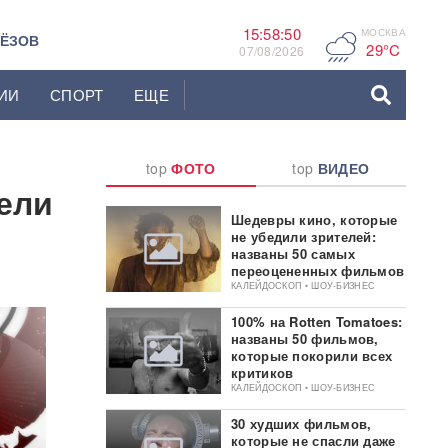
15:58:51
МОСКВА
F
ЬЁЗОВ
29°C
07/08/2026
ИИ
СПОРТ
ЕЩЕ
top
ФОТО
top
ВИДЕО
ели
Шедевры кино, которые
не убедили зрителей:
названы 50 самых
переоцененных фильмов
КАЛЕЙДОСКОП • ШОУ-БИЗНЕС
100% на Rotten Tomatoes:
названы 50 фильмов,
которые покорили всех
критиков
КАЛЕЙДОСКОП • ШОУ-БИЗНЕС
30 худших фильмов,
которые не спасли даже