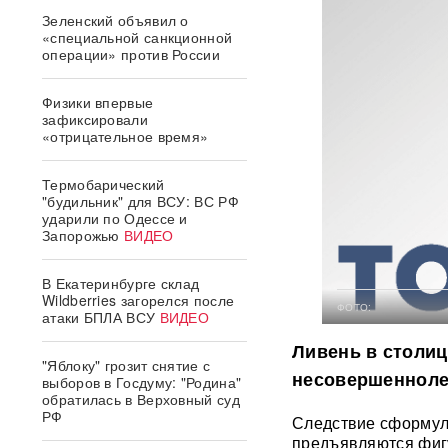
Зеленский объявил о
«специальной санкционной
операции» против России
Физики впервые
зафиксировали
«отрицательное время»
Термобарический
"будильник" для ВСУ: ВС РФ
ударили по Одессе и
Запорожью
ВИДЕО
В Екатеринбурге склад
Wildberries загорелся после
ФОТО:
атаки БПЛА ВСУ
ВИДЕО
Ливень в столиц
"Яблоку" грозит снятие с
несовершенноле
выборов в Госдуму: "Родина"
обратилась в Верховный суд
РФ
Следствие сформул
предъявляются фигу