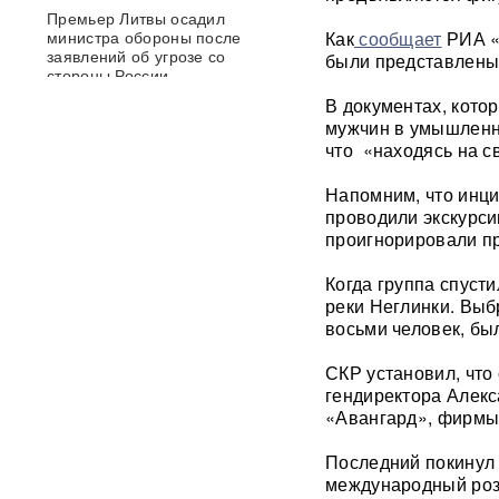
Премьер Литвы осадил
министра обороны после
Как
сообщает
РИА «
заявлений об угрозе со
были представлены 
стороны России
В документах, кото
мужчин в умышленн
Польша сделала шаг к
прямому конфликту?
что «находясь на св
Сикорский предложил
сбивать ракеты РФ над
Напомним, что инци
Украиной — Москва ответила
проводили экскурси
проигнорировали пр
След НАТО в атаках по
России: хакеры заявили о
Когда группа спуст
раскрытии источника
реки Неглинки. Выб
координат для ударов ВСУ
восьми человек, бы
Концерт Димы Билана в
СКР установил, что
Москве обернулся
гендиректора Алекс
скандалом: певцу пришлось
«Авангард», фирмы,
объясняться перед
зрителями
ВИДЕО
Последний покинул 
международный роз
С баллистикой для Украины: