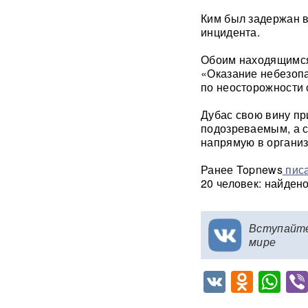
в РФ прибыло
Ким был задержан в
подразделение ракетчиков
инцидента.
КНДР
Обоим находящимся
Опубликовано откровенное
«Оказание небезопа
письмо Дианы Шурыгиной из
по неосторожности 
СИЗО
Дубас свою вину пр
Bloomberg: в
подозреваемым, а с
киберкомандовании США за
напрямую в организ
месяц пять человек
покончили с жизнью
Ранее Topnews
пис
20 человек: найден
В "Москве-Сити" задержаны
сотрудники мошеннических
криптообменников
Вступайт
мире
Подкоп под Европу: в Литве
обнаружили уже 12
подземных тоннелей из
VK
Odnok
Wh
Беларуси