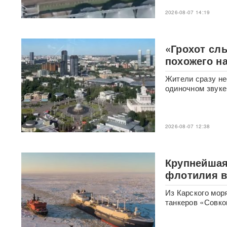
2026-08-07 14:19
Раскрыта схема массовой
атаки БПЛА ВСУ на Россию
«Грохот сл
Федоров дал Зеленскому 12
похожего н
дней, чтобы добром вернуть
его в кресло министра
Жители сразу не
обороны
одиночном звуке
«Генералы новой волны»:
кто пришел на ключевые
посты в МО и почему их
2026-08-07 12:38
выбрал Путин
Драка члена сборной РФ по
Крупнейшая
вольной борьбе с
охранниками попала на
флотилия ве
видео
ВИДЕО
Из Карского мо
танкеров «Совко
Клава Кока и Дима
Масленников сыграли
тайную свадьбу
ФОТО