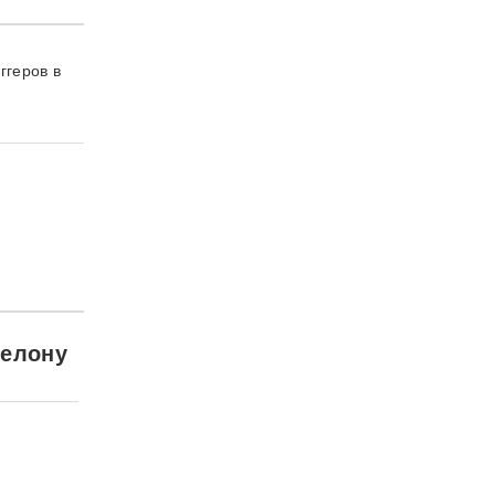
ггеров в
шелону