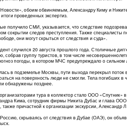
Новости», обоим обвиняемым, Александру Киму и Никите
итоги проведенных экспертиз.
рые получило СМИ, указывается, что следствие подозрева
ом сокрытии следов преступления. Также специалисты п
ободе, они могут скрыться от следствия и суда».
дент случился 20 августа прошлого года. Столичные диг
ю, собрав группу туристов, в том числе несовершеннолет
огноз погоды, в котором МЧС предупреждало о сильном 
илась в подземелье Москвы, пути выхода перекрыл поток 
раться на поверхность люди не смогли. Тела погибших в 
ли обнаружены позднее.
 организаторами тура в коллектор стало ООО «Спутник» в
андра Кима, сотрудник фирмы Никита Дубас и глава ООО
 также причастной к организации экскурсии, Александр Л
Россию, скрываясь от следствия в Дубае (ОАЭ), он объяв
ыск.