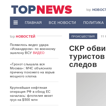
top
НОВОС
ГЛАВНАЯ
ВСЕ НОВОСТИ
ПОЛИТИКА
top
НОВОСТЕЙ
11 
ПРОИСШЕСТВИЯ
Появилось видео удара
СКР обви
«Искандером» по военному
эшелону ВСУ
ВИДЕО
туристов
следов
«Грохот слышала вся
Москва»: МЧС объяснило
причину похожего на взрыв
мощного хлопка
Крупнейшая нефтяная
операция РФ в обход ЕС
началась: флотилия везет
груз на $500 млн