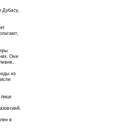
 Дубасу,
ет
олагают,
геры
них. Они
ливне.
воды из
числе
 лице
азовский.
лен в