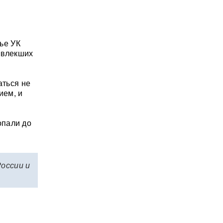
ье УК
овлекших
аться не
ием, и
опали до
России и