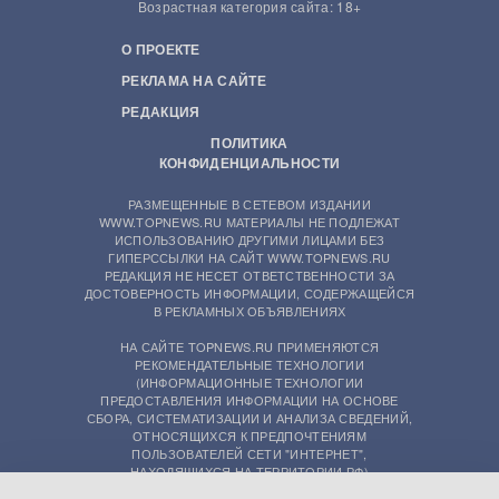
Возрастная категория сайта: 18+
О ПРОЕКТЕ
РЕКЛАМА НА САЙТЕ
РЕДАКЦИЯ
ПОЛИТИКА
КОНФИДЕНЦИАЛЬНОСТИ
РАЗМЕЩЕННЫЕ В СЕТЕВОМ ИЗДАНИИ
WWW.TOPNEWS.RU МАТЕРИАЛЫ НЕ ПОДЛЕЖАТ
ИСПОЛЬЗОВАНИЮ ДРУГИМИ ЛИЦАМИ БЕЗ
ГИПЕРССЫЛКИ НА САЙТ WWW.TOPNEWS.RU
РЕДАКЦИЯ НЕ НЕСЕТ ОТВЕТСТВЕННОСТИ ЗА
ДОСТОВЕРНОСТЬ ИНФОРМАЦИИ, СОДЕРЖАЩЕЙСЯ
В РЕКЛАМНЫХ ОБЪЯВЛЕНИЯХ
НА САЙТЕ TOPNEWS.RU ПРИМЕНЯЮТСЯ
РЕКОМЕНДАТЕЛЬНЫЕ ТЕХНОЛОГИИ
(ИНФОРМАЦИОННЫЕ ТЕХНОЛОГИИ
ПРЕДОСТАВЛЕНИЯ ИНФОРМАЦИИ НА ОСНОВЕ
СБОРА, СИСТЕМАТИЗАЦИИ И АНАЛИЗА СВЕДЕНИЙ,
ОТНОСЯЩИХСЯ К ПРЕДПОЧТЕНИЯМ
ПОЛЬЗОВАТЕЛЕЙ СЕТИ "ИНТЕРНЕТ",
НАХОДЯЩИХСЯ НА ТЕРРИТОРИИ РФ)