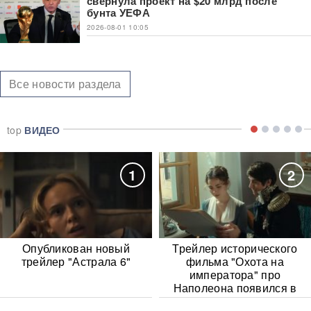
свернула проект на $20 млрд после
бунта УЕФА
2026-08-01 10:05
Все новости раздела
top
ВИДЕО
1
2
Опубликован новый
Трейлер исторического
трейлер "Астрала 6"
фильма "Охота на
императора" про
Наполеона появился в
Сети