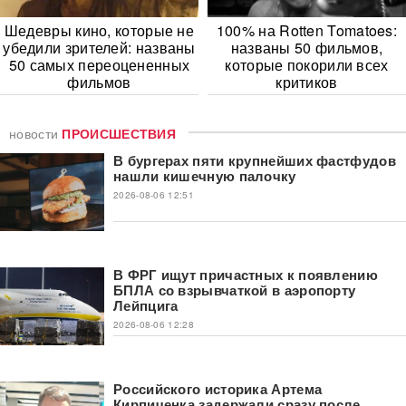
Шедевры кино, которые не
100% на Rotten Tomatoes:
убедили зрителей: названы
названы 50 фильмов,
50 самых переоцененных
которые покорили всех
фильмов
критиков
новости
ПРОИСШЕСТВИЯ
В бургерах пяти крупнейших фастфудов
нашли кишечную палочку
2026-08-06 12:51
В ФРГ ищут причастных к появлению
БПЛА со взрывчаткой в аэропорту
Лейпцига
2026-08-06 12:28
Российского историка Артема
Кирпиченка задержали сразу после