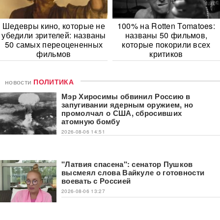
Шедевры кино, которые не
100% на Rotten Tomatoes:
убедили зрителей: названы
названы 50 фильмов,
50 самых переоцененных
которые покорили всех
фильмов
критиков
новости
ПОЛИТИКА
Мэр Хиросимы обвинил Россию в
запугивании ядерным оружием, но
промолчал о США, сбросивших
атомную бомбу
2026-08-06 14:51
"Латвия спасена": сенатор Пушков
высмеял слова Вайкуле о готовности
воевать с Россией
2026-08-06 13:27