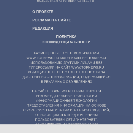
Возрастная категория сайта: 18+
О ПРОЕКТЕ
РЕКЛАМА НА САЙТЕ
РЕДАКЦИЯ
ПОЛИТИКА
КОНФИДЕНЦИАЛЬНОСТИ
РАЗМЕЩЕННЫЕ В СЕТЕВОМ ИЗДАНИИ
WWW.TOPNEWS.RU МАТЕРИАЛЫ НЕ ПОДЛЕЖАТ
ИСПОЛЬЗОВАНИЮ ДРУГИМИ ЛИЦАМИ БЕЗ
ГИПЕРССЫЛКИ НА САЙТ WWW.TOPNEWS.RU
РЕДАКЦИЯ НЕ НЕСЕТ ОТВЕТСТВЕННОСТИ ЗА
ДОСТОВЕРНОСТЬ ИНФОРМАЦИИ, СОДЕРЖАЩЕЙСЯ
В РЕКЛАМНЫХ ОБЪЯВЛЕНИЯХ
НА САЙТЕ TOPNEWS.RU ПРИМЕНЯЮТСЯ
РЕКОМЕНДАТЕЛЬНЫЕ ТЕХНОЛОГИИ
(ИНФОРМАЦИОННЫЕ ТЕХНОЛОГИИ
ПРЕДОСТАВЛЕНИЯ ИНФОРМАЦИИ НА ОСНОВЕ
СБОРА, СИСТЕМАТИЗАЦИИ И АНАЛИЗА СВЕДЕНИЙ,
ОТНОСЯЩИХСЯ К ПРЕДПОЧТЕНИЯМ
ПОЛЬЗОВАТЕЛЕЙ СЕТИ "ИНТЕРНЕТ",
НАХОДЯЩИХСЯ НА ТЕРРИТОРИИ РФ)