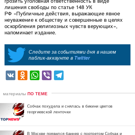
грозить уголовная ответственность в виде
лишения свободы по статье 148 УК
РФ «Публичные действия, выражающие явное
неуважение к обществу и совершенные в целях
оскорбления религиозных чувств верующих»,
напоминает издание.
Следите за событиями дня в нашем
паблик-аккаунте в
Twitter
VK
Odnoklassniki
WhatsApp
Viber
Telegram
материалы
ПО ТЕМЕ
Собчак похудела и снялась в бикини цветов
георгиевской ленточки
В Москве появился баннер с портретом Собчак и