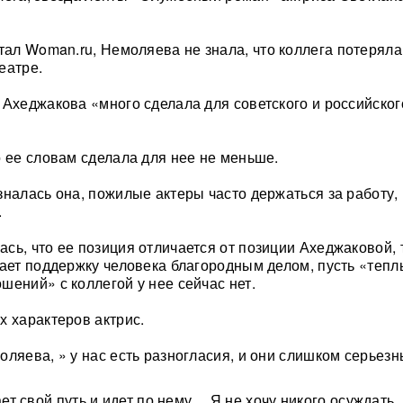
тал Woman.ru, Немоляева не знала, что коллега потеряла
еатре.
 Ахеджакова «много сделала для советского и российског
о ее словам сделала для нее не меньше.
зналась она, пожилые актеры часто держаться за работу,
.
сь, что ее позиция отличается от позиции Ахеджаковой, 
тает поддержку человека благородным делом, пусть «тепл
шений» с коллегой у нее сейчас нет.
х характеров актрис.
оляева, » у нас есть разногласия, и они слишком серьезн
т свой путь и идет по нему… Я не хочу никого осуждать.