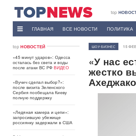
top
НОВОС
ГЛАВНАЯ
ВСЕ НОВОСТИ
ПОЛИТИКА
top
НОВОСТЕЙ
15 ФЕВ
ШОУ-БИЗНЕС
«45 минут ударов»: Одесса
«У нас е
осталась без света и воды
после атаки ВС РФ
ВИДЕО
жестко в
Ахеджако
«Вучич сделал выбор?»:
после визита Зеленского
Сербия пообещала Киеву
полную поддержку
«Ледяная камера и цепи»:
запросившую убежище
россиянку задержали в США