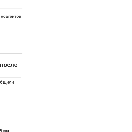
иноагентов
 после
общили
бия