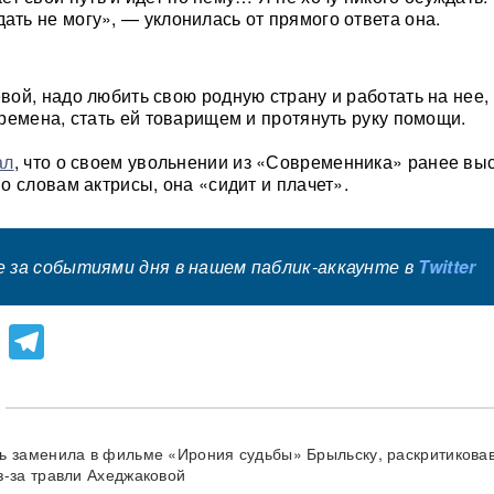
ать не могу», — уклонилась от прямого ответа она.
ой, надо любить свою родную страну и работать на нее,
ремена, стать ей товарищем и протянуть руку помощи.
ал
, что о своем увольнении из «Современника» ранее вы
о словам актрисы, она «сидит и плачет».
 за событиями дня в нашем паблик-аккаунте в
Twitter
lassniki
atsApp
Viber
Telegram
ь заменила в фильме «Ирония судьбы» Брыльску, раскритиков
з-за травли Ахеджаковой