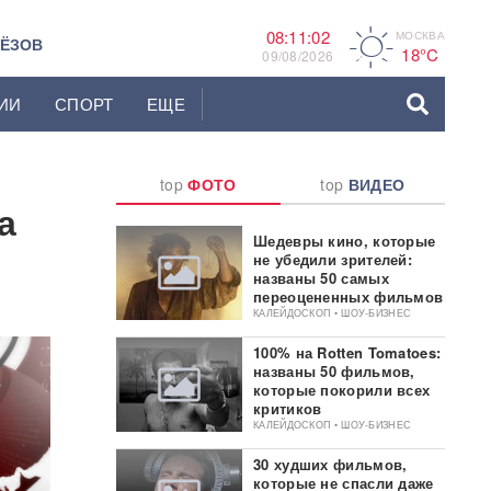
08:11:03
МОСКВА
A
ЬЁЗОВ
18°C
09/08/2026
ИИ
СПОРТ
ЕЩЕ
top
ФОТО
top
ВИДЕО
а
Шедевры кино, которые
не убедили зрителей:
названы 50 самых
переоцененных фильмов
КАЛЕЙДОСКОП • ШОУ-БИЗНЕС
100% на Rotten Tomatoes:
названы 50 фильмов,
которые покорили всех
критиков
КАЛЕЙДОСКОП • ШОУ-БИЗНЕС
30 худших фильмов,
которые не спасли даже