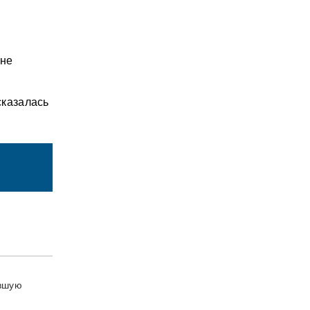
 не
сказалась
авшую