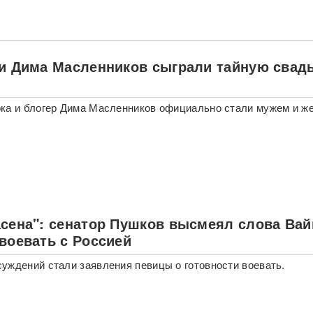
 и Дима Масленников сыграли тайную свад
ка и блогер Дима Масленников официально стали мужем и же
асена": сенатор Пушков высмеял слова Вай
воевать с Россией
уждений стали заявления певицы о готовности воевать.