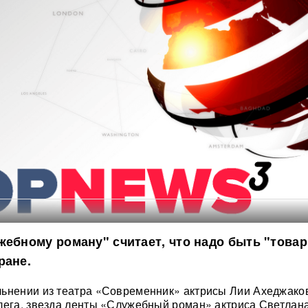
жебному роману" считает, что надо быть "това
ране.
льнении из театра «Современник» актрисы Лии Ахеджако
лега, звезда ленты «Служебный роман» актриса Светлан