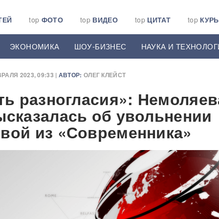
ТЕЙ
top
ФОТО
top
ВИДЕО
top
ЦИТАТ
top
КУР
ЭКОНОМИКА
ШОУ-БИЗНЕС
НАУКА И ТЕХНОЛОГ
РАЛЯ 2023, 09:33 |
АВТОР:
ОЛЕГ КЛЕЙСТ
сть разногласия»: Немоляев
ысказалась об увольнении
вой из «Современника»