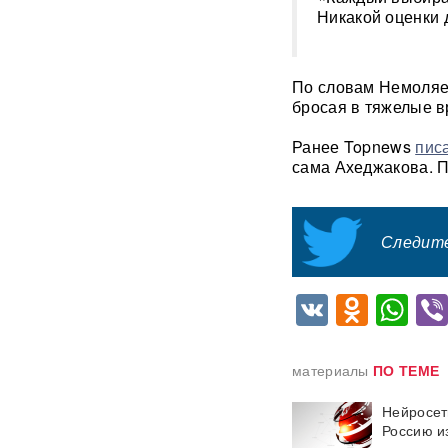
Никакой оценки д
Порты встали — граница не
справляется: 7,7 тысячи
украинских фур стоят в
По словам Немоляев
очередях
бросая в тяжелые в
США заставили Киев
Ранее Topnews
пис
отступить: Украина не будет
сама Ахеджакова. П
атаковать КТК и иностранные
танкеры
Следите
"Фламинго" и топливные
склады: РФ нанесла мощный
удар по объектам ВСУ
ВИДЕО
VK
Odnok
Wh
В ЕС придумали схему
изъятия замороженных
материалы
ПО ТЕМЕ
активов России в Euroclear
для Украины
Нейросет
Россию и
397 БПЛА за ночь: массовая