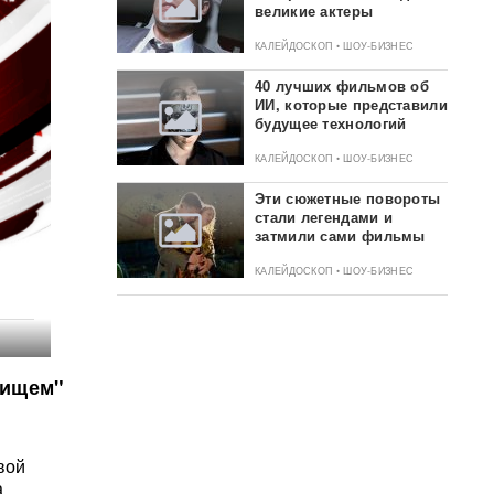
великие актеры
КАЛЕЙДОСКОП • ШОУ-БИЗНЕС
40 лучших фильмов об
ИИ, которые представили
будущее технологий
КАЛЕЙДОСКОП • ШОУ-БИЗНЕС
Эти сюжетные повороты
стали легендами и
затмили сами фильмы
КАЛЕЙДОСКОП • ШОУ-БИЗНЕС
рищем"
вой
а