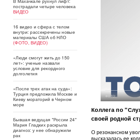
В Махачкале рухнул лифт:
пострадали четыре человека
ВИДЕО
16 видео и сфера с телом
внутри: рассекречены новые
материалы США об НЛО
(ФОТО, ВИДЕО)
«Люди смогут жить до 150
лет»: ученые назвали
условие для рекордного
долголетия
«После трех атак на суда»:
Турция предложила Москве и
ФОТО:
Киеву мораторий в Черном
море
Коллега по "Слу
своей родной ст
Бывшая ведущая "России 24"
Мария Гладких раскрыла
диагноз: у нее обнаружили
О резонансном уво
рак
высказалась ее кол