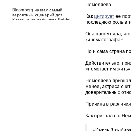
Немоляева.
Bloomberg назвал самый
вероятный сценарий для
Как
цитирует
ее пор
Киева из-за дефицита Patriot
последнюю роль в т
Она напомнила, что
50 тысяч военных КНДР в
России: Зеленский сделал
кинематографа».
громкое заявление
Но и сама страна п
«Теперь бомбят всю
Действительно, при
Украину»: ударами по России
Киев лишил страну выхода к
«помогает им жить»
морю
Немоляева признала
менее, актриса счи
«Полки пустеют»: в
супермаркетах Украины
доверительных отно
начались перебои после
ударов по складам
ФОТО
Причина в различия
Как призналась Нем
При взрыве в Balzi Rossi
погиб зять генерала:
раскрыты новые детали
«Каждый выбирае
теракта в Москве