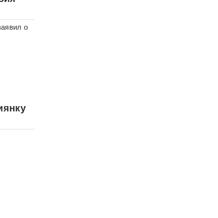
заявил о
иянку