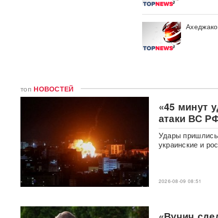
атака привела к пожару на
Ильском НПЗ и раненым
Ахеджако
«Там, где бьют москаля,
Польша помогает»:
Навроцкий поддержал
Украину и получил жесткий
ответ Москвы
топ
НОВОСТЕЙ
Умер продюсер Мадонны
Уильям Орбит: он хотел
«45 минут у
выпустить продолжение «Ray
атаки ВС Р
of Light»
Удары пришлись 
Atlantic: Маск не разрешил
украинские и ро
Украине использовать
Starlink для ударов вглубь
России
2026-08-09 08:51
Умер отец Лионеля Месси:
Хорхе Месси скончался
после продолжительной
«Вучич сде
болезни