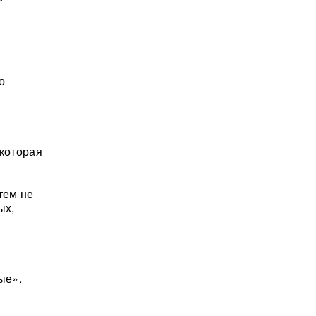
о
 которая
тем не
ых,
ые».