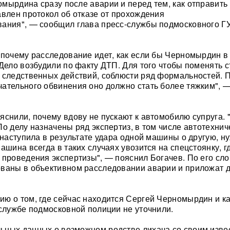
мырдина сразу после аварии и перед тем, как отправить 
авлен протокол об отказе от прохождения
вания", — сообщил глава пресс-службы подмосковного Г
 почему расследование идет, как если бы Черномырдин в
"Дело возбудили по факту ДТП. Для того чтобы поменять с
 следственных действий, соблюсти ряд формальностей. 
ательного обвинения оно должно стать более тяжким", 
яснили, почему вдову не пускают к автомобилю супруга. 
По делу назначены ряд экспертиз, в том числе автотехнич
ь наступила в результате удара одной машины о другую, н
ашина всегда в таких случаях увозится на спецстоянку, г
 проведения экспертизы", — пояснил Богачев. По его сло
ваны в объективном расследовании аварии и приложат д
ю о том, где сейчас находится Сергей Черномырдин и ка
-службе подмосковной полиции не уточнили.
ьных данных о возможном родстве лихача со своим изв