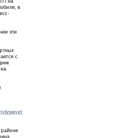
ТП на
мобиля, в
есс-
нии эти
ортных
ается с
дник
 на
л
публикует
м районе
шина