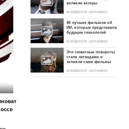
великие актеры
КАЛЕЙДОСКОП • ШОУ-БИЗНЕС
40 лучших фильмов об
ИИ, которые представили
будущее технологий
КАЛЕЙДОСКОП • ШОУ-БИЗНЕС
Эти сюжетные повороты
стали легендами и
затмили сами фильмы
КАЛЕЙДОСКОП • ШОУ-БИЗНЕС
иноват
шоссе