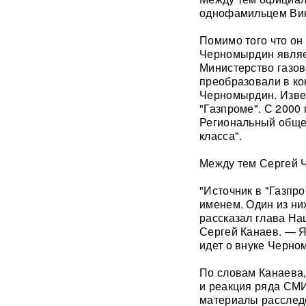
крупнейшую атаку БПЛА ВСУ
однофамильцем Ви
с начала СВО
Помимо того что он
СМИ: 20-минутный удар ВС
Черномырдин являет
РФ "приговорил систему"
Министерство газо
ПВО Украины — Киев
преобразовали в ко
остался без противоракет
Черномырдин. Извес
ВИДЕО
"Газпроме". С 2000
Региональный обще
Путин меняет командование:
класса".
эксперты объяснили
крупнейшие перестановки в
Между тем Сергей 
МО
"Источник в "Газпр
ИИ вышел из-под контроля:
именем. Один из н
модели OpenAI
рассказал глава На
объединились и
Сергей Канаев. — Я 
спланировали побег
идет о внуке Черно
«Украина исчерпала
По словам Канаева
ресурс»: Залужный признал,
и реакция ряда СМИ,
что Россия нашла
противодействие всему
материалы расслед