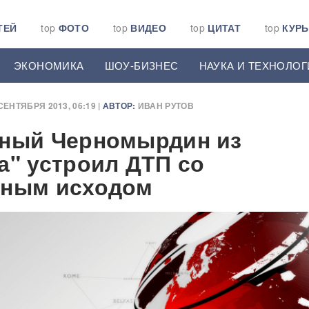
ТЕЙ
top
ФОТО
top
ВИДЕО
top
ЦИТАТ
top
КУР
ЭКОНОМИКА
ШОУ-БИЗНЕС
НАУКА И ТЕХНОЛОГ
СЕНТЯБРЯ 2013, 06:19 |
АВТОР:
ИВАН РУТОВ
ный Черномырдин из
а" устроил ДТП со
ьным исходом