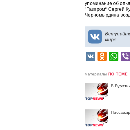
оружию НАТО
упоминание об опь
"Газпром" Сергей К
Черномырдина возд
В ФРГ ищут причастных к
появлению БПЛА со
взрывчаткой в аэропорту
Лейпцига
Вступайт
мире
Мэр Хиросимы обвинил
Россию в запугивании
VK
Odnok
Wh
ядерным оружием, но
промолчал о США,
сбросивших атомную бомбу
материалы
ПО ТЕМЕ
Экс-посол Украины в США
расплакалась в суде после
В Буряти
обвинений в коррупции
"Латвия спасена": сенатор
Пушков высмеял слова
Вайкуле о готовности воевать
Пассажир
с Россией