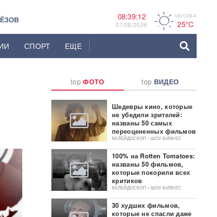
08:39:13
МОСКВА
A
ЬЁЗОВ
25°C
07/08/2026
ИИ
СПОРТ
ЕЩЕ
top
ФОТО
top
ВИДЕО
Шедевры кино, которые
не убедили зрителей:
названы 50 самых
переоцененных фильмов
КАЛЕЙДОСКОП • ШОУ-БИЗНЕС
100% на Rotten Tomatoes:
названы 50 фильмов,
которые покорили всех
критиков
КАЛЕЙДОСКОП • ШОУ-БИЗНЕС
30 худших фильмов,
которые не спасли даже