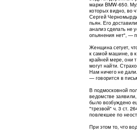
Драка члена сборной РФ по
марки BMW-650. Муж
вольной борьбе с
которых видно, во 
охранниками попала на
Сергей Черномырдин
видео
ВИДЕО
пьян. Его доставили
анализ сделать не 
Клава Кока и Дима
опьянения нет", — 
Масленников сыграли
тайную свадьбу
ФОТО
Женщина сетует, чт
к самой машине, в к
«Первый сценарий уже
крайней мере, они т
запущен»: в России назвали
могут найти. Страх
три варианта, после которых
Нам ничего не дали.
Киеву будет не до терактов
— говорится в пись
«У Путина лопнуло
В подмосковной пол
терпение»: Россия взяла под
ведомстве заявили,
контроль Черное море
было возбуждено ещ
"трезвой" ч. 3 ст. 
повлекшее по неост
«93 метра под землей»:
Зеленского спрятали в
бункер после мощного удара
При этом то, что во
по Киеву