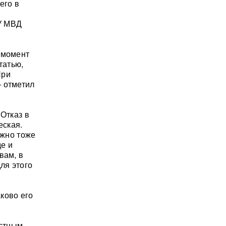
его в
У МВД
 момент
татью,
При
— отметил
"Отказ в
еская.
ужно тоже
де и
вам, в
ля этого
ково его
естным