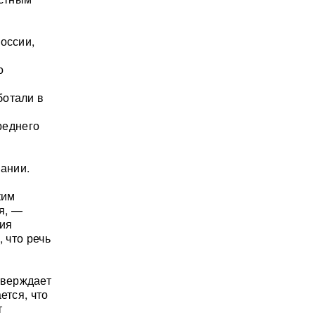
оссии,
о
ботали в
реднего
ании.
ким
я, —
ния
 что речь
тверждает
ется, что
т