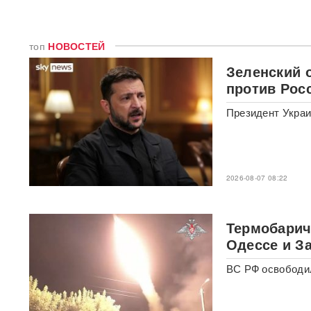
В бургерах пяти крупнейших
фастфудов нашли кишечную
палочку
топ
НОВОСТЕЙ
«Трамп потребовал
Зеленский 
объяснений»: в США
сообщили о нехватке ракет
против Рос
после ударов по Ирану
Президент Укра
Фрагмент разгонной ракеты
Falcon 9 врезался в
поверхность Луны
2026-08-07 08:22
Медик раскрыл, как вовремя
обнаружить смертельно
опасный тромб
Термобарич
Получили бесплатно,
Одессе и З
зарабатывали на аренде 25
лет: Союз экономистов
ВС РФ освободил
вернет государству 839 млн
рублей за особняк на
Тверской