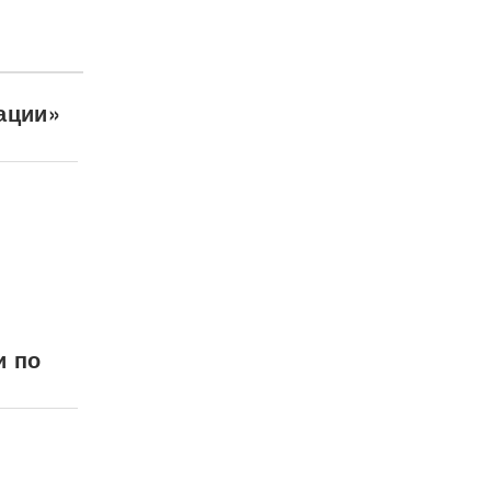
ации»
и по