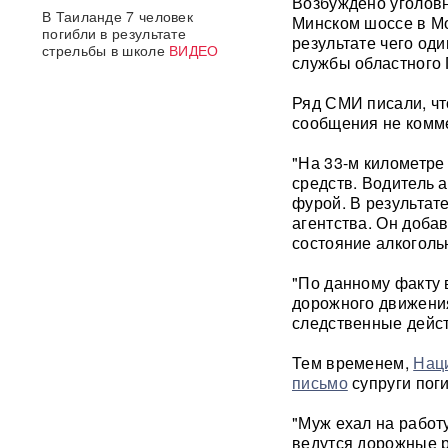
Возбуждено уголов
В Таиланде 7 человек
Минском шоссе в Мо
погибли в результате
результате чего од
стрельбы в школе
ВИДЕО
службы областного
310 баллов ЕГЭ — и без
Ряд СМИ писали, чт
бюджета: почему отличники
сообщения не комм
не смогли поступить в
топовые вузы
"На 33-м километре
средств. Водитель 
Раскрыта схема массовой
фурой. В результат
атаки БПЛА ВСУ на Россию
агентства. Он доба
состояние алкоголь
Федоров дал Зеленскому 12
дней, чтобы добром вернуть
"По данному факту 
его в кресло министра
дорожного движения
обороны
следственные дейст
«Генералы новой волны»:
Тем временем,
Нац
кто пришел на ключевые
письмо
супруги пог
посты в МО и почему их
выбрал Путин
"Муж ехал на работу
ведутся дорожные р