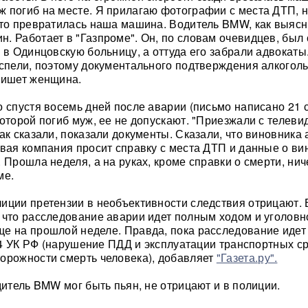
 погиб на месте. Я прилагаю фотографии с места ДТП, 
что превратилась наша машина. Водитель BMW, как выясн
. Работает в "Газпроме". Он, по словам очевидцев, был
 в Одинцовскую больницу, а оттуда его забрали адвокаты
успели, поэтому документального подтверждения алкогол
пишет женщина.
о спустя восемь дней после аварии (письмо написано 21 
оторой погиб муж, ее не допускают. "Приезжали с телеви
ак сказали, показали документы. Сказали, что виновника
овая компания просит справку с места ДТП и данные о ви
 Прошла неделя, а на руках, кроме справки о смерти, ни
ме.
иции претензии в необъективности следствия отрицают. 
 что расследование аварии идет полным ходом и уголовн
е на прошлой неделе. Правда, пока расследование идет
264 УК РФ (нарушение ПДД и эксплуатации транспортных с
орожности смерть человека), добавляет
"Газета.ру".
дитель BMW мог быть пьян, не отрицают и в полиции.