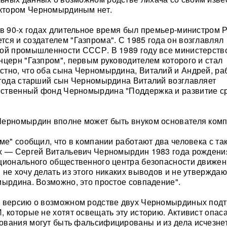
ктором Черномырдиным нет.
 в 90-х годах длительное время был премьер-министром Р
ся и создателем "Газпрома". С 1985 года он возглавлял
вой промышленности СССР. В 1989 году все министерств
нцерн "Газпром", первым руководителем которого и стал
тно, что оба сына Черномырдина, Виталий и Андрей, ра
 года старший сын Черномырдина Виталий возглавляет
ственный фонд Черномырдина "Поддержка и развитие с
Черномырдин вполне может быть внуком основателя комп
оме" сообщил, что в компании работают два человека с та
их — Сергей Витальевич Черномырдин 1983 года рождени
ционального общественного центра безопасности движе
не хочу делать из этого никаких выводов и не утверждаю,
мырдина. Возможно, это простое совпадение".
, версию о возможном родстве двух Черномырдиных под
 которые не хотят освещать эту историю. Активист опаса
ования могут быть фальсифицированы и из дела исчезне