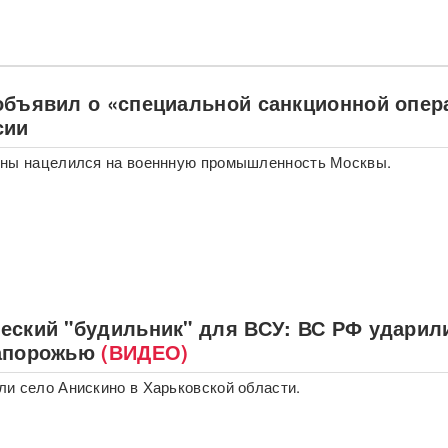
объявил о «специальной санкционной опер
сии
ины нацелился на военнную промышленность Москвы.
еский "будильник" для ВСУ: ВС РФ ударил
апорожью
(ВИДЕО)
и село Анискино в Харьковской области.