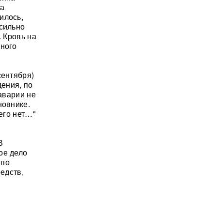
на
илось,
 сильно
. Кровь на
ьного
сентября)
дения, по
 аварии не
новнике.
чего нет…"
В
ое дело
 по
редств,