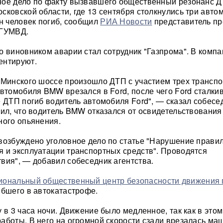
ное дело по факту вызвавшего общественный резонанс Д
сковской области, где 13 сентября столкнулись три авто
ин человек погиб, сообщил
РИА Новости
представитель пр
 ГУМВД.
о виновником аварии стал сотрудник "Газпрома". В компа
ентируют.
 Минского шоссе произошло ДТП с участием трех трансп
автомобиля BMW врезался в Ford, после чего Ford сталкив
е ДТП погиб водитель автомобиля Ford", — сказал собесе
вил, что водитель BMW отказался от освидетельствования
ного опьянения.
возбуждено уголовное дело по статье "Нарушение прави
 и эксплуатации транспортных средств". Проводятся
вия", — добавил собеседник агентства.
иональный общественный центр безопасности движения 
ибшего в автокатастрофе.
 в 3 часа ночи. Движение было медленное, так как в это
аботы. В него на огромной скорости сзади врезалась ма