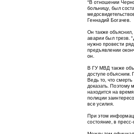
"В отношении Черно
"Мешали жить проблемы":
больницу, был сост
друг Усольцевых получил от
медосвидетельство
них загадочное послание
Геннадий Богачев.
Он также объяснил,
«Работа не прекращается ни
на минуту»: Sky News
аварии был трезв. 
показал подземный завод
нужно провести ряд
дронов на Украине, где
предъявлении оконч
выпускают 200 БПЛА в сутки
он.
Масштабный сбой интернета
В ГУ МВД также объ
произошел по всей России:
доступе объясним. 
перестали открываться
Ведь то, что смерт
сайты и приложения
доказать. Поэтому м
находится на время
Россия бьет по складам
полиции заинтересо
шоколада и мороженого?
все усилия.
Подоляка объяснил причину
таких ударов ВС РФ
При этом информаци
состояние, в пресс
88 дронов за ночь:
Ярославль пережил
Между тем официал