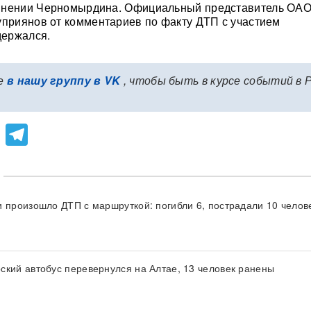
янении Черномырдина. Официальный представитель ОА
уприянов от комментариев по факту ДТП с участием
ержался.
е
в нашу группу в VK
, чтобы быть в курсе событий в 
lassniki
atsApp
Viber
Telegram
и произошло ДТП с маршруткой: погибли 6, пострадали 10 челов
ский автобус перевернулся на Алтае, 13 человек ранены