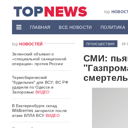
top
НОВОС
ГЛАВНАЯ
ВСЕ НОВОСТИ
ПОЛИТИКА
top
НОВОСТЕЙ
25 
ПРОИСШЕСТВИЯ
Зеленский объявил о
СМИ: пья
«специальной санкционной
операции» против России
"Газпром
смертел
Термобарический
"будильник" для ВСУ: ВС РФ
ударили по Одессе и
Запорожью
ВИДЕО
В Екатеринбурге склад
Wildberries загорелся после
атаки БПЛА ВСУ
ВИДЕО