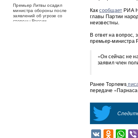
Премьер Литвы осадил
Как
сообщает
РИА Н
министра обороны после
заявлений об угрозе со
главы Партии народ
стороны России
неизвестны.
В ответ на вопрос,
Польша сделала шаг к
премьер-министра Р
прямому конфликту?
Сикорский предложил
сбивать ракеты РФ над
«Он сейчас не на
Украиной — Москва ответила
заявил член пол
След НАТО в атаках по
России: хакеры заявили о
раскрытии источника
Ранее Topnews
пис
координат для ударов ВСУ
передаче «Парнаса
Концерт Димы Билана в
Москве обернулся
скандалом: певцу пришлось
Следите
объясняться перед
зрителями
ВИДЕО
VK
Odnok
Wh
С баллистикой для Украины: