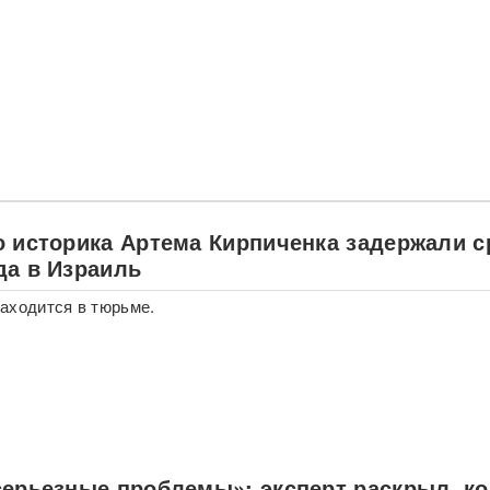
о историка Артема Кирпиченка задержали с
да в Израиль
аходится в тюрьме.
серьезные проблемы»: эксперт раскрыл, ко