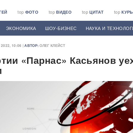
ТЕЙ
top
ФОТО
top
ВИДЕО
top
ЦИТАТ
top
КУР
ЭКОНОМИКА
ШОУ-БИЗНЕС
НАУКА И ТЕХНОЛОГ
2022, 10:06 |
АВТОР:
ОЛЕГ КЛЕЙСТ
ртии «Парнас» Касьянов уе
и