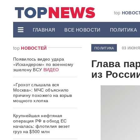
top
НОВОС
ГЛАВНАЯ
ВСЕ НОВОСТИ
ПОЛИТИКА
top
НОВОСТЕЙ
03 ИЮНЯ 
ПОЛИТИКА
Появилось видео удара
Глава па
«Искандером» по военному
эшелону ВСУ
ВИДЕО
из Росси
«Грохот слышала вся
Москва»: МЧС объяснило
причину похожего на взрыв
мощного хлопка
Крупнейшая нефтяная
операция РФ в обход ЕС
началась: флотилия везет
груз на $500 млн