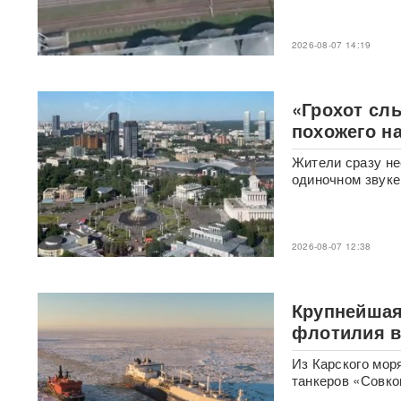
Единственный в России
завод тест-полосок для
диабетиков остановился
2026-08-07 14:19
после уголовных дел против
руководства
«Грохот сл
«Это не провал»:
похожего н
BadComedian объяснил,
почему на премьере
«Колобка» оказались пустые
Жители сразу не
кинозалы
одиночном звуке
Трамп запретил "родильный
туризм" в США
2026-08-07 12:38
В Таиланде 7 человек
погибли в результате
стрельбы в школе
ВИДЕО
Крупнейшая
флотилия ве
310 баллов ЕГЭ — и без
Из Карского мо
бюджета: почему отличники
не смогли поступить в
танкеров «Совко
топовые вузы