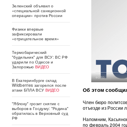
Зеленский объявил о
«специальной санкционной
операции» против России
Физики впервые
зафиксировали
«отрицательное время»
Термобарический
"будильник" для ВСУ: ВС РФ
ударили по Одессе и
Запорожью
ВИДЕО
ФОТО:
В Екатеринбурге склад
Wildberries загорелся после
Об этом сообщил
атаки БПЛА ВСУ
ВИДЕО
Член бюро политсо
"Яблоку" грозит снятие с
отъезде из России 
выборов в Госдуму: "Родина"
обратилась в Верховный суд
РФ
Напомним, Касьянов
по февраль 2004 го