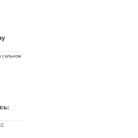
ну
о сильном
сь:
ЕС