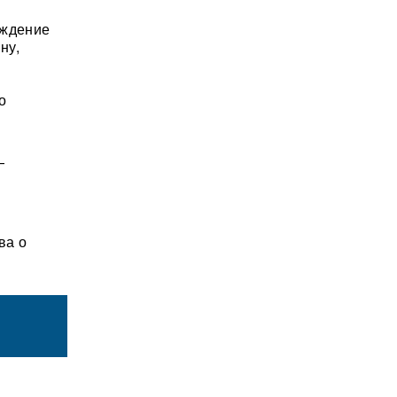
ождение
ну,
о
—
ва о