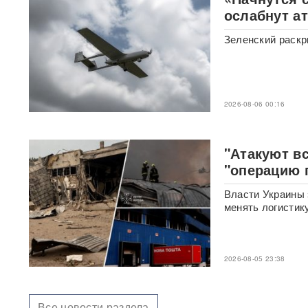
ослабнут а
«Первый сценарий уже
запущен»: в России назвали
Зеленский раскр
три варианта, после которых
Киеву будет не до терактов
«У Путина лопнуло
терпение»: Россия взяла под
2026-08-06 00:16
контроль Черное море
«93 метра под землей»:
"Атакуют вс
Зеленского спрятали в
"операцию 
бункер после мощного удара
по Киеву
Власти Украины 
менять логистик
"Мешали жить проблемы":
друг Усольцевых получил от
них загадочное послание
2026-08-05 23:38
«Работа не прекращается ни
на минуту»: Sky News
показал подземный завод
Все новости раздела