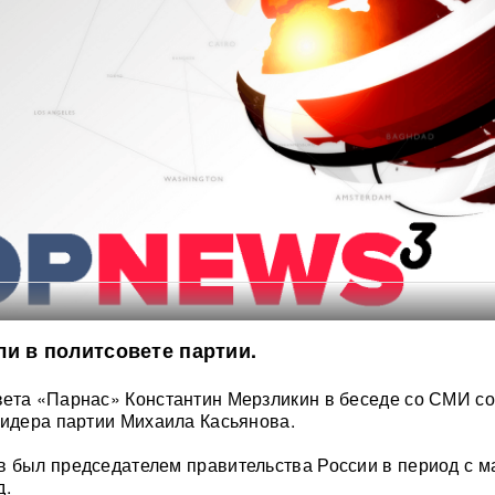
и в политсовете партии.
вета «Парнас» Константин Мерзликин в беседе со СМИ с
лидера партии Михаила Касьянова.
 был председателем правительства России в период с м
д.