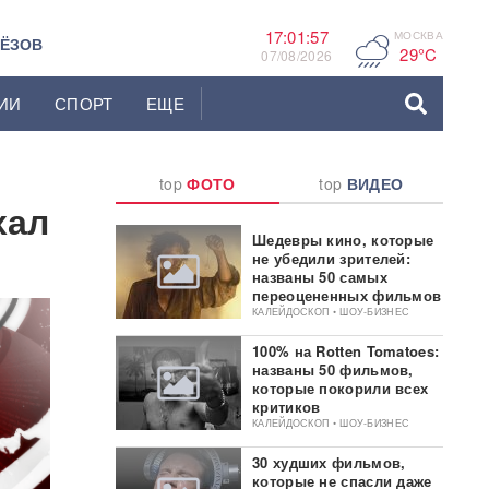
17:01:58
МОСКВА
F
ЬЁЗОВ
29°C
07/08/2026
ИИ
СПОРТ
ЕЩЕ
top
ФОТО
top
ВИДЕО
хал
Шедевры кино, которые
не убедили зрителей:
названы 50 самых
переоцененных фильмов
КАЛЕЙДОСКОП • ШОУ-БИЗНЕС
100% на Rotten Tomatoes:
названы 50 фильмов,
которые покорили всех
критиков
КАЛЕЙДОСКОП • ШОУ-БИЗНЕС
30 худших фильмов,
которые не спасли даже