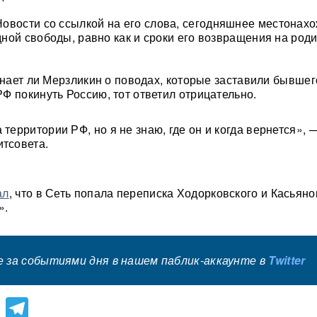
овости со ссылкой на его слова, сегодняшнее местонах
ной свободы, равно как и сроки его возвращения на роди
 знает ли Мерзликин о поводах, которые заставили бывшег
Ф покинуть Россию, тот ответил отрицательно.
 территории РФ, но я не знаю, где он и когда вернется», 
итсовета.
ал
, что в Сеть попала переписка Ходорковского и Касьяно
».
 за событиями дня в нашем паблик-аккаунте в
Twitter
lassniki
atsApp
Viber
Telegram