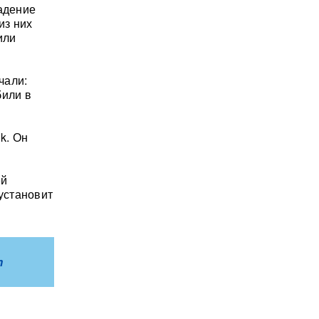
падение
из них
или
чали:
били в
k. Он
ей
установит
m