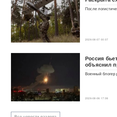
После логистиче
Термобарический
"будильник" для ВСУ: ВС РФ
ударили по Одессе и
Запорожью
ВИДЕО
Зеленский объявил о
«специальной санкционной
2026-08-07 00:07
операции» против России
Иск о снятии «Яблока» с
Россия бье
выборов обосновали фото
объяснил п
Бони, кадрами из «Войны и
мира» и «вокзалом»
Военный блогер 
ChatGPT
В Екатеринбурге склад
Wildberries загорелся после
атаки БПЛА ВСУ
ВИДЕО
2026-08-06 17:06
Премьер Литвы осадил
министра обороны после
Все новости раздела