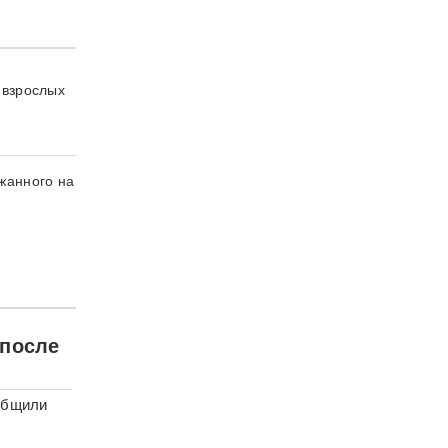
 взрослых
жанного на
 после
общили