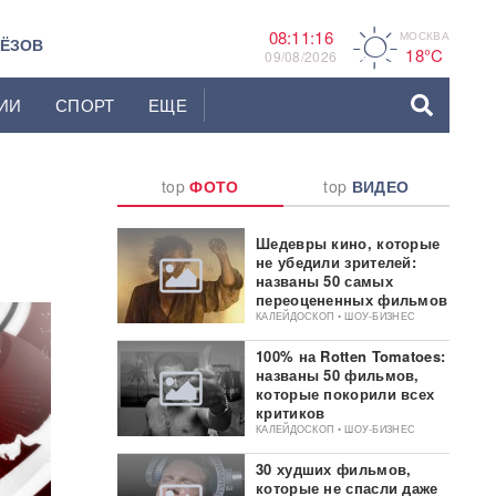
08:11:17
МОСКВА
A
ЬЁЗОВ
18°C
09/08/2026
ИИ
СПОРТ
ЕЩЕ
top
ФОТО
top
ВИДЕО
Шедевры кино, которые
не убедили зрителей:
названы 50 самых
переоцененных фильмов
КАЛЕЙДОСКОП • ШОУ-БИЗНЕС
100% на Rotten Tomatoes:
названы 50 фильмов,
которые покорили всех
критиков
КАЛЕЙДОСКОП • ШОУ-БИЗНЕС
30 худших фильмов,
которые не спасли даже