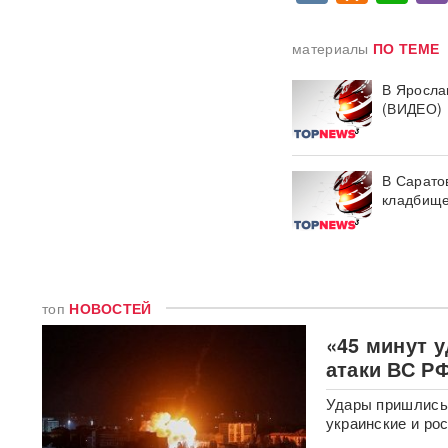
Порты встали — граница не
материалы
ПО ТЕМЕ
справляется: 7,7 тысячи
украинских фур стоят в
В Яросла
очередях
(ВИДЕО)
США заставили Киев
отступить: Украина не будет
атаковать КТК и иностранные
В Сарато
танкеры
кладбищ
"Фламинго" и топливные
склады: РФ нанесла мощный
удар по объектам ВСУ
ВИДЕО
топ
НОВОСТЕЙ
«45 минут у
В ЕС придумали схему
изъятия замороженных
атаки ВС Р
активов России в Euroclear
для Украины
Удары пришлись 
украинские и ро
397 БПЛА за ночь: массовая