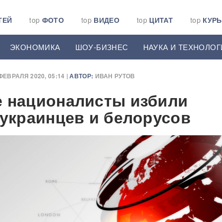
ТЕЙ
top
ФОТО
top
ВИДЕО
top
ЦИТАТ
top
КУР
ЭКОНОМИКА
ШОУ-БИЗНЕС
НАУКА И ТЕХНОЛОГ
ФЕВРАЛЯ 2020, 05:14 |
АВТОР:
ИВАН РУТОВ
 националисты избили
 украинцев и белорусов