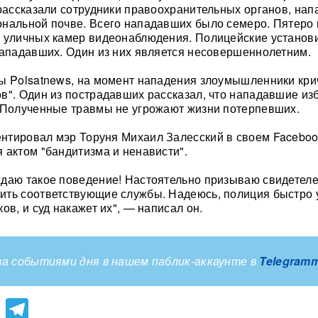
 рассказали сотрудники правоохранительных органов, на
нальной почве. Всего нападавших было семеро. Пятеро 
ы уличных камер видеонаблюдения. Полицейские установ
нападавших. Один из них является несовершеннолетним.
ы Polsatnews, на момент нападения злоумышленники кри
в". Один из пострадавших рассказал, что нападавшие из
 Полученные травмы не угрожают жизни потерпевших.
нтировал мэр Торуня Михаил Залесский в своем Faceboo
 актом "бандитизма и ненависти".
даю такое поведение! Настоятельно призываю свидетел
ить соответствующие службы. Надеюсь, полиция быстро 
ов, и суд накажет их", — написал он.
а событиями дня в нашем паблик-аккаунте в
Telegram
lassniki
atsApp
Viber
Telegram