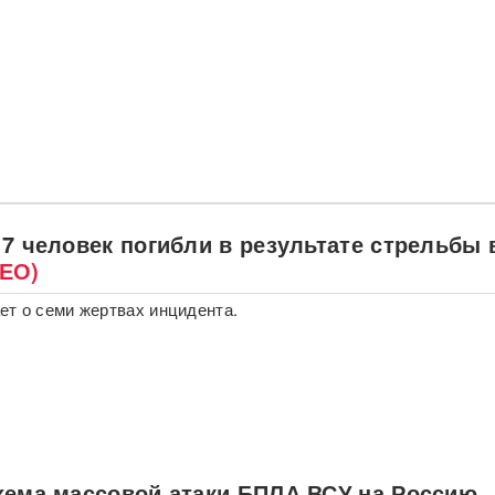
7 человек погибли в результате стрельбы 
ЕО)
т о семи жертвах инцидента.
хема массовой атаки БПЛА ВСУ на Россию