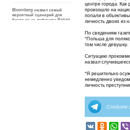
центре города. Как
произошло на нацио
Bloomberg назвал самый
вероятный сценарий для
попали в объектив
Киева из-за дефицита Patriot
личность двоих из 
По сведениям газет
50 тысяч военных КНДР в
"Польша для поляко
России: Зеленский сделал
громкое заявление
том числе девушку.
Ситуацию прокомме
«Теперь бомбят всю
назвал случившееся
Украину»: ударами по России
Киев лишил страну выхода к
морю
"Я решительно осуж
немедленно уведом
личность преступник
«Полки пустеют»: в
супермаркетах Украины
начались перебои после
ударов по складам
ФОТО
Следите з
При взрыве в Balzi Rossi
погиб зять генерала:
VK
Odnok
Wh
раскрыты новые детали
теракта в Москве