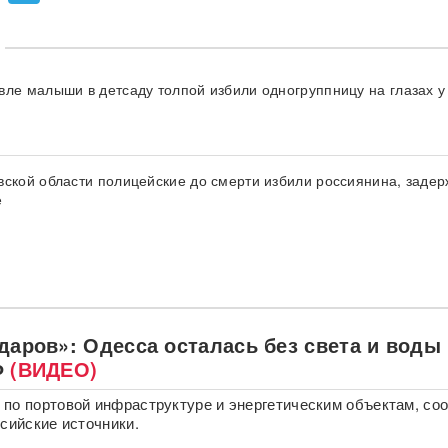
вле малыши в детсаду толпой избили одногруппницу на глазах у
вской области полицейские до смерти избили россиянина, задер
е
даров»: Одесса осталась без света и воды
Ф
(ВИДЕО)
по портовой инфраструктуре и энергетическим объектам, со
ссийские источники.