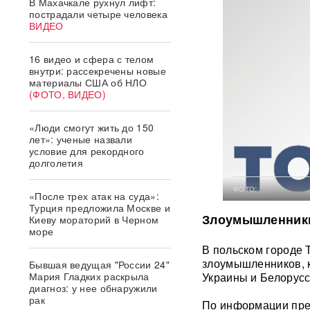
В Махачкале рухнул лифт:
пострадали четыре человека
ВИДЕО
16 видео и сфера с телом
внутри: рассекречены новые
материалы США об НЛО
(ФОТО, ВИДЕО)
«Люди смогут жить до 150
лет»: ученые назвали
условие для рекордного
долголетия
ФОТО:
«После трех атак на суда»:
Турция предложила Москве и
Злоумышленники 
Киеву мораторий в Черном
море
В польском городе 
злоумышленников, 
Бывшая ведущая "России 24"
Мария Гладких раскрыла
Украины и Белорусс
диагноз: у нее обнаружили
рак
По информации прес