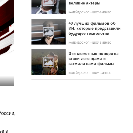
великие актеры
КАЛЕЙДОСКОП • ШОУ-БИЗНЕС
40 лучших фильмов об
ИИ, которые представили
будущее технологий
КАЛЕЙДОСКОП • ШОУ-БИЗНЕС
Эти сюжетные повороты
стали легендами и
затмили сами фильмы
КАЛЕЙДОСКОП • ШОУ-БИЗНЕС
оссии,
ье в