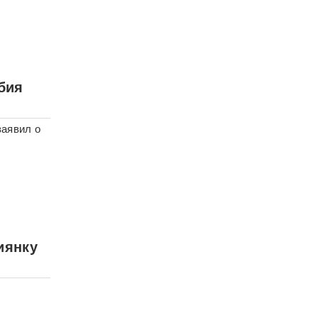
бия
заявил о
иянку