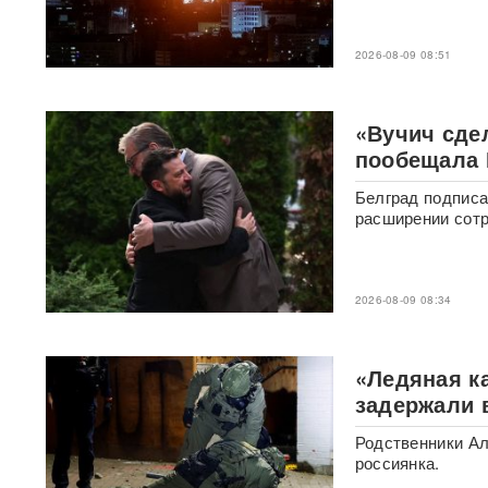
атака привела к пожару на
Ильском НПЗ и раненым
2026-08-09 08:51
«Там, где бьют москаля,
Польша помогает»:
Навроцкий поддержал
«Вучич сде
Украину и получил жесткий
пообещала 
ответ Москвы
Белград подписа
Умер продюсер Мадонны
расширении сотр
Уильям Орбит: он хотел
выпустить продолжение «Ray
of Light»
2026-08-09 08:34
Atlantic: Маск не разрешил
Украине использовать
Starlink для ударов вглубь
России
«Ледяная к
задержали 
Умер отец Лионеля Месси:
Родственники Ал
Хорхе Месси скончался
после продолжительной
россиянка.
болезни