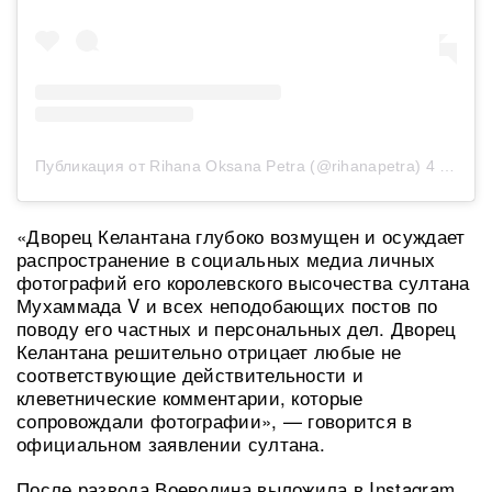
Публикация от Rihana Oksana Petra (@rihanapetra)
4 Сен 2019 в 3:58 PDT
«Дворец Келантана глубоко возмущен и осуждает
распространение в социальных медиа личных
фотографий его королевского высочества султана
Мухаммада V и всех неподобающих постов по
поводу его частных и персональных дел. Дворец
Келантана решительно отрицает любые не
соответствующие действительности и
клеветнические комментарии, которые
сопровождали фотографии», — говорится в
официальном заявлении султана.
После развода Воеводина выложила в Instagram