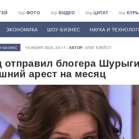
ТЕЙ
top
ФОТО
top
ВИДЕО
top
ЦИТАТ
top
КУР
ЭКОНОМИКА
ШОУ-БИЗНЕС
НАУКА И ТЕХНОЛОГ
16 ИЮНЯ 2026, 20:17 |
АВТОР:
ОЛЕГ КЛЕЙСТ
У-БИЗНЕС
д отправил блогера Шурыг
шний арест на месяц