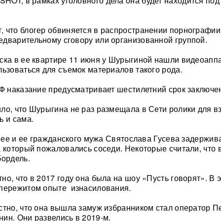
SHOT, в рамках уголовного дела она будет находится под
 что блогер обвиняется в распространении порнографии
дварительному сговору или организованной группой.
ска в ее квартире 11 июня у Шурыгиной нашли видеоаппа
льзоваться для съемок материалов такого рода.
РФ наказание предусматривает шестилетний срок заключе
ло, что Шурыгина не раз размещала в Сети ролики для в
ь и сама.
, ее и ее гражданского мужа Святослава Гусева задержив
а который пожаловались соседи. Некоторые считали, что 
бордель.
но, что в 2017 году она была на шоу «Пусть говорят». В
 пережитом опыте изнасилования.
стно, что она вышла замуж избранником стал оператор П
ин. Они развелись в 2019-м.