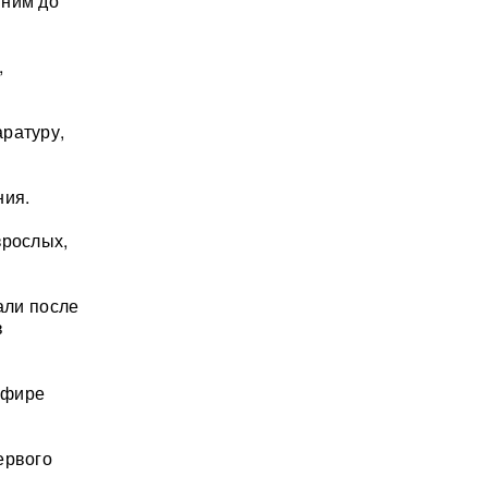
 ним до
,
ратуру,
ния.
зрослых,
али после
в
 эфире
ервого