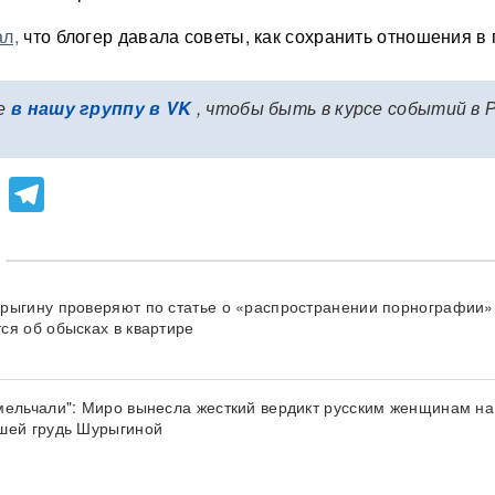
ал,
что блогер давала советы, как сохранить отношения в 
е
в нашу группу в VK
, чтобы быть в курсе событий в 
lassniki
atsApp
Viber
Telegram
рыгину проверяют по статье о «распространении порнографии»
ся об обысках в квартире
мельчали": Миро вынесла жесткий вердикт русским женщинам н
шей грудь Шурыгиной