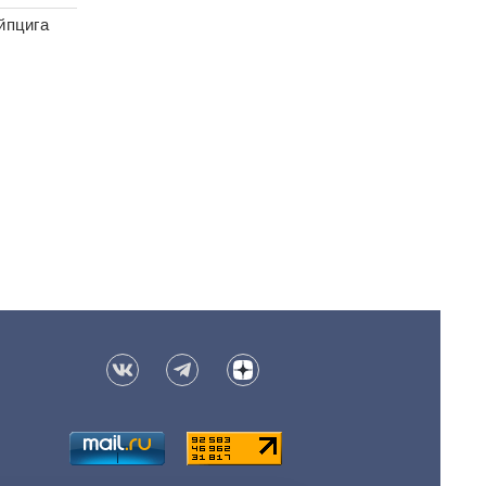
йпцига