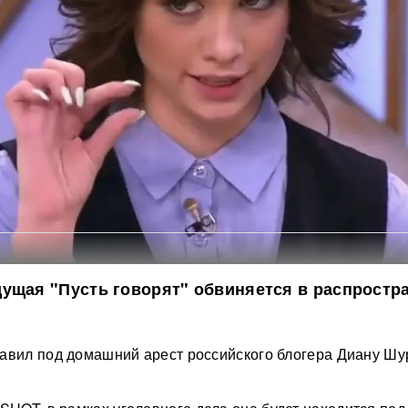
ущая "Пусть говорят" обвиняется в распростр
авил под домашний арест российского блогера Диану Ш