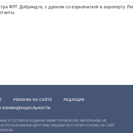
тра ФРГ Добриндта, с дроном со взрывчаткой в аэропорту Ле
етанты.
Е
РЕКЛАМА НА САЙТЕ
РЕДАКЦИЯ
А КОНФИДЕНЦИАЛЬНОСТИ
НЫЕ В СЕТЕВОМ ИЗДАНИИ WWW.TOPNEWS.RU МАТЕРИАЛЫ НЕ
 ИСПОЛЬЗОВАНИЮ ДРУГИМИ ЛИЦАМИ БЕЗ ГИПЕРССЫЛКИ НА САЙТ
EWS.RU