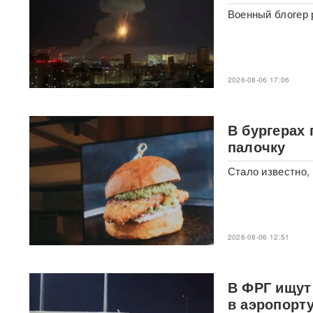
Военный блогер 
"Яблоку" грозит снятие с
выборов в Госдуму: "Родина"
обратилась в Верховный суд
РФ
2026-08-06 17:06
В "Москве-Сити" задержаны
сотрудники мошеннических
криптообменников
В бургерах
палочку
Подкоп под Европу: в Литве
обнаружили уже 12
Стало известно,
подземных тоннелей из
Беларуси
Единственный в России
завод тест-полосок для
2026-08-06 12:51
диабетиков остановился
после уголовных дел против
руководства
В ФРГ ищут
в аэропорт
«Это не провал»: