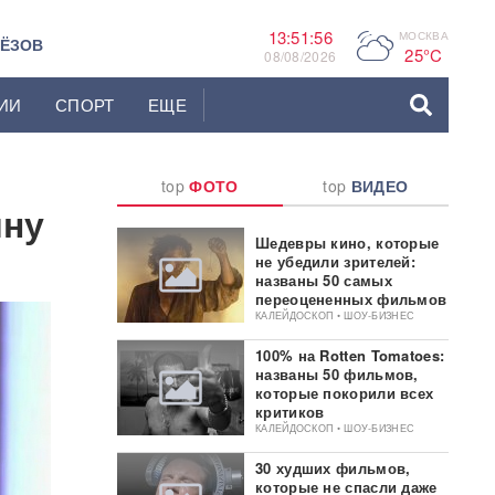
13:51:57
МОСКВА
P
ЬЁЗОВ
25°C
08/08/2026
ИИ
СПОРТ
ЕЩЕ
top
ФОТО
top
ВИДЕО
ину
Шедевры кино, которые
не убедили зрителей:
названы 50 самых
переоцененных фильмов
КАЛЕЙДОСКОП • ШОУ-БИЗНЕС
100% на Rotten Tomatoes:
названы 50 фильмов,
которые покорили всех
критиков
КАЛЕЙДОСКОП • ШОУ-БИЗНЕС
30 худших фильмов,
которые не спасли даже