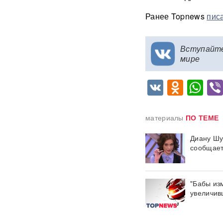
операция РФ в обход ЕС
Ранее Topnews
пис
началась: флотилия везет
груз на $500 млн
Вступайт
Физики впервые
зафиксировали
мире
«отрицательное время»
VK
Odnok
Wh
Термобарический
"будильник" для ВСУ: ВС РФ
ударили по Одессе и
Запорожью
ВИДЕО
материалы
ПО ТЕМЕ
Диану Шу
Зеленский объявил о
«специальной санкционной
сообщает
операции» против России
Иск о снятии «Яблока» с
"Бабы из
выборов обосновали фото
увеличив
Бони, кадрами из «Войны и
мира» и «вокзалом»
ChatGPT