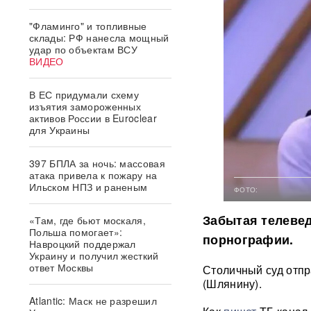
"Фламинго" и топливные
склады: РФ нанесла мощный
удар по объектам ВСУ
ВИДЕО
В ЕС придумали схему
изъятия замороженных
активов России в Euroclear
для Украины
397 БПЛА за ночь: массовая
атака привела к пожару на
Ильском НПЗ и раненым
ФОТО:
Забытая телевед
«Там, где бьют москаля,
Польша помогает»:
порнографии.
Навроцкий поддержал
Украину и получил жесткий
ответ Москвы
Столичный суд отпр
(Шлянину).
Atlantic: Маск не разрешил