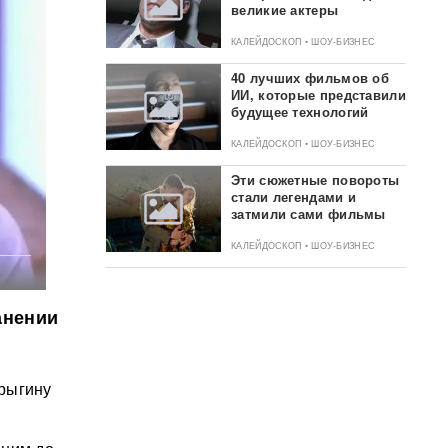
великие актеры
КАЛЕЙДОСКОП • ШОУ-БИЗНЕС
40 лучших фильмов об
ИИ, которые представили
будущее технологий
КАЛЕЙДОСКОП • ШОУ-БИЗНЕС
Эти сюжетные повороты
стали легендами и
затмили сами фильмы
КАЛЕЙДОСКОП • ШОУ-БИЗНЕС
анении
урыгину