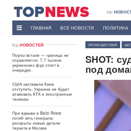
top
НОВОС
ГЛАВНАЯ
ВСЕ НОВОСТИ
ПОЛИТИКА
top
НОВОСТЕЙ
ПРОИСШЕСТВИЯ
ШО
Порты встали — граница не
SHOT: су
справляется: 7,7 тысячи
украинских фур стоят в
под дома
очередях
США заставили Киев
отступить: Украина не будет
атаковать КТК и иностранные
танкеры
При взрыве в Balzi Rossi
погиб зять генерала:
раскрыты новые детали
теракта в Москве