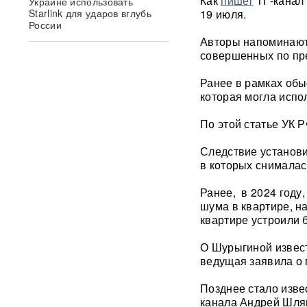
Как
пишет
ТГ-канал 
Украине использовать
Starlink для ударов вглубь
19 июля.
России
Авторы напоминают,
совершенных по пре
Умер продюсер Мадонны
Уильям Орбит: он хотел
выпустить продолжение «Ray
Ранее в рамках обы
of Light»
которая могла испо
По этой статье УК 
Появилось видео удара
«Искандером» по военному
эшелону ВСУ
ВИДЕО
Следствие установи
в которых снималас
"Террор в чистом виде": БЭК
Ранее, в 2024 году
ВСУ атаковал пляж в Ялте
ФОТО
шума в квартире, н
квартире устроили 
«Грохот слышала вся
О Шурыгиной извест
Москва»: МЧС объяснило
ведущая заявила о
причину похожего на взрыв
мощного хлопка
Позднее стало изве
канала Андрей Шлян
Крупнейшая нефтяная