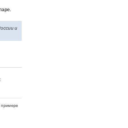
паре.
России и
:
а примере