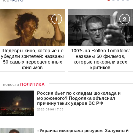
1
2
Шедевры кино, которые не
100% на Rotten Tomatoes:
убедили зрителей: названы
названы 50 фильмов,
50 самых переоцененных
которые покорили всех
фильмов
критиков
новости
ПОЛИТИКА
Россия бьет по складам шоколада и
мороженого? Подоляка объяснил
причину таких ударов ВС РФ
2026-08-06 17:06
«Украина исчерпала ресурс»: Залужный