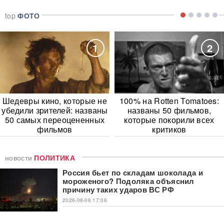
top
ФОТО
1
2
Шедевры кино, которые не
100% на Rotten Tomatoes:
убедили зрителей: названы
названы 50 фильмов,
50 самых переоцененных
которые покорили всех
фильмов
критиков
новости
ПОЛИТИКА
Россия бьет по складам шоколада и
мороженого? Подоляка объяснил
причину таких ударов ВС РФ
2026-08-06 17:06