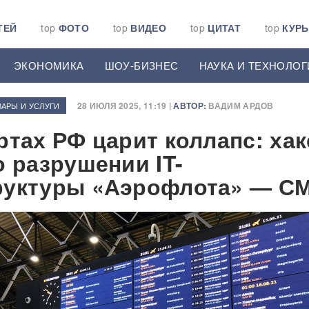
ТЕЙ
top
ФОТО
top
ВИДЕО
top
ЦИТАТ
top
КУР
ЭКОНОМИКА
ШОУ-БИЗНЕС
НАУКА И ТЕХНОЛОГ
28 ИЮЛЯ 2025, 11:19 |
АВТОР:
ВАДИМ АРДОВ
АРЫ И УСЛУГИ
ртах РФ царит коллапс: ха
о разрушении IT-
руктуры «Аэрофлота» — С