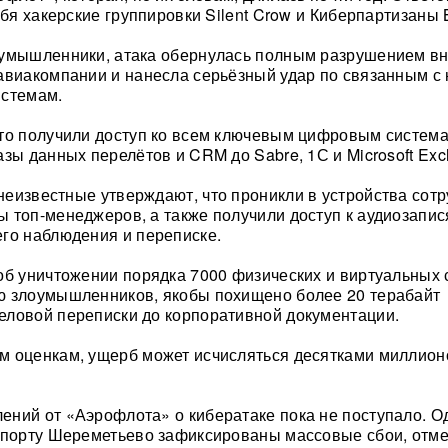
ебя хакерские группировки Silent Crow и Киберпартизаны 
оумышленники, атака обернулась полным разрушением в
авиакомпании и нанесла серьёзный удар по связанным с 
истемам.
что получили доступ ко всем ключевым цифровым систем
азы данных перелётов и CRM до Sabre, 1С и Microsoft Exc
 неизвестные утверждают, что проникли в устройства сотр
 топ-менеджеров, а также получили доступ к аудиозапис
го наблюдения и переписке.
об уничтожении порядка 7000 физических и виртуальных 
ю злоумышленников, якобы похищено более 20 терабайт
еловой переписки до корпоративной документации.
м оценкам, ущерб может исчисляться десятками миллион
ний от «Аэрофлота» о кибератаке пока не поступало. О
опорту Шереметьево зафиксированы массовые сбои, отм