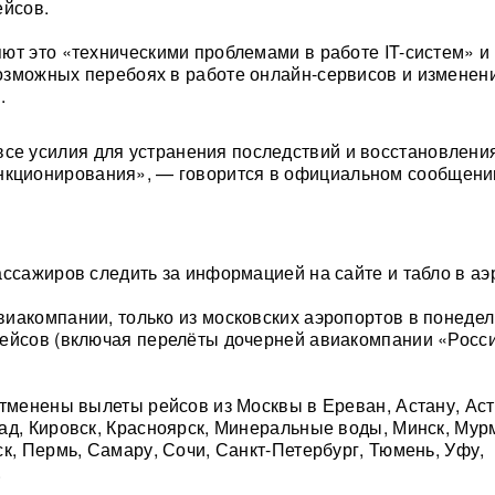
ейсов.
ют это «техническими проблемами в работе IT-систем» и
зможных перебоях в работе онлайн-сервисов и изменен
.
се усилия для устранения последствий и восстановлени
нкционирования», — говорится в официальном сообщени
ассажиров следить за информацией на сайте и табло в аэ
иакомпании, только из московских аэропортов в понедел
ейсов (включая перелёты дочерней авиакомпании «Росси
отменены вылеты рейсов из Москвы в Ереван, Астану, Аст
ад, Кировск, Красноярск, Минеральные воды, Минск, Мур
ск, Пермь, Самару, Сочи, Санкт-Петербург, Тюмень, Уфу,
.