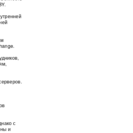
BY.
нутренней
ней
ам
hange.
удников,
ям,
серверов.
ов
днако с
ены и