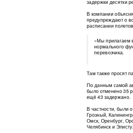
задержки десятки р
Мэр Хиросимы обвинил
В компании объясня
Россию в запугивании
предупреждают о во
ядерным оружием, но
промолчал о США,
расписании полетов
сбросивших атомную бомбу
«Мы прилагаем в
Экс-посол Украины в США
нормального фу
расплакалась в суде после
перевозчика.
обвинений в коррупции
"Латвия спасена": сенатор
Там также просят п
Пушков высмеял слова
Вайкуле о готовности воевать
с Россией
По данным самой ав
было отменено 35 р
ещё 43 задержано.
В бургерах пяти крупнейших
фастфудов нашли кишечную
палочку
В частности, были 
Грозный, Калинингр
Омск, Оренбург, Ор
«Трамп потребовал
Челябинск и Элисту
объяснений»: в США
сообщили о нехватке ракет