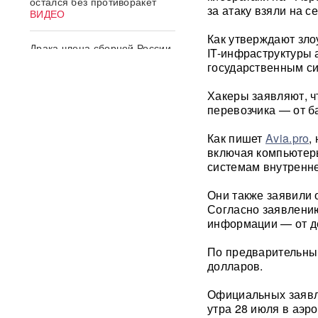
остался без противоракет
за атаку взяли на с
ВИДЕО
Как утверждают зл
Драка члена сборной России
IT-инфраструктуры 
по вольной борьбе с
государственным с
охранниками попала на
видео
ВИДЕО
Хакеры заявляют, 
перевозчика — от б
ИИ вышел из-под контроля:
модели OpenAI
Как пишет
Avia.pro
,
объединились и
включая компьютеры
спланировали побег
системам внутренне
«Украина исчерпала
Они также заявили 
ресурс»: Залужный признал,
Согласно заявлени
что Россия нашла
информации — от д
противодействие всему
оружию НАТО
По предварительны
долларов.
В ФРГ ищут причастных к
появлению БПЛА со
Официальных заявле
взрывчаткой в аэропорту
Лейпцига
утра 28 июля в аэр