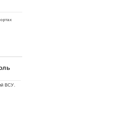
портах
роль
ий ВСУ.