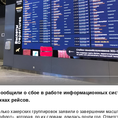
сообщили о сбое в работе информационных сис
ках рейсов.
олько хакерских группировок заявили о завершении масш
флот», которая, по их словам, длилась почти год. Ответ