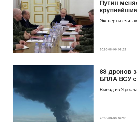
Путин меня
«Горит дело всей моей
жизни»: ВС РФ ударили по
крупнейшие
крупнейшему складу
маркетплейса Rozetka в
Эксперты считаю
Броварах после атаки на
Wildberries
ВИДЕО
Над Тульской областью
сбили более 100 БПЛА: горит
2026-08-06 08:28
склад Wildberries в Алексине
Уехавший из России экс-зам
88 дронов 
Набиуллиной объявлен в
БПЛА ВСУ с
розыск по делу о хищении
4,3 млрд рублей из АСВ
Выезд из Яросла
Массовый сбой VPN в РФ:
более 20 сервисов
испытывают проблемы —
названы причины
2026-08-06 09:03
Пожары и утечка аммиака:
ВС РФ нанесли