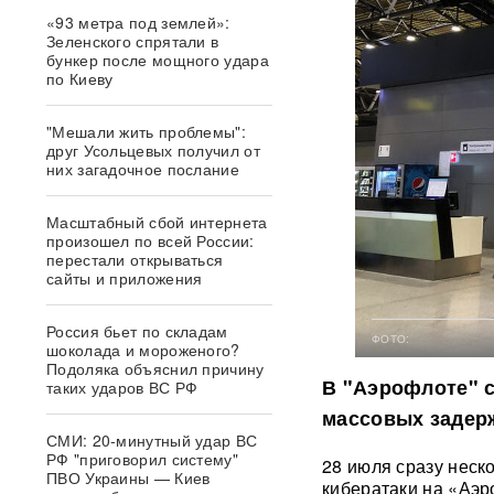
«93 метра под землей»:
Зеленского спрятали в
бункер после мощного удара
по Киеву
"Мешали жить проблемы":
друг Усольцевых получил от
них загадочное послание
Масштабный сбой интернета
произошел по всей России:
перестали открываться
сайты и приложения
Россия бьет по складам
ФОТО:
шоколада и мороженого?
Подоляка объяснил причину
В "Аэрофлоте" 
таких ударов ВС РФ
массовых задерж
СМИ: 20-минутный удар ВС
РФ "приговорил систему"
28 июля сразу неск
ПВО Украины — Киев
кибератаки на «Аэро