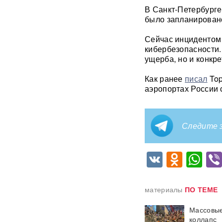
после ударов по Ирану
В Санкт-Петербурге
было запланировано
Фрагмент разгонной ракеты
Сейчас инцидентом
Falcon 9 врезался в
поверхность Луны
кибербезопасности.
ущерба, но и конкр
Медик раскрыл, как вовремя
Как ранее
писал
Top
обнаружить смертельно
аэропортах России 
опасный тромб
Получили бесплатно,
зарабатывали на аренде 25
Следите з
лет: Союз экономистов
вернет государству 839 млн
рублей за особняк на
VK
Odnok
Wh
Тверской
Российского историка Артема
Кирпиченка задержали сразу
материалы
ПО ТЕМЕ
после въезда в Израиль
Массовые
"Атакуют все подряд": Киев в
коллапс