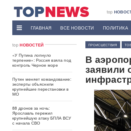
top
НОВОС
ГЛАВНАЯ
ВСЕ НОВОСТИ
ПОЛИТИКА
top
НОВОСТЕЙ
ПРОИСШЕСТВИЯ
ТОВ
«У Путина лопнуло
В аэропо
терпение»: Россия взяла под
контроль Черное море
заявили 
инфраст
Путин меняет командование:
эксперты объяснили
крупнейшие перестановки в
МО
88 дронов за ночь:
Ярославль пережил
крупнейшую атаку БПЛА ВСУ
с начала СВО