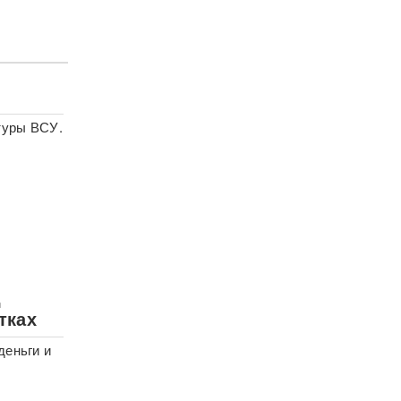
туры ВСУ.
д
тках
деньги и