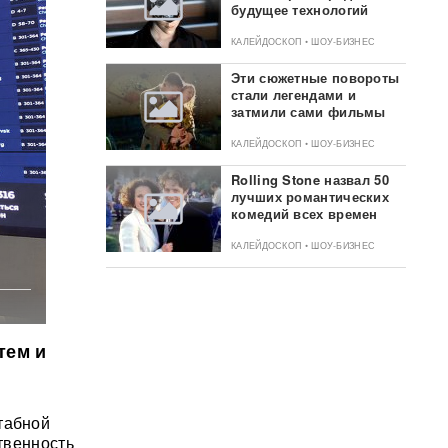
будущее технологий
КАЛЕЙДОСКОП • ШОУ-БИЗНЕС
Эти сюжетные повороты
стали легендами и
затмили сами фильмы
КАЛЕЙДОСКОП • ШОУ-БИЗНЕС
Rolling Stone назвал 50
лучших романтических
комедий всех времен
КАЛЕЙДОСКОП • ШОУ-БИЗНЕС
тем и
табной
ственность