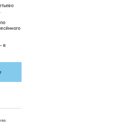
етьево
.
 по
несённого
— в
m
ова