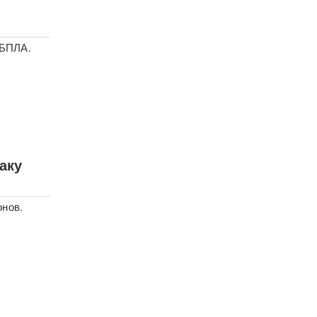
 БПЛА.
аку
онов.