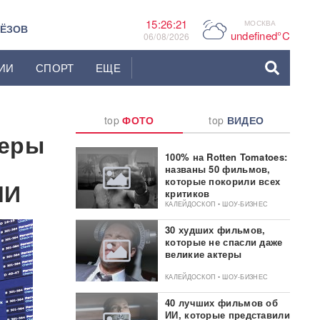
15:26:22
МОСКВА
P
ЬЁЗОВ
undefined°C
06/08/2026
ИИ
СПОРТ
ЕЩЕ
top
ФОТО
top
ВИДЕО
керы
100% на Rotten Tomatoes:
названы 50 фильмов,
которые покорили всех
МИ
критиков
КАЛЕЙДОСКОП • ШОУ-БИЗНЕС
30 худших фильмов,
которые не спасли даже
великие актеры
КАЛЕЙДОСКОП • ШОУ-БИЗНЕС
40 лучших фильмов об
ИИ, которые представили