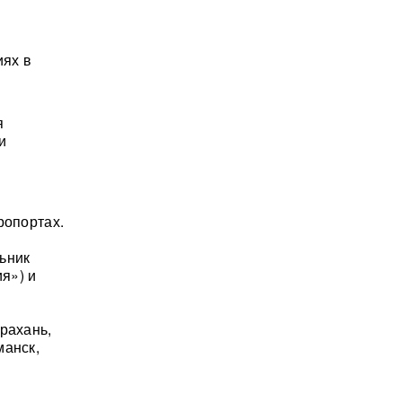
иях в
я
и
ропортах.
ьник
я») и
рахань,
манск,