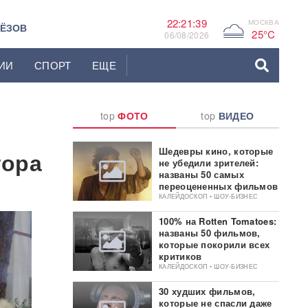
22:21:40
МОСКВА
G
ЬЁЗОВ
25°C
06/08/2026
ИИ
СПОРТ
ЕЩЕ
top
ФОТО
top
ВИДЕО
Шедевры кино, которые
тора
не убедили зрителей:
названы 50 самых
переоцененных фильмов
КАЛЕЙДОСКОП • ШОУ-БИЗНЕС
100% на Rotten Tomatoes:
названы 50 фильмов,
которые покорили всех
критиков
КАЛЕЙДОСКОП • ШОУ-БИЗНЕС
30 худших фильмов,
которые не спасли даже