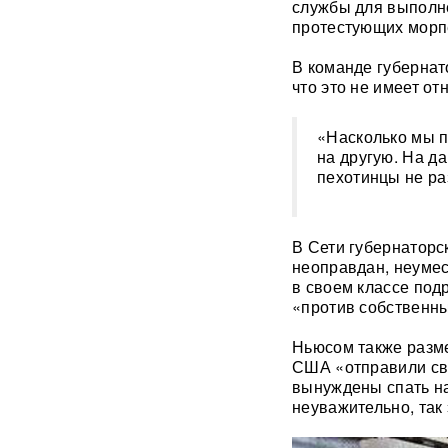
службы для выполн
фастфудов нашли кишечную
протестующих морп
палочку
В команде губернат
«Трамп потребовал
что это не имеет от
объяснений»: в США
сообщили о нехватке ракет
после ударов по Ирану
«Насколько мы п
на другую. На д
Фрагмент разгонной ракеты
пехотинцы не ра
Falcon 9 врезался в
поверхность Луны
В Сети губернаторс
Медик раскрыл, как вовремя
неоправдан, неумес
обнаружить смертельно
в своем классе по
опасный тромб
«против собственны
Получили бесплатно,
Ньюсом также разме
зарабатывали на аренде 25
США «отправили сво
лет: Союз экономистов
вынуждены спать на
вернет государству 839 млн
неуважительно, так
рублей за особняк на
Тверской