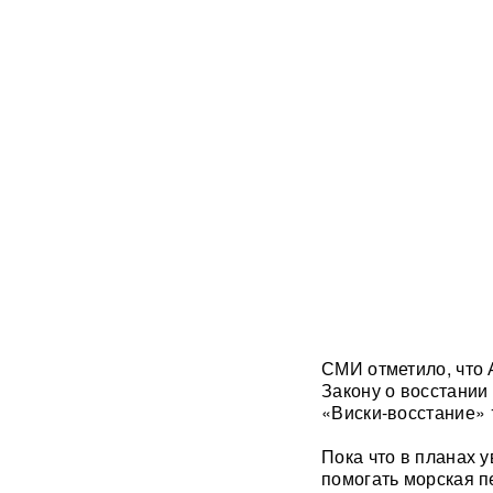
В ФРГ ищут причастных к
появлению БПЛА со
взрывчаткой в аэропорту
Лейпцига
Мэр Хиросимы обвинил
Россию в запугивании
ядерным оружием, но
промолчал о США,
сбросивших атомную бомбу
Экс-посол Украины в США
расплакалась в суде после
обвинений в коррупции
СМИ отметило, что 
"Латвия спасена": сенатор
Закону о восстании
Пушков высмеял слова
«Виски-восстание» 
Вайкуле о готовности воевать
с Россией
Пока что в планах у
помогать морская п
В бургерах пяти крупнейших