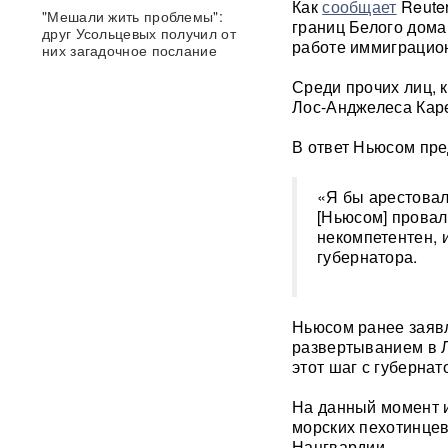
Как
сообщает
Reuter
"Мешали жить проблемы":
границ Белого дома
друг Усольцевых получил от
работе иммиграцио
них загадочное послание
Среди прочих лиц, 
«Работа не прекращается ни
Лос-Анджелеса Каре
на минуту»: Sky News
показал подземный завод
В ответ Ньюсом пре
дронов на Украине, где
выпускают 200 БПЛА в сутки
«Я бы арестовал
Масштабный сбой интернета
[Ньюсом] провал
произошел по всей России:
некомпетентен, 
перестали открываться
губернатора.
сайты и приложения
Россия бьет по складам
Ньюсом ранее заявл
шоколада и мороженого?
развертыванием в Л
Подоляка объяснил причину
таких ударов ВС РФ
этот шаг с губернато
На данный момент и
88 дронов за ночь:
морских пехотинцев
Ярославль пережил
Нацгвардии.
крупнейшую атаку БПЛА ВСУ