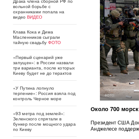
Драка члена сборной РФ по
вольной борьбе с
охранниками попала на
видео
ВИДЕО
Клава Кока и Дима
Масленников сыграли
тайную свадьбу
ФОТО
«Первый сценарий уже
запущен»: в России назвали
три варианта, после которых
Киеву будет не до терактов
«У Путина лопнуло
терпение»: Россия взяла под
ФОТО:
контроль Черное море
Около 700 морс
«93 метра под землей»:
Зеленского спрятали в
Президент США Дон
бункер после мощного удара
Анджелесе поддерж
по Киеву