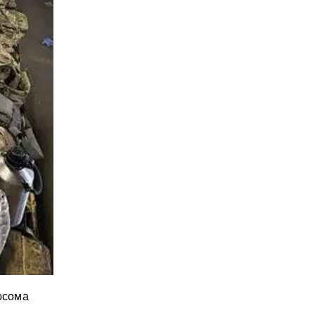
юсома