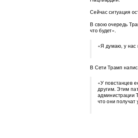
с начала СВО
Сейчас ситуация ост
СМИ: 20-минутный удар ВС
В свою очередь Тра
РФ "приговорил систему"
ПВО Украины — Киев
что будет».
остался без противоракет
ВИДЕО
«Я думаю, у нас
Путин меняет командование:
эксперты объяснили
крупнейшие перестановки в
В Сети Трамп напис
МО
«У повстанцев е
ИИ вышел из-под контроля:
другим. Этим пат
модели OpenAI
администрации
объединились и
что они получат 
спланировали побег
«Украина исчерпала
ресурс»: Залужный признал,
что Россия нашла
противодействие всему
оружию НАТО