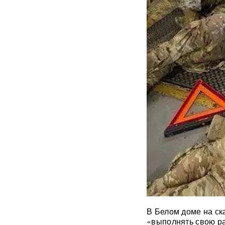
В Москве пенсионерка -
жертва «схемы Долиной»
подожгла себя на глазах у
приставов
ВИДЕО
«Горит дело всей моей
жизни»: ВС РФ ударили по
крупнейшему складу
маркетплейса Rozetka в
Броварах после атаки на
Wildberries
ВИДЕО
Над Тульской областью
сбили более 100 БПЛА: горит
склад Wildberries в Алексине
Уехавший из России экс-зам
Набиуллиной объявлен в
розыск по делу о хищении
4,3 млрд рублей из АСВ
В Белом доме на ск
Массовый сбой VPN в РФ:
«выполнять свою ра