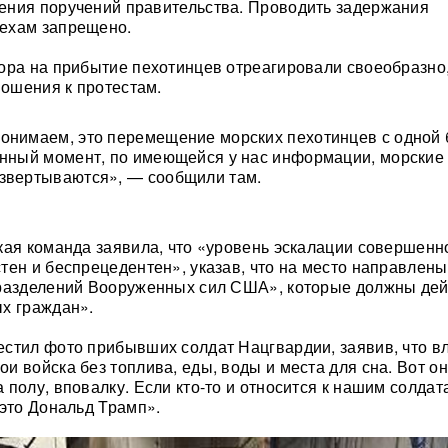
ения поручений правительства. Проводить задержания
ехам запрещено.
ора на прибытие пехотинцев отреагировали своеобразно,
ношения к протестам.
онимаем, это перемещение морских пехотинцев с одной
анный момент, по имеющейся у нас информации, морские
звертываются», — сообщили там.
кая команда заявила, что «уровень эскалации совершенн
тен и беспрецедентен», указав, что на место направлен
дразделений Вооруженных сил США», которые должны дей
х граждан».
стил фото прибывших солдат Нацгвардии, заявив, что в
и войска без топлива, еды, воды и места для сна. Вот о
 полу, вповалку. Если кто-то и относится к нашим солдат
 это Дональд Трамп».