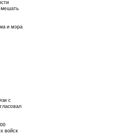
ости
т мешать
ма и мэра
язи с
огласовал
700
х войск