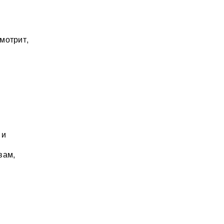
мотрит,
 и
вам,