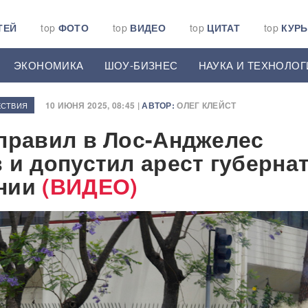
ТЕЙ
top
ФОТО
top
ВИДЕО
top
ЦИТАТ
top
КУР
ЭКОНОМИКА
ШОУ-БИЗНЕС
НАУКА И ТЕХНОЛОГ
10 ИЮНЯ 2025, 08:45 |
АВТОР:
ОЛЕГ КЛЕЙСТ
СТВИЯ
правил в Лос-Анджелес
 и допустил арест губерна
нии
(ВИДЕО)