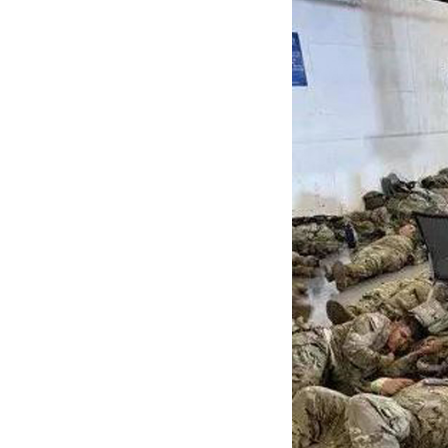
Российского историка Артема
Кирпиченка задержали сразу
после въезда в Израиль
"Атакуют все подряд": Киев в
шоке от ответа Москвы на
"операцию принуждения"
«Начнутся серьезные
проблемы»: эксперт раскрыл,
когда ослабнут атаки БПЛА
ВСУ
Под Екатеринбургом
взорвали Mercedes главы
«Уралдронзавода»
(ФОТО,
ВИДЕО)
Китай впервые показал
кадры имитации нанесения
ядерного авиаудара
ВИДЕО