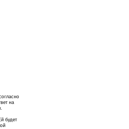
согласно
вет на
.
Ей будет
ной