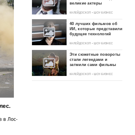
великие актеры
КАЛЕЙДОСКОП • ШОУ-БИЗНЕС
40 лучших фильмов об
ИИ, которые представили
будущее технологий
КАЛЕЙДОСКОП • ШОУ-БИЗНЕС
Эти сюжетные повороты
стали легендами и
затмили сами фильмы
КАЛЕЙДОСКОП • ШОУ-БИЗНЕС
лес.
 в Лос-