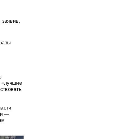
 заявив,
 базы
о
ы «лучшие
ствовать
ласти
ни —
ам