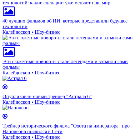
40 лучших фильмов об ИИ, которые представили будущее
технологий
Калейдоскоп • Шоу-бизнес
Эти сюжетные повороты стали легендами и затмили сами
фильмы
Калейдоскоп • Шоу-бизнес
Опубликован новый трейлер "Астрала 6"
Калейдоскоп • Шоу-бизнес
Трейлер исторического фильма "Охота на императора" про
Наполеона появился в Сети
Калейдоскоп • Шоу-бизнес