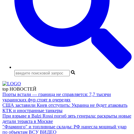
top
НОВОСТЕЙ
Порты встали — граница не справляется: 7,7 тысячи
украинских фур стоят в очередях
США заставили Киев отступить: Украина не будет атаковать
КТК и иностранные танкеры
При взрыве в Balzi Rossi погиб зять генерала: раскрыты новые
детали теракта в Москве
"Фламинго" и топливные склады: РФ нанесла мощный удар
по объектам ВСУ
ВИДЕО