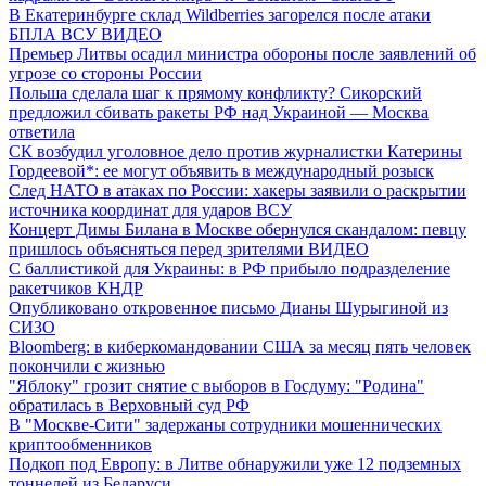
В Екатеринбурге склад Wildberries загорелся после атаки
БПЛА ВСУ
ВИДЕО
Премьер Литвы осадил министра обороны после заявлений об
угрозе со стороны России
Польша сделала шаг к прямому конфликту? Сикорский
предложил сбивать ракеты РФ над Украиной — Москва
ответила
СК возбудил уголовное дело против журналистки Катерины
Гордеевой*: ее могут объявить в международный розыск
След НАТО в атаках по России: хакеры заявили о раскрытии
источника координат для ударов ВСУ
Концерт Димы Билана в Москве обернулся скандалом: певцу
пришлось объясняться перед зрителями
ВИДЕО
С баллистикой для Украины: в РФ прибыло подразделение
ракетчиков КНДР
Опубликовано откровенное письмо Дианы Шурыгиной из
СИЗО
Bloomberg: в киберкомандовании США за месяц пять человек
покончили с жизнью
"Яблоку" грозит снятие с выборов в Госдуму: "Родина"
обратилась в Верховный суд РФ
В "Москве-Сити" задержаны сотрудники мошеннических
криптообменников
Подкоп под Европу: в Литве обнаружили уже 12 подземных
тоннелей из Беларуси