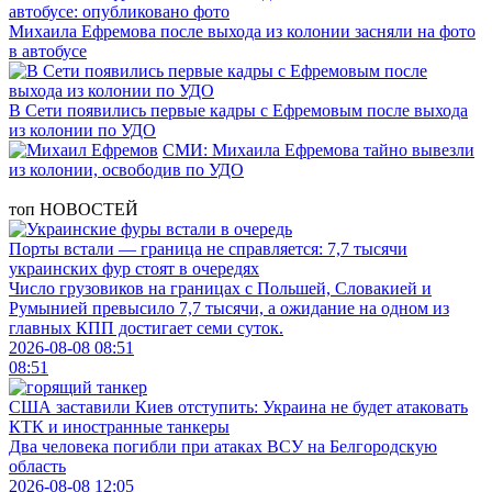
Михаила Ефремова после выхода из колонии засняли на фото
в автобусе
В Сети появились первые кадры с Ефремовым после выхода
из колонии по УДО
СМИ: Михаила Ефремова тайно вывезли
из колонии, освободив по УДО
топ
НОВОСТЕЙ
Порты встали — граница не справляется: 7,7 тысячи
украинских фур стоят в очередях
Число грузовиков на границах с Польшей, Словакией и
Румынией превысило 7,7 тысячи, а ожидание на одном из
главных КПП достигает семи суток.
2026-08-08 08:51
08:51
США заставили Киев отступить: Украина не будет атаковать
КТК и иностранные танкеры
Два человека погибли при атаках ВСУ на Белгородскую
область
2026-08-08 12:05