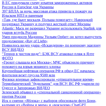
В ЕС придумали схему изъятия замороженных активов
России в Euroclear для Украины
397 БПЛА за ночь: массовая атака привела к пожару на
Ильском НПЗ и раненым
«Там, где бьют москаля, Польша помогает»: Навроцкий
поддержал Украину и получил жесткий ответ Москвы
Atlantic: Маск не разрешил Украине использовать Starlink для
ударов вглубь России
Умер продюсер Мадонны Уильям Орбит: он хотел выпустить
продолжение «Ray of Light»
Появилось видео удара «Искандером» по военному эшелону
ВСУ
ВИДЕО
"Террор в чистом виде": БЭК ВСУ атаковал пляж в Ялте
ФОТО
«Грохот слышала вся Москва»: МЧС объяснило причину
похожего на взрыв мощного хлопка
Крупнейшая нефтяная операция РФ в обход ЕС началась:
флотилия везет груз на $500 млн
Физики впервые зафиксировали «отрицательное время»
Термобарический "будильник" для ВСУ: ВС РФ ударили по
Одессе и Запорожью
ВИДЕО
Зеленский объявил о «специальной санкционной операции»
против России
Иск о снятии «Яблока» с выборов обосновали фото Бони,
кадрами из «Войны и мира» и «вокзалом» ChatGPT