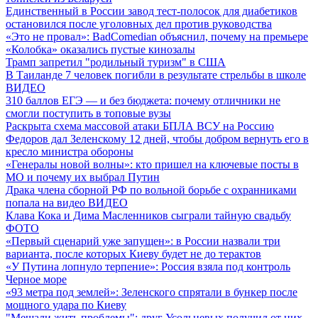
Единственный в России завод тест-полосок для диабетиков
остановился после уголовных дел против руководства
«Это не провал»: BadComedian объяснил, почему на премьере
«Колобка» оказались пустые кинозалы
Трамп запретил "родильный туризм" в США
В Таиланде 7 человек погибли в результате стрельбы в школе
ВИДЕО
310 баллов ЕГЭ — и без бюджета: почему отличники не
смогли поступить в топовые вузы
Раскрыта схема массовой атаки БПЛА ВСУ на Россию
Федоров дал Зеленскому 12 дней, чтобы добром вернуть его в
кресло министра обороны
«Генералы новой волны»: кто пришел на ключевые посты в
МО и почему их выбрал Путин
Драка члена сборной РФ по вольной борьбе с охранниками
попала на видео
ВИДЕО
Клава Кока и Дима Масленников сыграли тайную свадьбу
ФОТО
«Первый сценарий уже запущен»: в России назвали три
варианта, после которых Киеву будет не до терактов
«У Путина лопнуло терпение»: Россия взяла под контроль
Черное море
«93 метра под землей»: Зеленского спрятали в бункер после
мощного удара по Киеву
"Мешали жить проблемы": друг Усольцевых получил от них