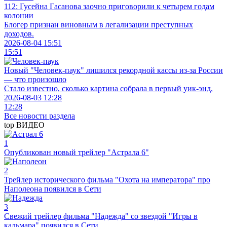
112: Гусейна Гасанова заочно приговорили к четырем годам
колонии
Блогер признан виновным в легализации преступных
доходов.
2026-08-04 15:51
15:51
Новый "Человек-паук" лишился рекордной кассы из-за России
— что произошло
Стало известно, сколько картина собрала в первый уик-энд.
2026-08-03 12:28
12:28
Все новости раздела
top
ВИДЕО
1
Опубликован новый трейлер "Астрала 6"
2
Трейлер исторического фильма "Охота на императора" про
Наполеона появился в Сети
3
Свежий трейлер фильма "Надежда" со звездой "Игры в
кальмара" появился в Сети