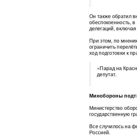
России: хакеры заявили о
раскрытии источника
координат для ударов ВСУ
Он также обратил в
обеспокоенность, 
делегаций, включая
Концерт Димы Билана в
Москве обернулся
скандалом: певцу пришлось
При этом, по мнен
объясняться перед
ограничить перелёт
зрителями
ВИДЕО
ход подготовки к пр
С баллистикой для Украины:
«Парад на Красн
в РФ прибыло
депутат.
подразделение ракетчиков
КНДР
Минобороны подтв
Опубликовано откровенное
письмо Дианы Шурыгиной из
СИЗО
Министерство обор
государственную гр
Bloomberg: в
киберкомандовании США за
Все случилось на 
месяц пять человек
Россией.
покончили с жизнью