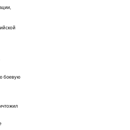
ации,
сийской
е
ую боевую
ничтожил
е