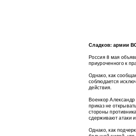
его в кресло министра
обороны
«Генералы новой волны»:
кто пришел на ключевые
посты в МО и почему их
выбрал Путин
Сладков: армии В
Драка члена сборной РФ по
Россия 8 мая объяв
вольной борьбе с
охранниками попала на
приуроченного к п
видео
ВИДЕО
Однако, как сообща
соблюдается исклю
Клава Кока и Дима
Масленников сыграли
действия.
тайную свадьбу
ФОТО
Военкор Александр 
приказ не открывать
«Первый сценарий уже
стороны противника
запущен»: в России назвали
три варианта, после которых
сдерживают атаки и
Киеву будет не до терактов
Однако, как подчер
большей силой, что