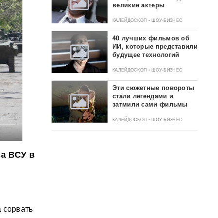
великие актеры
КАЛЕЙДОСКОП • ШОУ-БИЗНЕС
40 лучших фильмов об
ИИ, которые представили
будущее технологий
КАЛЕЙДОСКОП • ШОУ-БИЗНЕС
Эти сюжетные повороты
стали легендами и
затмили сами фильмы
КАЛЕЙДОСКОП • ШОУ-БИЗНЕС
а ВСУ в
 сорвать