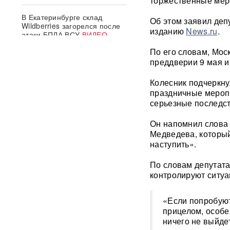
торжественные мер
В Екатеринбурге склад
Об этом заявил деп
Wildberries загорелся после
изданию
News.ru
.
атаки БПЛА ВСУ
ВИДЕО
По его словам, Мос
Премьер Литвы осадил
преддверии 9 мая и
министра обороны после
заявлений об угрозе со
Колесник подчеркну
стороны России
праздничные меропр
серьезные последст
Польша сделала шаг к
прямому конфликту?
Он напомнил слова 
Сикорский предложил
Медведева, который
сбивать ракеты РФ над
наступить».
Украиной — Москва ответила
По словам депутата
СК возбудил уголовное дело
контролируют ситуа
против журналистки
Катерины Гордеевой*: ее
могут объявить в
«Если попробуют
международный розыск
прицелом, особен
ничего не выйде
След НАТО в атаках по