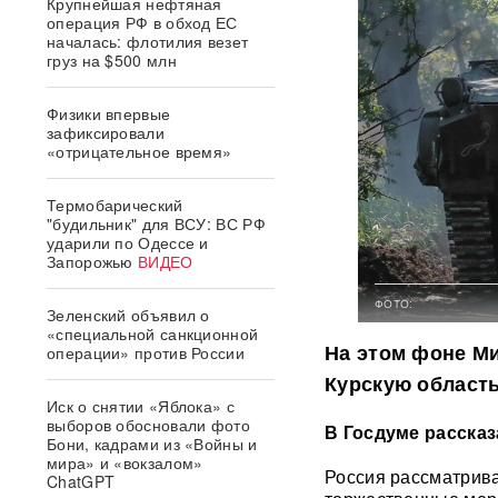
Крупнейшая нефтяная
операция РФ в обход ЕС
началась: флотилия везет
груз на $500 млн
Физики впервые
зафиксировали
«отрицательное время»
Термобарический
"будильник" для ВСУ: ВС РФ
ударили по Одессе и
Запорожью
ВИДЕО
ФОТО:
Зеленский объявил о
«специальной санкционной
На этом фоне М
операции» против России
Курскую область
Иск о снятии «Яблока» с
выборов обосновали фото
В Госдуме рассказ
Бони, кадрами из «Войны и
мира» и «вокзалом»
Россия рассматрива
ChatGPT