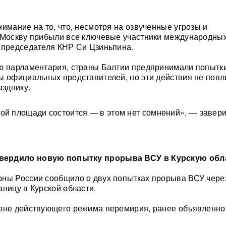
нимание на то, что, несмотря на озвученные угрозы и
в Москву прибыли все ключевые участники международны
 председателя КНР Си Цзиньпина.
ию парламентария, страны Балтии предпринимали попытк
ы официальных представителей, но эти действия не повл
азднику.
ой площади состоится — в этом нет сомнений», — завер
ердило новую попытку прорыва ВСУ в Курскую обл
оны России сообщило о двух попытках прорыва ВСУ чере
аницу в Курской области.
фоне действующего режима перемирия, ранее объявленно