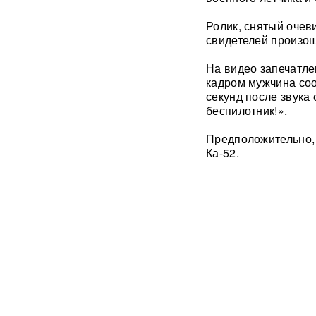
BadComedian объяснил,
почему на премьере
Ролик, снятый очев
«Колобка» оказались пустые
свидетелей произош
кинозалы
На видео запечатле
Трамп запретил "родильный
кадром мужчина соо
туризм" в США
секунд после звука
беспилотник!».
В Таиланде 7 человек
погибли в результате
Предположительно,
стрельбы в школе
ВИДЕО
Ка-52.
310 баллов ЕГЭ — и без
бюджета: почему отличники
не смогли поступить в
топовые вузы
Раскрыта схема массовой
атаки БПЛА ВСУ на Россию
Федоров дал Зеленскому 12
дней, чтобы добром вернуть