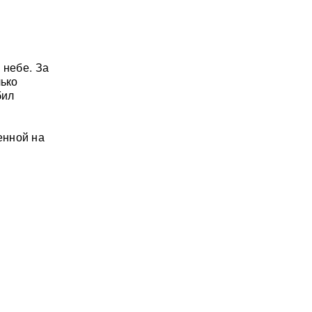
 небе. За
лько
бил
енной на