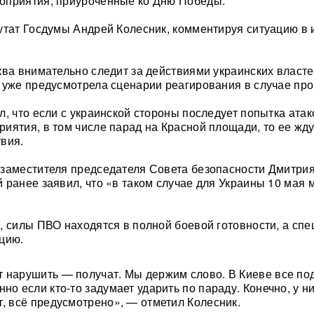
оприятия, приуроченные ко Дню Победы.
утат Госдумы Андрей Колесник, комментируя ситуацию в
ква внимательно следит за действиями украинских власте
 уже предусмотрела сценарии реагирования в случае про
л, что если с украинской стороны последует попытка атак
иятия, в том числе парад на Красной площади, то ее жду
вия.
заместителя председателя Совета безопасности Дмитри
 ранее заявил, что «в таком случае для Украины 10 мая 
, силы ПВО находятся в полной боевой готовности, а сп
цию.
 нарушить — получат. Мы держим слово. В Киеве все по
но если кто-то задумает ударить по параду. Конечно, у н
т, всё предусмотрено», — отметил Колесник.