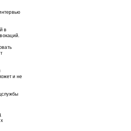
 интервью
й в
вокаций.
овать
т
я
может и не
ецслужбы
д
их