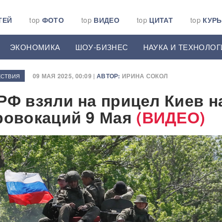
ТЕЙ
top
ФОТО
top
ВИДЕО
top
ЦИТАТ
top
КУР
ЭКОНОМИКА
ШОУ-БИЗНЕС
НАУКА И ТЕХНОЛОГ
09 МАЯ 2025, 00:09 |
АВТОР:
ИРИНА СОКОЛ
СТВИЯ
РФ взяли на прицел Киев н
ровокаций 9 Мая
(ВИДЕО)