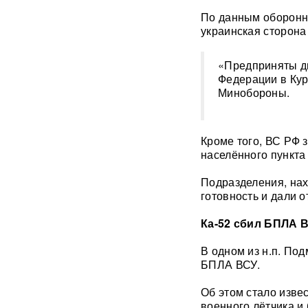
По данным оборонно
украинская сторона
"Яблоку" грозит снятие с
выборов в Госдуму: "Родина"
обратилась в Верховный суд
«Предприняты дв
РФ
Федерации в Кур
Минобороны.
В "Москве-Сити" задержаны
сотрудники мошеннических
криптообменников
Кроме того, ВС РФ 
населённого пункта
Подкоп под Европу: в Литве
обнаружили уже 12
подземных тоннелей из
Подразделения, на
Беларуси
готовность и дали о
Ка-52 сбил БПЛА 
Единственный в России
завод тест-полосок для
диабетиков остановился
В одном из н.п. По
после уголовных дел против
БПЛА ВСУ.
руководства
Об этом стало изве
«Это не провал»:
военного лётчика и