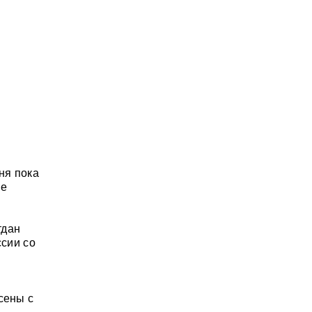
ня пока
ые
тдан
ссии со
сены с