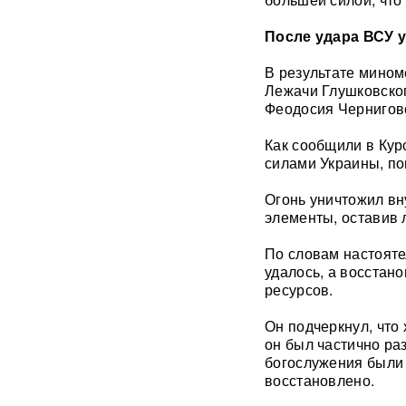
«У Путина лопнуло
терпение»: Россия взяла под
контроль Черное море
После удара ВСУ 
В результате мином
«93 метра под землей»:
Лежачи Глушковског
Зеленского спрятали в
бункер после мощного удара
Феодосия Черниговс
по Киеву
Как сообщили в Ку
силами Украины, по
"Мешали жить проблемы":
друг Усольцевых получил от
них загадочное послание
Огонь уничтожил вн
элементы, оставив 
«Работа не прекращается ни
По словам настояте
на минуту»: Sky News
удалось, а восстан
показал подземный завод
дронов на Украине, где
ресурсов.
выпускают 200 БПЛА в сутки
Он подчеркнул, что
он был частично ра
Масштабный сбой интернета
произошел по всей России:
богослужения были 
перестали открываться
восстановлено.
сайты и приложения