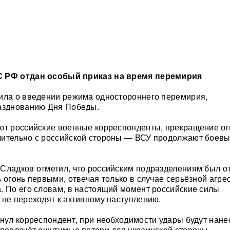
С РФ отдан особый приказ на время перемирия
ила о введении режима одностороннего перемирия,
разднованию Дня Победы.
ют российские военные корреспонденты, прекращение ог
чительно с российской стороны — ВСУ продолжают боев
Сладков отметил, что российским подразделениям был о
 огонь первыми, отвечая только в случае серьёзной агре
. По его словам, в настоящий момент российские силы
 не переходят к активному наступлению.
кнул корреспондент, при необходимости удары будут нане
 повлечёт ощутимые потери для украинской стороны.