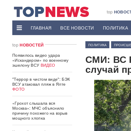
top
НОВОС
ГЛАВНАЯ
ВСЕ НОВОСТИ
ПОЛИТИКА
top
НОВОСТЕЙ
ПОЛИТИКА
ПРОИСШЕ
Появилось видео удара
СМИ: ВС 
«Искандером» по военному
эшелону ВСУ
ВИДЕО
случай п
"Террор в чистом виде": БЭК
ВСУ атаковал пляж в Ялте
ФОТО
«Грохот слышала вся
Москва»: МЧС объяснило
причину похожего на взрыв
мощного хлопка