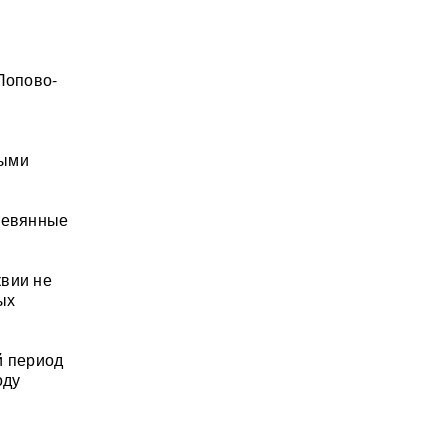
Попово-
ными
еревянные
квии не
ых
й период
оду