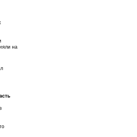
х
и
ияли на
ил
асть
з
го