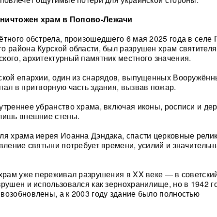
уничтожен храм в Попово-Лежачи
ётного обстрела, произошедшего 6 мая 2025 года в селе 
о района Курской области, был разрушен храм святителя
кого, архитектурный памятник местного значения.
рской епархии, один из снарядов, выпущенных Вооружён
пал в притворную часть здания, вызвав пожар.
утреннее убранство храма, включая иконы, росписи и д
лишь внешние стены.
ля храма иерея Иоанна Дэндака, спасти церковные рели
овление святыни потребует времени, усилий и значительн
 храм уже переживал разрушения в XX веке — в советски
зрушен и использовался как зернохранилище, но в 1942 г
возобновлены, а к 2003 году здание было полностью