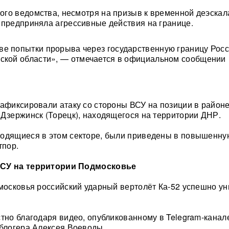
го ведомства, несмотря на призыв к временной деэскал
 предприняла агрессивные действия на границе.
е попытки прорыва через государственную границу Рос
ской области», — отмечается в официальном сообщении
зафиксировали атаку со стороны ВСУ на позиции в район
 Дзержинск (Торецк), находящегося на территории ДНР.
ходящиеся в этом секторе, были приведены в повышенн
тпор.
ВСУ на территории Подмосковье
дмосковья российский ударный вертолёт Ка-52 успешно у
стно благодаря видео, опубликованному в Telegram-канал
 блогера Алексея Воеводы.