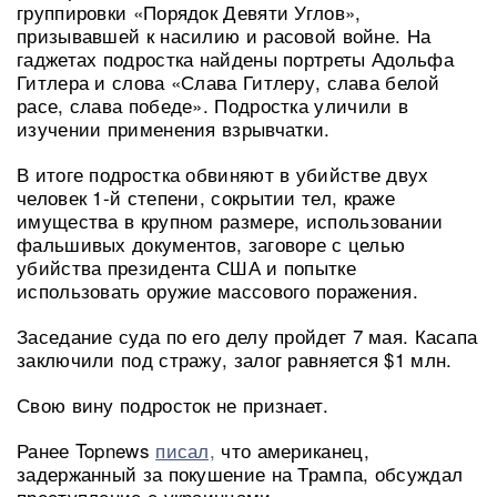
группировки «Порядок Девяти Углов»,
призывавшей к насилию и расовой войне. На
гаджетах подростка найдены портреты Адольфа
Гитлера и слова «Слава Гитлеру, слава белой
расе, слава победе». Подростка уличили в
изучении применения взрывчатки.
В итоге подростка обвиняют в убийстве двух
человек 1-й степени, сокрытии тел, краже
имущества в крупном размере, использовании
фальшивых документов, заговоре с целью
убийства президента США и попытке
использовать оружие массового поражения.
Заседание суда по его делу пройдет 7 мая. Касапа
заключили под стражу, залог равняется $1 млн.
Свою вину подросток не признает.
Ранее Topnews
писал,
что американец,
задержанный за покушение на Трампа, обсуждал
преступление с украинцами.