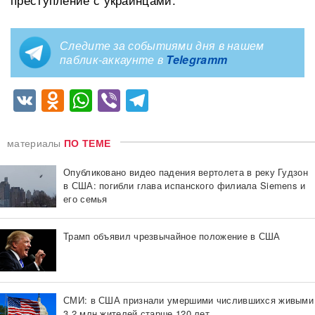
Следите за событиями дня в нашем
паблик-аккаунте в
Telegramm
VK
Odnoklassniki
WhatsApp
Viber
Telegram
материалы
ПО ТЕМЕ
Опубликовано видео падения вертолета в реку Гудзон
в США: погибли глава испанского филиала Siemens и
его семья
Трамп объявил чрезвычайное положение в США
СМИ: в США признали умершими числившихся живыми
3,2 млн жителей старше 120 лет