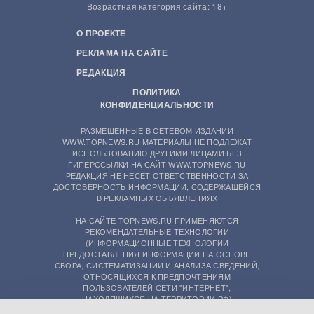
Возрастная категория сайта: 18+
О ПРОЕКТЕ
РЕКЛАМА НА САЙТЕ
РЕДАКЦИЯ
ПОЛИТИКА
КОНФИДЕНЦИАЛЬНОСТИ
РАЗМЕЩЕННЫЕ В СЕТЕВОМ ИЗДАНИИ
WWW.TOPNEWS.RU МАТЕРИАЛЫ НЕ ПОДЛЕЖАТ
ИСПОЛЬЗОВАНИЮ ДРУГИМИ ЛИЦАМИ БЕЗ
ГИПЕРССЫЛКИ НА САЙТ WWW.TOPNEWS.RU
РЕДАКЦИЯ НЕ НЕСЕТ ОТВЕТСТВЕННОСТИ ЗА
ДОСТОВЕРНОСТЬ ИНФОРМАЦИИ, СОДЕРЖАЩЕЙСЯ
В РЕКЛАМНЫХ ОБЪЯВЛЕНИЯХ
НА САЙТЕ TOPNEWS.RU ПРИМЕНЯЮТСЯ
РЕКОМЕНДАТЕЛЬНЫЕ ТЕХНОЛОГИИ
(ИНФОРМАЦИОННЫЕ ТЕХНОЛОГИИ
ПРЕДОСТАВЛЕНИЯ ИНФОРМАЦИИ НА ОСНОВЕ
СБОРА, СИСТЕМАТИЗАЦИИ И АНАЛИЗА СВЕДЕНИЙ,
ОТНОСЯЩИХСЯ К ПРЕДПОЧТЕНИЯМ
ПОЛЬЗОВАТЕЛЕЙ СЕТИ "ИНТЕРНЕТ",
НАХОДЯЩИХСЯ НА ТЕРРИТОРИИ РФ)