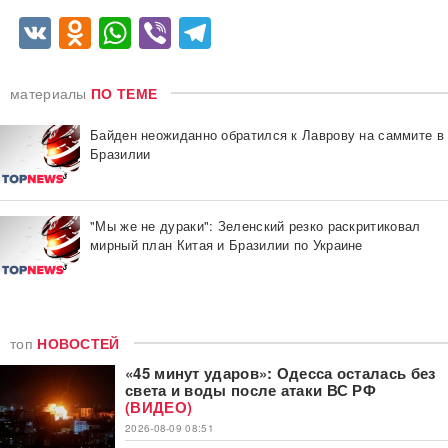
VK
Odnoklassniki
WhatsApp
Viber
Telegram
материалы
ПО ТЕМЕ
Байден неожиданно обратился к Лаврову на саммите в
Бразилии
"Мы же не дураки": Зеленский резко раскритиковал
мирный план Китая и Бразилии по Украине
топ
НОВОСТЕЙ
«45 минут ударов»: Одесса осталась без
света и воды после атаки ВС РФ
(ВИДЕО)
2026-08-09 08:51