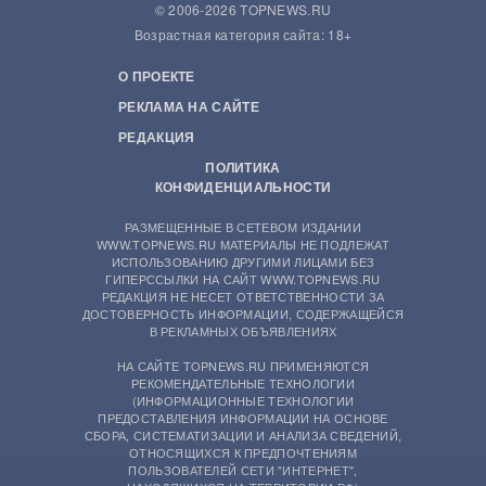
© 2006-2026 TOPNEWS.RU
Возрастная категория сайта: 18+
О ПРОЕКТЕ
РЕКЛАМА НА САЙТЕ
РЕДАКЦИЯ
ПОЛИТИКА
КОНФИДЕНЦИАЛЬНОСТИ
РАЗМЕЩЕННЫЕ В СЕТЕВОМ ИЗДАНИИ
WWW.TOPNEWS.RU МАТЕРИАЛЫ НЕ ПОДЛЕЖАТ
ИСПОЛЬЗОВАНИЮ ДРУГИМИ ЛИЦАМИ БЕЗ
ГИПЕРССЫЛКИ НА САЙТ WWW.TOPNEWS.RU
РЕДАКЦИЯ НЕ НЕСЕТ ОТВЕТСТВЕННОСТИ ЗА
ДОСТОВЕРНОСТЬ ИНФОРМАЦИИ, СОДЕРЖАЩЕЙСЯ
В РЕКЛАМНЫХ ОБЪЯВЛЕНИЯХ
НА САЙТЕ TOPNEWS.RU ПРИМЕНЯЮТСЯ
РЕКОМЕНДАТЕЛЬНЫЕ ТЕХНОЛОГИИ
(ИНФОРМАЦИОННЫЕ ТЕХНОЛОГИИ
ПРЕДОСТАВЛЕНИЯ ИНФОРМАЦИИ НА ОСНОВЕ
СБОРА, СИСТЕМАТИЗАЦИИ И АНАЛИЗА СВЕДЕНИЙ,
ОТНОСЯЩИХСЯ К ПРЕДПОЧТЕНИЯМ
ПОЛЬЗОВАТЕЛЕЙ СЕТИ "ИНТЕРНЕТ",