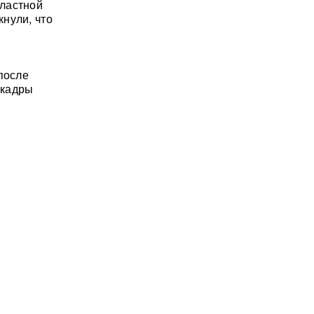
бластной
нули, что
после
 кадры