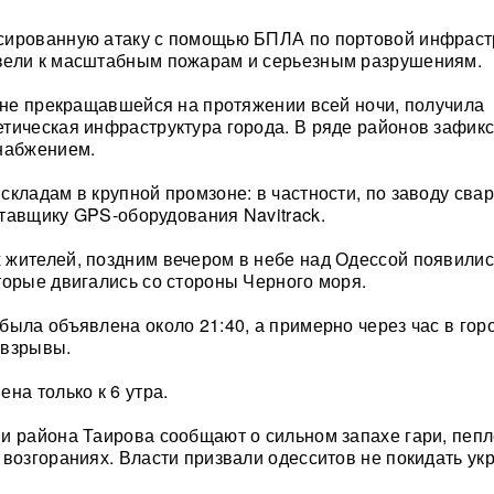
сированную атаку с помощью БПЛА по портовой инфраст
вели к масштабным пожарам и серьезным разрушениям.
, не прекращавшейся на протяжении всей ночи, получила
тическая инфраструктура города. В ряде районов зафик
набжением.
складам в крупной промзоне: в частности, по заводу сва
тавщику GPS-оборудования Navitrack.
жителей, поздним вечером в небе над Одессой появилис
торые двигались со стороны Черного моря.
была объявлена около 21:40, а примерно через час в гор
 взрывы.
на только к 6 утра.
и района Таирова сообщают о сильном запахе гари, пепл
 возгораниях. Власти призвали одесситов не покидать ук