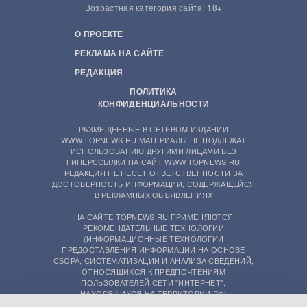
Возрастная категория сайта: 18+
О ПРОЕКТЕ
РЕКЛАМА НА САЙТЕ
РЕДАКЦИЯ
ПОЛИТИКА
КОНФИДЕНЦИАЛЬНОСТИ
РАЗМЕЩЕННЫЕ В СЕТЕВОМ ИЗДАНИИ
WWW.TOPNEWS.RU МАТЕРИАЛЫ НЕ ПОДЛЕЖАТ
ИСПОЛЬЗОВАНИЮ ДРУГИМИ ЛИЦАМИ БЕЗ
ГИПЕРССЫЛКИ НА САЙТ WWW.TOPNEWS.RU
РЕДАКЦИЯ НЕ НЕСЕТ ОТВЕТСТВЕННОСТИ ЗА
ДОСТОВЕРНОСТЬ ИНФОРМАЦИИ, СОДЕРЖАЩЕЙСЯ
В РЕКЛАМНЫХ ОБЪЯВЛЕНИЯХ
НА САЙТЕ TOPNEWS.RU ПРИМЕНЯЮТСЯ
РЕКОМЕНДАТЕЛЬНЫЕ ТЕХНОЛОГИИ
(ИНФОРМАЦИОННЫЕ ТЕХНОЛОГИИ
ПРЕДОСТАВЛЕНИЯ ИНФОРМАЦИИ НА ОСНОВЕ
СБОРА, СИСТЕМАТИЗАЦИИ И АНАЛИЗА СВЕДЕНИЙ,
ОТНОСЯЩИХСЯ К ПРЕДПОЧТЕНИЯМ
ПОЛЬЗОВАТЕЛЕЙ СЕТИ "ИНТЕРНЕТ",
НАХОДЯЩИХСЯ НА ТЕРРИТОРИИ РФ)