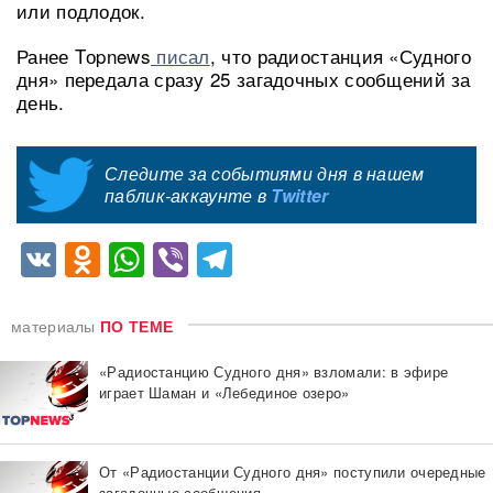
или подлодок.
Ранее Tоpnews
писал
, что радиостанция «Судного
дня» передала сразу 25 загадочных сообщений за
день.
Следите за событиями дня в нашем
паблик-аккаунте в
Twitter
VK
Odnoklassniki
WhatsApp
Viber
Telegram
материалы
ПО ТЕМЕ
«Радиостанцию Судного дня» взломали: в эфире
играет Шаман и «Лебединое озеро»
От «Радиостанции Судного дня» поступили очередные
загадочные сообщения