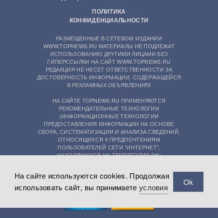
ПОЛИТИКА
КОНФИДЕНЦИАЛЬНОСТИ
РАЗМЕЩЕННЫЕ В СЕТЕВОМ ИЗДАНИИ
WWW.TOPNEWS.RU МАТЕРИАЛЫ НЕ ПОДЛЕЖАТ
ИСПОЛЬЗОВАНИЮ ДРУГИМИ ЛИЦАМИ БЕЗ
ГИПЕРССЫЛКИ НА САЙТ WWW.TOPNEWS.RU
РЕДАКЦИЯ НЕ НЕСЕТ ОТВЕТСТВЕННОСТИ ЗА
ДОСТОВЕРНОСТЬ ИНФОРМАЦИИ, СОДЕРЖАЩЕЙСЯ
В РЕКЛАМНЫХ ОБЪЯВЛЕНИЯХ
НА САЙТЕ TOPNEWS.RU ПРИМЕНЯЮТСЯ
РЕКОМЕНДАТЕЛЬНЫЕ ТЕХНОЛОГИИ
(ИНФОРМАЦИОННЫЕ ТЕХНОЛОГИИ
ПРЕДОСТАВЛЕНИЯ ИНФОРМАЦИИ НА ОСНОВЕ
СБОРА, СИСТЕМАТИЗАЦИИ И АНАЛИЗА СВЕДЕНИЙ,
ОТНОСЯЩИХСЯ К ПРЕДПОЧТЕНИЯМ
ПОЛЬЗОВАТЕЛЕЙ СЕТИ "ИНТЕРНЕТ",
НАХОДЯЩИХСЯ НА ТЕРРИТОРИИ РФ)
На сайте используются cookies. Продолжая
Ok
использовать сайт, вы принимаете
условия