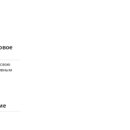
овое
 свою
ловным
ие