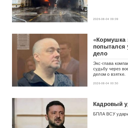
слова депутата Госдумы
вызвали громкий скандал
2026-08-04 09:09
Зеленский согласовал новые
операции против России
«Кормушка 
С-400 за день сбили 10
МиГ-29 ВСУ: в ВКС РФ
попытался 
раскрыли детали
дело
триумфальных стрельб
Экс-глава компа
"Герани" ударили по судам
судьбу через во
ВСУ в Черном море: семь
делом о взятке.
сухогрузов поражены
ВИДЕО
2026-08-04 00:50
На Севморпути собирают
десятки танкеров:
начинается крупнейшая
Кадровый у
операция в обход ЕС
БПЛА ВСУ ударил
Дроны облетели Крым:
эксперт назвал возможный