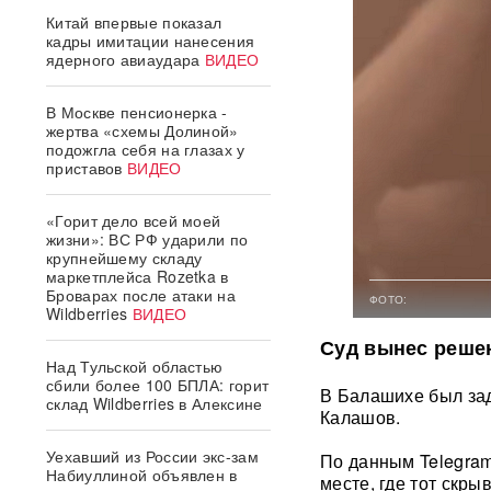
Китай впервые показал
кадры имитации нанесения
ядерного авиаудара
ВИДЕО
В Москве пенсионерка -
жертва «схемы Долиной»
подожгла себя на глазах у
приставов
ВИДЕО
«Горит дело всей моей
жизни»: ВС РФ ударили по
крупнейшему складу
маркетплейса Rozetka в
Броварах после атаки на
ФОТО:
Wildberries
ВИДЕО
Суд вынес реше
Над Тульской областью
сбили более 100 БПЛА: горит
В Балашихе был за
склад Wildberries в Алексине
Калашов.
Уехавший из России экс-зам
По данным Telegra
Набиуллиной объявлен в
месте, где тот скры