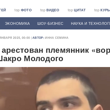
ТЕЙ
top
ФОТО
top
ВИДЕО
top
ЦИТАТ
top
КУР
ЭКОНОМИКА
ШОУ-БИЗНЕС
НАУКА И ТЕХНОЛОГ
ЯНВАРЯ 2025, 00:00 |
АВТОР:
ИННА СЕМИНА
 арестован племянник «вор
Шакро Молодого