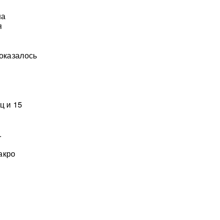
на
я
оказалось
ц и 15
.
акро
в