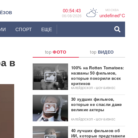
00:54:44
МОСКВА
C
ЬЁЗОВ
undefined°C
06/08/2026
ИИ
СПОРТ
ЕЩЕ
top
ФОТО
top
ВИДЕО
а в
100% на Rotten Tomatoes:
названы 50 фильмов,
которые покорили всех
критиков
КАЛЕЙДОСКОП • ШОУ-БИЗНЕС
30 худших фильмов,
которые не спасли даже
великие актеры
КАЛЕЙДОСКОП • ШОУ-БИЗНЕС
40 лучших фильмов об
ИИ, которые представили