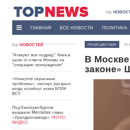
top
НОВОС
ГЛАВНАЯ
ВСЕ НОВОСТИ
ПОЛИТИКА
top
НОВОСТЕЙ
15 
ПРОИСШЕСТВИЯ
"Атакуют все подряд": Киев в
В Москве
шоке от ответа Москвы на
"операцию принуждения"
законе» 
«Начнутся серьезные
проблемы»: эксперт раскрыл,
когда ослабнут атаки БПЛА
ВСУ
Под Екатеринбургом
взорвали Mercedes главы
«Уралдронзавода»
(ФОТО,
ВИДЕО)