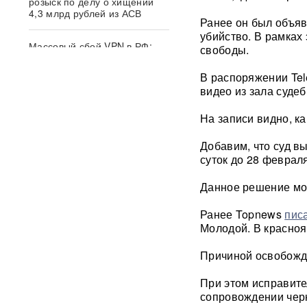
розыск по делу о хищении
4,3 млрд рублей из АСВ
Ранее он был объяв
убийство. В рамках
Массовый сбой VPN в РФ:
свободы.
более 20 сервисов
испытывают проблемы —
В распоряжении Tel
названы причины
видео из зала суде
Пожары и утечка аммиака:
На записи видно, к
ВС РФ нанесли
массированный удар по
Добавим, что суд в
Киеву
ВИДЕО
суток до 28 февраля
После атаки ВСУ в
Данное решение мо
Домодедово ликвидируют
разлив химикатов
Ранее Topnews
пис
Молодой. В красноя
«Убить нормальную
экономику — значит убить
Причиной освобожд
страну»: Собянин выступил
против перевода России на
При этом исправите
военные рельсы
сопровождении черн