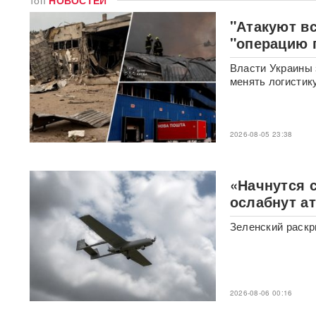
топ
НОВОСТЕЙ
"Атакуют вс
После атаки на Wildberries
"операцию 
ритейлеры меняют правила
доставки: что будет с ценами
Власти Украины 
менять логистик
«Он может говорить и с
Путиным, и с Зеленским»:
названа новая неожиданная
фигура для переговоров по
2026-08-05 23:38
Украине
У гольф-клуба Трампа
«Начнутся 
задержали мужчину с
оружием и записями о Белом
ослабнут а
доме
Зеленский раскр
«Глупость и
безответственность»:
генералитет РФ
раскритиковали после
взрыва в московском
2026-08-06 00:16
ресторане