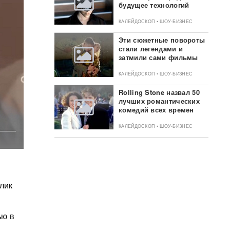
будущее технологий
КАЛЕЙДОСКОП • ШОУ-БИЗНЕС
Эти сюжетные повороты
стали легендами и
затмили сами фильмы
КАЛЕЙДОСКОП • ШОУ-БИЗНЕС
Rolling Stone назвал 50
лучших романтических
комедий всех времен
КАЛЕЙДОСКОП • ШОУ-БИЗНЕС
лик
ью в