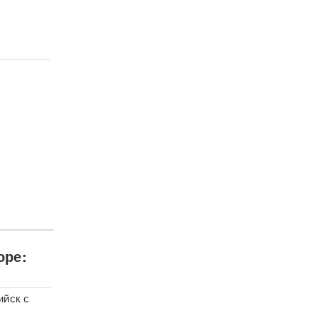
оре:
ийск с