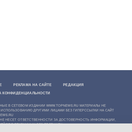
Е
РЕКЛАМА НА САЙТЕ
РЕДАКЦИЯ
А КОНФИДЕНЦИАЛЬНОСТИ
НЫЕ В СЕТЕВОМ ИЗДАНИИ WWW.TOPNEWS.RU МАТЕРИАЛЫ НЕ
 ИСПОЛЬЗОВАНИЮ ДРУГИМИ ЛИЦАМИ БЕЗ ГИПЕРССЫЛКИ НА САЙТ
EWS.RU
 НЕ НЕСЕТ ОТВЕТСТВЕННОСТИ ЗА ДОСТОВЕРНОСТЬ ИНФОРМАЦИИ,
ЕЙСЯ В РЕКЛАМНЫХ ОБЪЯВЛЕНИЯХ