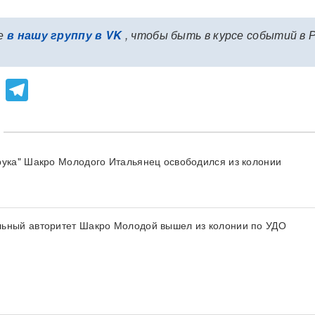
е
в нашу группу в VK
, чтобы быть в курсе событий в 
lassniki
atsApp
Viber
Telegram
рука" Шакро Молодого Итальянец освободился из колонии
ьный авторитет Шакро Молодой вышел из колонии по УДО