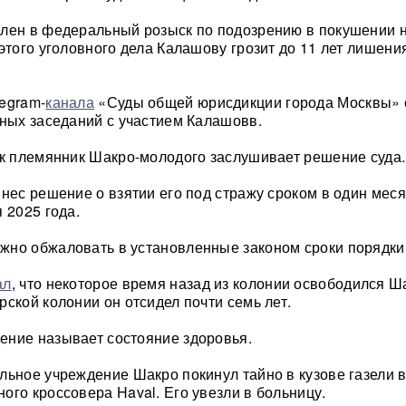
лен в федеральный розыск по подозрению в покушении 
 этого уголовного дела Калашову грозит до 11 лет лишени
egram-
канала
«
Суды общей юрисдикции города Москвы» 
бных заседаний с участием Калашовв.
ак племянник Шакро-молодого заслушивает решение суда.
ынес решение о взятии его под стражу сроком в один меся
 2025 года.
жно обжаловать в установленные законом сроки порядки
ал
, что некоторое время назад из колонии освободился Ш
рской колонии он отсидел почти семь лет.
ение называет состояние здоровья.
льное учреждение Шакро покинул тайно в кузове газели 
ого кроссовера Haval. Его увезли в больницу.