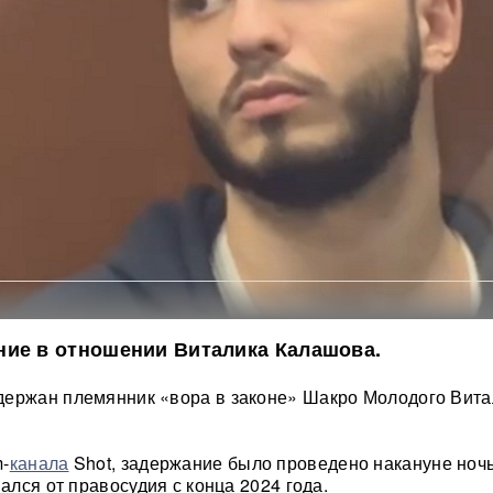
ние в отношении Виталика Калашова.
держан племянник «вора в законе» Шакро Молодого Вита
m-
канала
Shot, задержание было проведено накануне ноч
вался от правосудия с конца 2024 года.