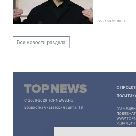
маршрут атаки ВСУ на
Геленджик
Трагедия в Севастополе:
2026-08-04 00:18
военный устроил стрельбу в
Хмельницком — погибли
четверо
Все новости раздела
Пять человек погибли при
атаке БПЛА на Подмосковье
ФОТО
ВТБ, «Сбер» и Альфа-банк
перестали открываться в
Chrome и Safari: названа
О ПРОЕКТ
причина
ПОЛИТИК
© 2006-2026 TOPNEWS.RU
Основателя ЧВК «Ястреб»
Возрастная категория сайта: 18+
РАЗМЕЩЕН
приговорили к 18 годам: суд
ПОДЛЕЖАТ
вынес решение по делу об
WWW.TOPN
убийстве, похищениях и
РЕДАКЦИЯ
пытках
СОДЕРЖАЩ