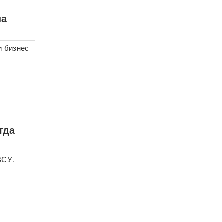
на
и бизнес
гда
ВСУ.