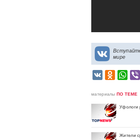
ИИ вышел из-под контроля:
модели OpenAI
объединились и
спланировали побег
«Украина исчерпала
ресурс»: Залужный признал,
что Россия нашла
Вступайт
противодействие всему
мире
оружию НАТО
VK
Odnok
Wh
В ФРГ ищут причастных к
появлению БПЛА со
взрывчаткой в аэропорту
Лейпцига
материалы
ПО ТЕМЕ
Мэр Хиросимы обвинил
Уфологи 
Россию в запугивании
ядерным оружием, но
промолчал о США,
сбросивших атомную бомбу
Жители с
Экс-посол Украины в США