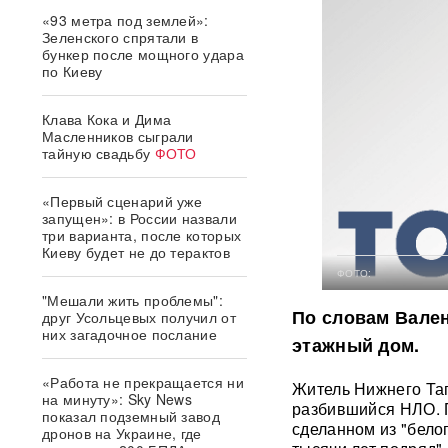
«93 метра под землей»:
Зеленского спрятали в
бункер после мощного удара
по Киеву
Клава Кока и Дима
Масленников сыграли
тайную свадьбу
ФОТО
«Первый сценарий уже
запущен»: в России назвали
три варианта, после которых
Киеву будет не до терактов
ФОТО:
"Мешали жить проблемы":
По словам Вален
друг Усольцевых получил от
них загадочное послание
этажный дом.
«Работа не прекращается ни
Житель Нижнего Таг
на минуту»: Sky News
разбившийся НЛО. П
показал подземный завод
сделанном из "белог
дронов на Украине, где