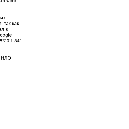
ставляет
ных
, так как
ал в
oogle
8°20'1.84"
е НЛО