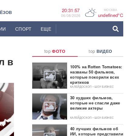
20:31:58
МОСКВА
C
ЬЁЗОВ
undefined°C
06/08/2026
ИИ
СПОРТ
ЕЩЕ
top
ФОТО
top
ВИДЕО
л в
100% на Rotten Tomatoes:
названы 50 фильмов,
которые покорили всех
критиков
КАЛЕЙДОСКОП • ШОУ-БИЗНЕС
30 худших фильмов,
которые не спасли даже
великие актеры
КАЛЕЙДОСКОП • ШОУ-БИЗНЕС
40 лучших фильмов об
ИИ, которые представили