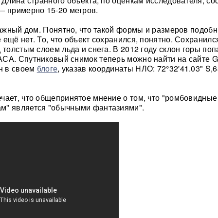
. Длина странного объекта, по оценкам исследователя, со
— примерно 15-20 метров.
этажный дом. Понятно, что такой формы и размеров подоб
ещё нет. То, что объект сохранился, понятно. Сохранился
 толстым слоем льда и снега. В 2012 году склон горы поп
СА. Спутниковый снимок теперь можно найти на сайте G
он в своем
блоге
, указав координаты НЛО: 72°32'41.03" S,6
чает, что общепринятое мнение о том, что "ромбовидны
м" является "обычными фантазиями".