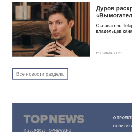
сбили более 100 БПЛА: горит
склад Wildberries в Алексине
Дуров раскр
«Вымогател
Уехавший из России экс-зам
Основатель Tele
Набиуллиной объявлен в
розыск по делу о хищении
владельцев кана
4,3 млрд рублей из АСВ
Массовый сбой VPN в РФ:
2026-08-04 21:31
более 20 сервисов
испытывают проблемы —
названы причины
Все новости раздела
Пожары и утечка аммиака:
ВС РФ нанесли
массированный удар по
Киеву
ВИДЕО
После атаки ВСУ в
Домодедово ликвидируют
О ПРОЕКТ
разлив химикатов
ПОЛИТИК
© 2006-2026 TOPNEWS.RU