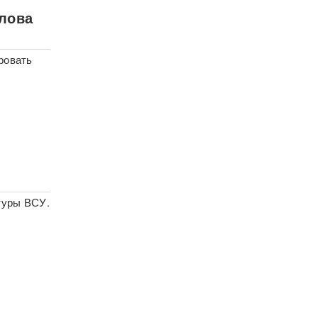
лова
ровать
туры ВСУ.