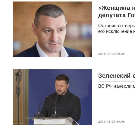
«Женщина н
Под Екатеринбургом
взорвали Mercedes главы
депутата Г
«Уралдронзавода»
(ФОТО,
ВИДЕО)
Останина отверг
его исключение 
Китай впервые показал
кадры имитации нанесения
ядерного авиаудара
ВИДЕО
2026-08-05 09:28
В Москве пенсионерка -
жертва «схемы Долиной»
подожгла себя на глазах у
Зеленский 
приставов
ВИДЕО
ВС РФ нанесли 
«Горит дело всей моей
жизни»: ВС РФ ударили по
крупнейшему складу
маркетплейса Rozetka в
Броварах после атаки на
Wildberries
ВИДЕО
2026-08-05 00:09
Над Тульской областью