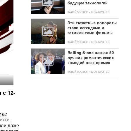
будущее технологий
КАЛЕЙДОСКОП • ШОУ-БИЗНЕС
Эти сюжетные повороты
стали легендами и
затмили сами фильмы
КАЛЕЙДОСКОП • ШОУ-БИЗНЕС
Rolling Stone назвал 50
лучших романтических
комедий всех времен
КАЛЕЙДОСКОП • ШОУ-БИЗНЕС
 с 12-
иде
екте,
 или даже