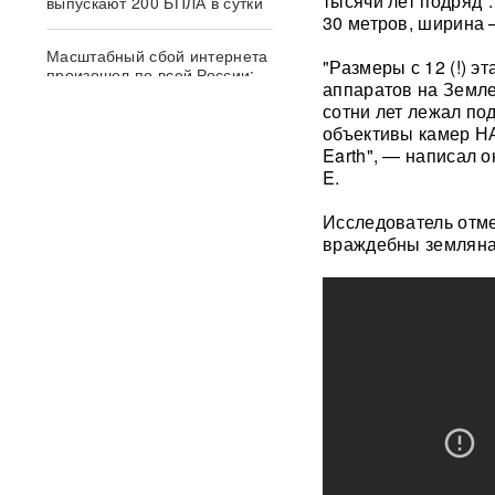
тысячи лет подряд"
выпускают 200 БПЛА в сутки
30 метров, ширина 
Масштабный сбой интернета
"Размеры с 12 (!) 
произошел по всей России:
аппаратов на Земле 
перестали открываться
сотни лет лежал под
сайты и приложения
объективы камер НА
Earth", — написал 
Россия бьет по складам
E.
шоколада и мороженого?
Подоляка объяснил причину
Исследователь отме
таких ударов ВС РФ
враждебны земляна
СМИ: 20-минутный удар ВС
РФ "приговорил систему"
ПВО Украины — Киев
остался без противоракет
ВИДЕО
Драка члена сборной России
по вольной борьбе с
охранниками попала на
видео
ВИДЕО