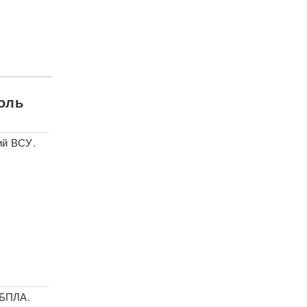
роль
ий ВСУ.
 БПЛА.