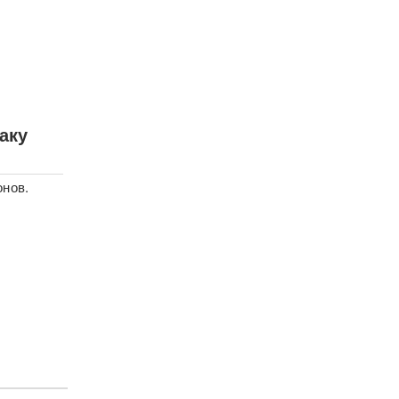
аку
онов.