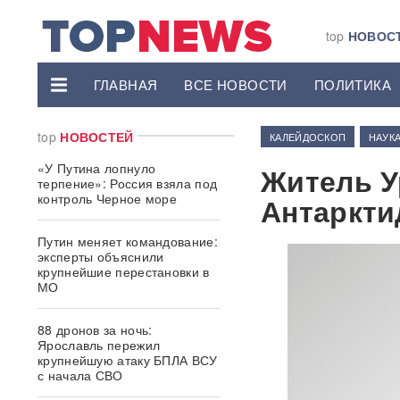
top
НОВОС
ГЛАВНАЯ
ВСЕ НОВОСТИ
ПОЛИТИКА
top
НОВОСТЕЙ
КАЛЕЙДОСКОП
НАУК
«У Путина лопнуло
Житель У
терпение»: Россия взяла под
контроль Черное море
Антаркти
Путин меняет командование:
эксперты объяснили
крупнейшие перестановки в
МО
88 дронов за ночь:
Ярославль пережил
крупнейшую атаку БПЛА ВСУ
с начала СВО