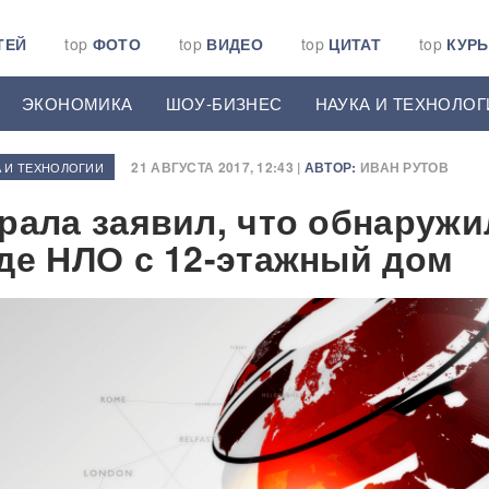
ТЕЙ
top
ФОТО
top
ВИДЕО
top
ЦИТАТ
top
КУР
ЭКОНОМИКА
ШОУ-БИЗНЕС
НАУКА И ТЕХНОЛОГ
21 АВГУСТА 2017, 12:43 |
АВТОР:
ИВАН РУТОВ
А И ТЕХНОЛОГИИ
рала заявил, что обнаружи
де НЛО с 12-этажный дом