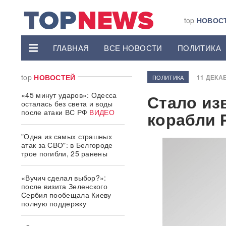
top
НОВОС
ГЛАВНАЯ
ВСЕ НОВОСТИ
ПОЛИТИКА
top
НОВОСТЕЙ
11 ДЕКАБ
ПОЛИТИКА
«45 минут ударов»: Одесса
Стало из
осталась без света и воды
после атаки ВС РФ
ВИДЕО
корабли 
"Одна из самых страшных
атак за СВО": в Белгороде
трое погибли, 25 ранены
«Вучич сделал выбор?»:
после визита Зеленского
Сербия пообещала Киеву
полную поддержку