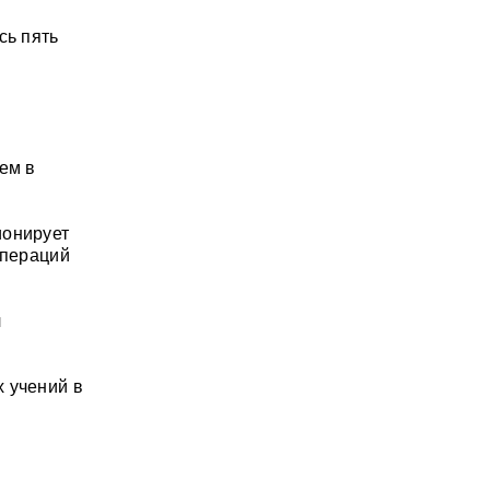
сь пять
ем в
ионирует
операций
л
 учений в