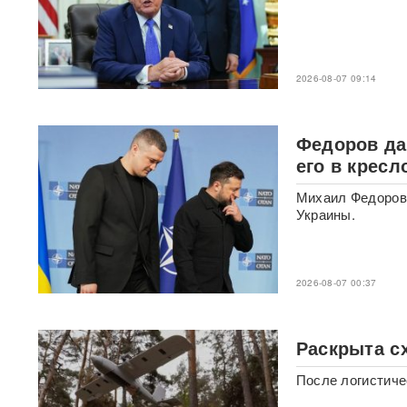
Физики впервые
зафиксировали
«отрицательное время»
2026-08-07 09:14
Термобарический
"будильник" для ВСУ: ВС РФ
ударили по Одессе и
Федоров да
Запорожью
ВИДЕО
его в крес
Михаил Федоров 
Зеленский объявил о
«специальной санкционной
Украины.
операции» против России
Иск о снятии «Яблока» с
2026-08-07 00:37
выборов обосновали фото
Бони, кадрами из «Войны и
мира» и «вокзалом»
ChatGPT
Раскрыта с
В Екатеринбурге склад
После логистиче
Wildberries загорелся после