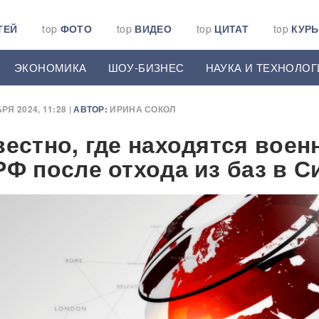
ТЕЙ
top
ФОТО
top
ВИДЕО
top
ЦИТАТ
top
КУР
ЭКОНОМИКА
ШОУ-БИЗНЕС
НАУКА И ТЕХНОЛОГ
РЯ 2024, 11:28 |
АВТОР:
ИРИНА СОКОЛ
вестно, где находятся воен
РФ после отхода из баз в С