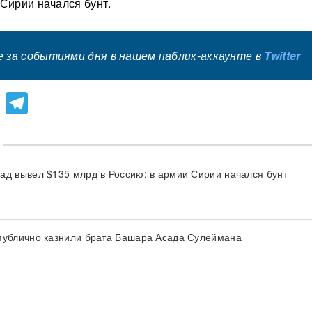
 Сирии начался бунт.
 за событиями дня в нашем паблик-аккаунте в
Twitter
lassniki
atsApp
Viber
Telegram
ад вывел $135 млрд в Россию: в армии Сирии начался бунт
публично казнили брата Башара Асада Сулеймана