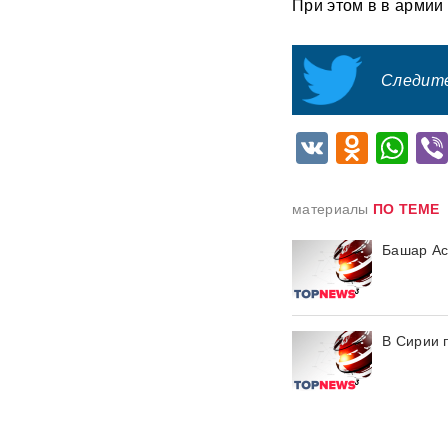
При этом в в армии
При взрыве в Balzi Rossi
погиб зять генерала:
раскрыты новые детали
Следите
теракта в Москве
Порты встали — граница не
VK
Odnok
Wh
справляется: 7,7 тысячи
украинских фур стоят в
очередях
материалы
ПО ТЕМЕ
США заставили Киев
отступить: Украина не будет
Башар Ас
атаковать КТК и иностранные
танкеры
"Фламинго" и топливные
В Сирии 
склады: РФ нанесла мощный
удар по объектам ВСУ
ВИДЕО
В ЕС придумали схему
изъятия замороженных