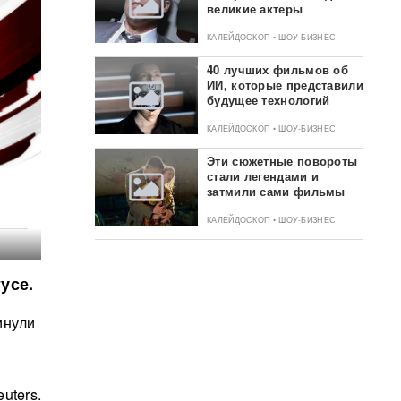
великие актеры
КАЛЕЙДОСКОП • ШОУ-БИЗНЕС
40 лучших фильмов об
ИИ, которые представили
будущее технологий
КАЛЕЙДОСКОП • ШОУ-БИЗНЕС
Эти сюжетные повороты
стали легендами и
затмили сами фильмы
КАЛЕЙДОСКОП • ШОУ-БИЗНЕС
усе.
инули
uters.