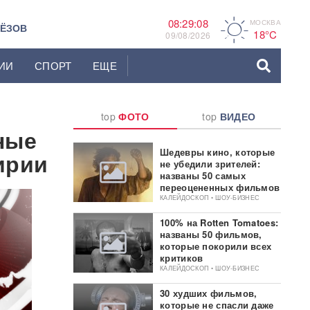
08:29:09
МОСКВА
A
ЬЁЗОВ
18°C
09/08/2026
ИИ
СПОРТ
ЕЩЕ
top
ФОТО
top
ВИДЕО
ные
Шедевры кино, которые
ирии
не убедили зрителей:
названы 50 самых
переоцененных фильмов
КАЛЕЙДОСКОП • ШОУ-БИЗНЕС
100% на Rotten Tomatoes:
названы 50 фильмов,
которые покорили всех
критиков
КАЛЕЙДОСКОП • ШОУ-БИЗНЕС
30 худших фильмов,
которые не спасли даже