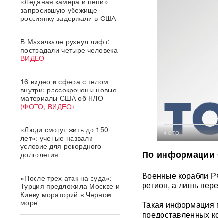
«Ледяная камера и цепи»:
запросившую убежище
россиянку задержали в США
В Махачкале рухнул лифт:
пострадали четыре человека
ВИДЕО
16 видео и сфера с телом
внутри: рассекречены новые
материалы США об НЛО
(ФОТО, ВИДЕО)
«Люди смогут жить до 150
ФОТО:
лет»: ученые назвали
условие для рекордного
По информации С
долголетия
Военные корабли РФ
«После трех атак на суда»:
регион, а лишь пер
Турция предложила Москве и
Киеву мораторий в Черном
море
Такая информация п
предоставленных ко