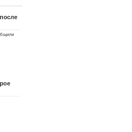
 после
общили
трое