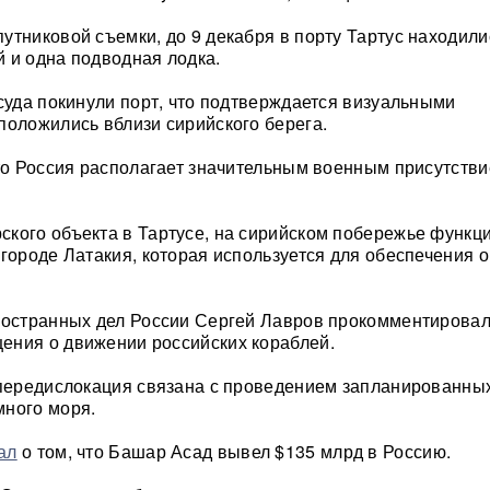
утниковой съемки, до 9 декабря в порту Тартус находили
 и одна подводная лодка.
 суда покинули порт, что подтверждается визуальными
положились вблизи сирийского берега.
что Россия располагает значительным военным присутстви
кого объекта в Тартусе, на сирийском побережье функц
 городе Латакия, которая используется для обеспечения 
ностранных дел России Сергей Лавров прокомментирова
ения о движении российских кораблей.
 передислокация связана с проведением запланированных
много моря.
ал
о том, что Башар Асад вывел $135 млрд в Россию.