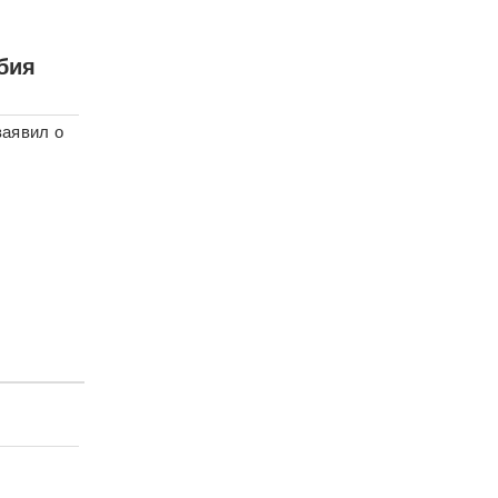
бия
заявил о