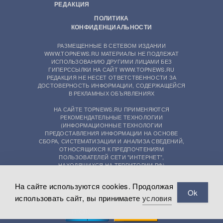
РЕДАКЦИЯ
ПОЛИТИКА
КОНФИДЕНЦИАЛЬНОСТИ
РАЗМЕЩЕННЫЕ В СЕТЕВОМ ИЗДАНИИ
WWW.TOPNEWS.RU МАТЕРИАЛЫ НЕ ПОДЛЕЖАТ
ИСПОЛЬЗОВАНИЮ ДРУГИМИ ЛИЦАМИ БЕЗ
ГИПЕРССЫЛКИ НА САЙТ WWW.TOPNEWS.RU
РЕДАКЦИЯ НЕ НЕСЕТ ОТВЕТСТВЕННОСТИ ЗА
ДОСТОВЕРНОСТЬ ИНФОРМАЦИИ, СОДЕРЖАЩЕЙСЯ
В РЕКЛАМНЫХ ОБЪЯВЛЕНИЯХ
НА САЙТЕ TOPNEWS.RU ПРИМЕНЯЮТСЯ
РЕКОМЕНДАТЕЛЬНЫЕ ТЕХНОЛОГИИ
(ИНФОРМАЦИОННЫЕ ТЕХНОЛОГИИ
ПРЕДОСТАВЛЕНИЯ ИНФОРМАЦИИ НА ОСНОВЕ
СБОРА, СИСТЕМАТИЗАЦИИ И АНАЛИЗА СВЕДЕНИЙ,
ОТНОСЯЩИХСЯ К ПРЕДПОЧТЕНИЯМ
ПОЛЬЗОВАТЕЛЕЙ СЕТИ "ИНТЕРНЕТ",
НАХОДЯЩИХСЯ НА ТЕРРИТОРИИ РФ)
На сайте используются cookies. Продолжая
Ok
использовать сайт, вы принимаете
условия