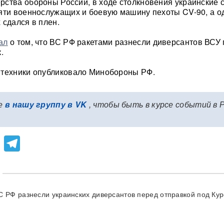
ства обороны России, в ходе столкновения украинские 
яти военнослужащих и боевую машину пехоты CV-90, а о
 сдался в плен.
ал
о том, что ВС РФ ракетами разнесли диверсантов ВСУ
.
 техники опубликовало Минобороны РФ.
е
в нашу группу в VK
, чтобы быть в курсе событий в 
lassniki
atsApp
Viber
Telegram
С РФ разнесли украинских диверсантов перед отправкой под Кур