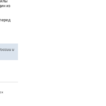
силы
дин из
 перед
России и
ск