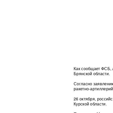
с начала СВО
СМИ: 20-минутный удар ВС
РФ "приговорил систему"
ПВО Украины — Киев
остался без противоракет
ВИДЕО
Путин меняет командование:
эксперты объяснили
крупнейшие перестановки в
МО
Как сообщает ФСБ, 
ИИ вышел из-под контроля:
Брянской области.
модели OpenAI
объединились и
спланировали побег
Согласно заявлени
ракетно-артиллерий
«Украина исчерпала
26 октября, россий
ресурс»: Залужный признал,
Курской области.
что Россия нашла
противодействие всему
оружию НАТО