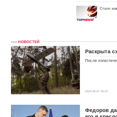
фастфудов нашли кишечную
палочку
Стало из
«Трамп потребовал
объяснений»: в США
сообщили о нехватке ракет
после ударов по Ирану
топ
НОВОСТЕЙ
Фрагмент разгонной ракеты
Falcon 9 врезался в
Раскрыта с
поверхность Луны
После логистиче
Медик раскрыл, как вовремя
обнаружить смертельно
опасный тромб
Получили бесплатно,
2026-08-07 00:07
зарабатывали на аренде 25
лет: Союз экономистов
вернет государству 839 млн
рублей за особняк на
Федоров да
Тверской
его в крес