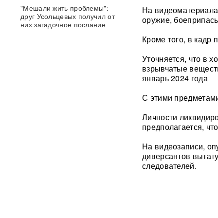
"Мешали жить проблемы":
На видеоматериалах
друг Усольцевых получил от
оружие, боеприпас
них загадочное послание
Кроме того, в кадр
«Работа не прекращается ни
на минуту»: Sky News
Уточняется, что в 
показал подземный завод
взрывчатые веществ
дронов на Украине, где
январь 2024 года
выпускают 200 БПЛА в сутки
С этими предметами
Масштабный сбой интернета
произошел по всей России:
Личности ликвидиро
перестали открываться
предполагается, чт
сайты и приложения
На видеозаписи, опу
Россия бьет по складам
диверсантов вытату
шоколада и мороженого?
следователей.
Подоляка объяснил причину
таких ударов ВС РФ
88 дронов за ночь:
Ярославль пережил
крупнейшую атаку БПЛА ВСУ