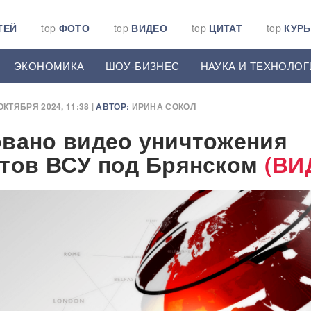
ТЕЙ
top
ФОТО
top
ВИДЕО
top
ЦИТАТ
top
КУР
ЭКОНОМИКА
ШОУ-БИЗНЕС
НАУКА И ТЕХНОЛОГ
ОКТЯБРЯ 2024, 11:38 |
АВТОР:
ИРИНА СОКОЛ
вано видео уничтожения
тов ВСУ под Брянском
(ВИ