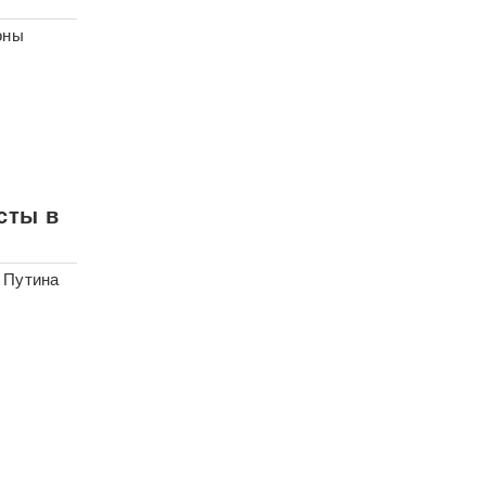
оны
сты в
 Путина