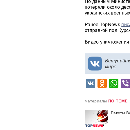
По данным Министер
потеряли около дес
украинских военных
В ФРГ ищут причастных к
появлению БПЛА со
взрывчаткой в аэропорту
Ранее TopNews
пис
Лейпцига
отправкой под Курск
Видео уничтожения
Мэр Хиросимы обвинил
Россию в запугивании
ядерным оружием, но
промолчал о США,
Вступайт
сбросивших атомную бомбу
мире
Экс-посол Украины в США
VK
Odnok
Wh
расплакалась в суде после
обвинений в коррупции
"Латвия спасена": сенатор
материалы
ПО ТЕМЕ
Пушков высмеял слова
Вайкуле о готовности воевать
Ракеты В
с Россией
В бургерах пяти крупнейших