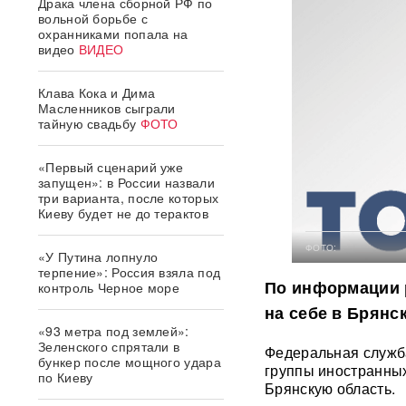
Драка члена сборной РФ по
вольной борьбе с
охранниками попала на
видео
ВИДЕО
Клава Кока и Дима
Масленников сыграли
тайную свадьбу
ФОТО
«Первый сценарий уже
запущен»: в России назвали
три варианта, после которых
Киеву будет не до терактов
ФОТО:
«У Путина лопнуло
терпение»: Россия взяла под
По информации 
контроль Черное море
на себе в Брянс
«93 метра под землей»:
Зеленского спрятали в
Федеральная служба
бункер после мощного удара
группы иностранных
по Киеву
Брянскую область.