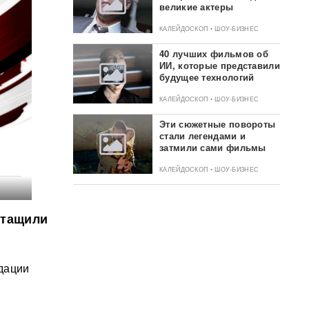
великие актеры
КАЛЕЙДОСКОП • ШОУ-БИЗНЕС
40 лучших фильмов об
ИИ, которые представили
будущее технологий
КАЛЕЙДОСКОП • ШОУ-БИЗНЕС
Эти сюжетные повороты
стали легендами и
затмили сами фильмы
КАЛЕЙДОСКОП • ШОУ-БИЗНЕС
 тащили
дации