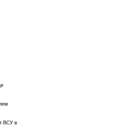
це
ием
я ВСУ в