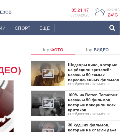
05:21:48
МОСКВА
P
ЬЁЗОВ
24°C
07/08/2026
ИИ
СПОРТ
ЕЩЕ
top
ФОТО
top
ВИДЕО
Шедевры кино, которые
ДЕО)
не убедили зрителей:
названы 50 самых
переоцененных фильмов
КАЛЕЙДОСКОП • ШОУ-БИЗНЕС
100% на Rotten Tomatoes:
названы 50 фильмов,
которые покорили всех
критиков
КАЛЕЙДОСКОП • ШОУ-БИЗНЕС
30 худших фильмов,
которые не спасли даже