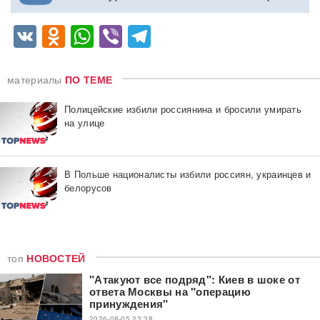
VK
Odnoklassniki
WhatsApp
Viber
Telegram
материалы
ПО ТЕМЕ
Полицейские избили россиянина и бросили умирать
на улице
В Польше националисты избили россиян, украинцев и
белорусов
топ
НОВОСТЕЙ
"Атакуют все подряд": Киев в шоке от
ответа Москвы на "операцию
принуждения"
2026-08-05 23:38