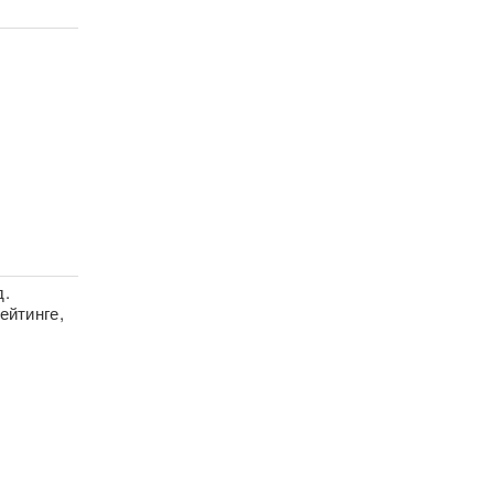
д.
ейтинге,