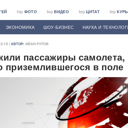
ТЕЙ
top
ФОТО
top
ВИДЕО
top
ЦИТАТ
top
КУР
ЭКОНОМИКА
ШОУ-БИЗНЕС
НАУКА И ТЕХНОЛОГ
2:15 |
АВТОР:
ИВАН РУТОВ
жили пассажиры самолета,
о приземлившегося в поле