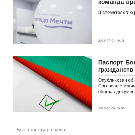
команда вр
шоке от ответа Москвы на
"операцию принуждения"
В стоматологию 
«Начнутся серьезные
проблемы»: эксперт раскрыл,
когда ослабнут атаки БПЛА
ВСУ
2026-07-01 16:38
Под Екатеринбургом
взорвали Mercedes главы
Паспорт Бо
«Уралдронзавода»
(ФОТО,
ВИДЕО)
гражданств
Опубликован обн
Китай впервые показал
Согласно свежим
кадры имитации нанесения
обогнав докумен
ядерного авиаудара
ВИДЕО
В Москве пенсионерка -
2026-06-04 16:50
жертва «схемы Долиной»
подожгла себя на глазах у
приставов
ВИДЕО
Все новости раздела