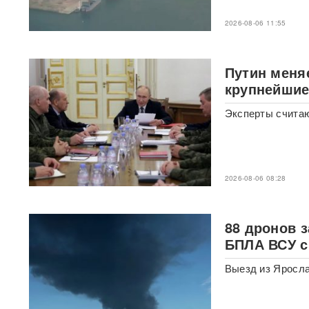
Мэр Хиросимы обвинил
2026-08-06 11:55
Россию в запугивании
ядерным оружием, но
промолчал о США,
сбросивших атомную бомбу
Путин меня
крупнейшие
Экс-посол Украины в США
Эксперты считаю
расплакалась в суде после
обвинений в коррупции
"Латвия спасена": сенатор
Пушков высмеял слова
2026-08-06 08:28
Вайкуле о готовности воевать
с Россией
88 дронов 
В бургерах пяти крупнейших
фастфудов нашли кишечную
БПЛА ВСУ с
палочку
Выезд из Яросла
«Трамп потребовал
объяснений»: в США
сообщили о нехватке ракет