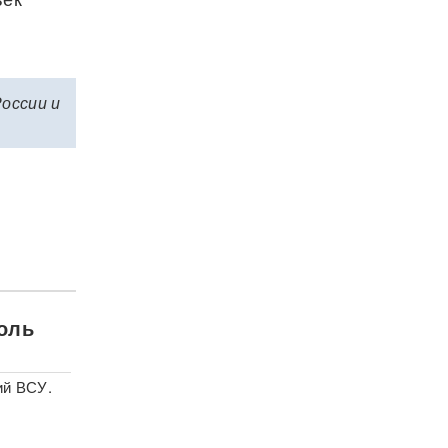
России и
роль
ий ВСУ.