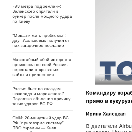
«93 метра под землей»:
Зеленского спрятали в
бункер после мощного удара
по Киеву
"Мешали жить проблемы":
друг Усольцевых получил от
них загадочное послание
Масштабный сбой интернета
произошел по всей России:
перестали открываться
сайты и приложения
ФОТО:
Россия бьет по складам
Командиру кораб
шоколада и мороженого?
Подоляка объяснил причину
прямо в кукуруз
таких ударов ВС РФ
Ирина Халецкая
СМИ: 20-минутный удар ВС
РФ "приговорил систему"
В двигатели Airb
ПВО Украины — Киев
ситуация. Никто 