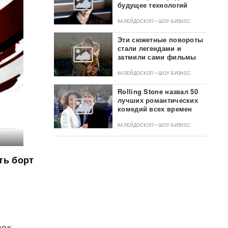
будущее технологий
КАЛЕЙДОСКОП • ШОУ-БИЗНЕС
Эти сюжетные повороты
стали легендами и
затмили сами фильмы
КАЛЕЙДОСКОП • ШОУ-БИЗНЕС
Rolling Stone назвал 50
лучших романтических
комедий всех времен
КАЛЕЙДОСКОП • ШОУ-БИЗНЕС
ть борт
я
век