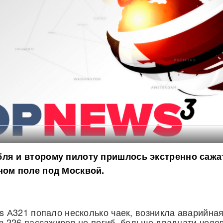
ля и второму пилоту пришлось экстренно сажа
ном поле под Москвой.
us А321 попало несколько чаек, возникла аварийна
из 226 пассажиров не погиб, больше двадцати чело