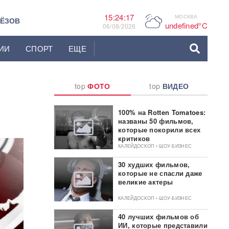
15:24:18
МОСКВА
P
ЬЁЗОВ
undefined°C
06/08/2026
ИИ
СПОРТ
ЕЩЕ
top
ФОТО
top
ВИДЕО
100% на Rotten Tomatoes:
названы 50 фильмов,
которые покорили всех
критиков
КАЛЕЙДОСКОП • ШОУ-БИЗНЕС
30 худших фильмов,
которые не спасли даже
великие актеры
КАЛЕЙДОСКОП • ШОУ-БИЗНЕС
40 лучших фильмов об
ИИ, которые представили