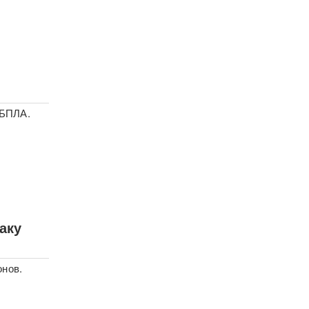
 БПЛА.
аку
онов.