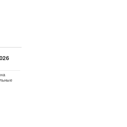
026
 на
альные