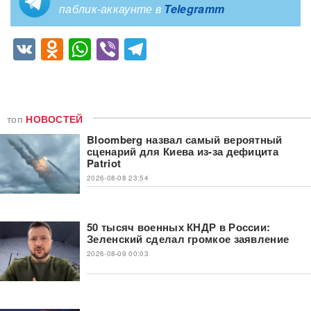
паблик-аккаунте в
Telegramm
VK
Odnoklassniki
WhatsApp
Viber
Telegram
топ
НОВОСТЕЙ
Bloomberg назвал самый вероятный
сценарий для Киева из-за дефицита
Patriot
2026-08-08 23:54
50 тысяч военных КНДР в России:
Зеленский сделал громкое заявление
2026-08-09 00:03