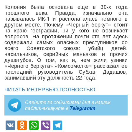
Колония была основана еще в 30-х года
прошлого века. Правда, изначально она
называлась ИК-1 и располагалась немного в
другом месте. Почему «Черный беркут» стоит
на краю географии, ни у кого не возникает
вопросов. На протяжении почти ста лет здесь
содержали самых опасных преступников со
всего Советского союза: убийц детей,
насильников, серийных маньяков и прочих
душегубов. О том, как и, чем жили узники
«Черного беркута» «Комсомолке» рассказал ее
последний руководитель Субхан Дадашов,
занимавший эту должность 22 года.
ЧИТАТЬ ИНТЕРВЬЮ ПОЛНОСТЬЮ
Следите за событиями дня в нашем
паблик-аккаунте в
Telegramm
VK
Odnoklassniki
WhatsApp
Viber
Telegram