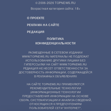
© 2006-2026 TOPNEWS.RU
Возрастная категория сайта: 18+
О ПРОЕКТЕ
РЕКЛАМА НА САЙТЕ
РЕДАКЦИЯ
ПОЛИТИКА
КОНФИДЕНЦИАЛЬНОСТИ
РАЗМЕЩЕННЫЕ В СЕТЕВОМ ИЗДАНИИ
WWW.TOPNEWS.RU МАТЕРИАЛЫ НЕ ПОДЛЕЖАТ
ИСПОЛЬЗОВАНИЮ ДРУГИМИ ЛИЦАМИ БЕЗ
ГИПЕРССЫЛКИ НА САЙТ WWW.TOPNEWS.RU
РЕДАКЦИЯ НЕ НЕСЕТ ОТВЕТСТВЕННОСТИ ЗА
ДОСТОВЕРНОСТЬ ИНФОРМАЦИИ, СОДЕРЖАЩЕЙСЯ
В РЕКЛАМНЫХ ОБЪЯВЛЕНИЯХ
НА САЙТЕ TOPNEWS.RU ПРИМЕНЯЮТСЯ
РЕКОМЕНДАТЕЛЬНЫЕ ТЕХНОЛОГИИ
(ИНФОРМАЦИОННЫЕ ТЕХНОЛОГИИ
ПРЕДОСТАВЛЕНИЯ ИНФОРМАЦИИ НА ОСНОВЕ
СБОРА, СИСТЕМАТИЗАЦИИ И АНАЛИЗА СВЕДЕНИЙ,
ОТНОСЯЩИХСЯ К ПРЕДПОЧТЕНИЯМ
ПОЛЬЗОВАТЕЛЕЙ СЕТИ "ИНТЕРНЕТ",