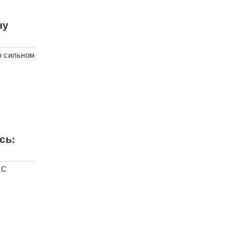
ну
о сильном
сь:
ЕС