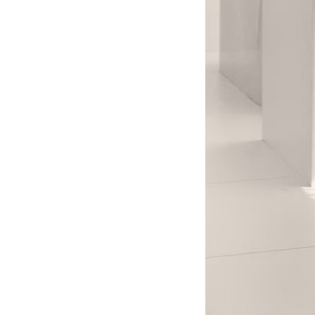
Единственный в России
завод тест-полосок для
диабетиков остановился
после уголовных дел против
руководства
«Это не провал»:
BadComedian объяснил,
почему на премьере
«Колобка» оказались пустые
кинозалы
Трамп запретил "родильный
туризм" в США
В Таиланде 7 человек
погибли в результате
стрельбы в школе
ВИДЕО
310 баллов ЕГЭ — и без
бюджета: почему отличники
не смогли поступить в
топовые вузы