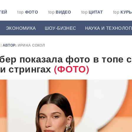
ТЕЙ
top
ФОТО
top
ВИДЕО
top
ЦИТАТ
top
КУР
ЭКОНОМИКА
ШОУ-БИЗНЕС
НАУКА И ТЕХНОЛОГ
|
АВТОР:
ИРИНА СОКОЛ
бер показала фото в топе с
 и стрингах
(ФОТО)