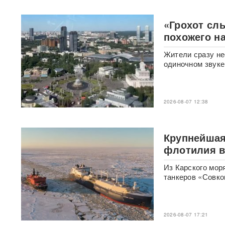
дронов на Украине, где
выпускают 200 БПЛА в сутки
«Грохот сл
Масштабный сбой интернета
похожего н
произошел по всей России:
перестали открываться
Жители сразу не
сайты и приложения
одиночном звуке
Россия бьет по складам
шоколада и мороженого?
Подоляка объяснил причину
2026-08-07 12:38
таких ударов ВС РФ
88 дронов за ночь:
Крупнейшая
Ярославль пережил
флотилия ве
крупнейшую атаку БПЛА ВСУ
с начала СВО
Из Карского мо
танкеров «Совко
СМИ: 20-минутный удар ВС
РФ "приговорил систему"
ПВО Украины — Киев
остался без противоракет
2026-08-07 17:21
ВИДЕО