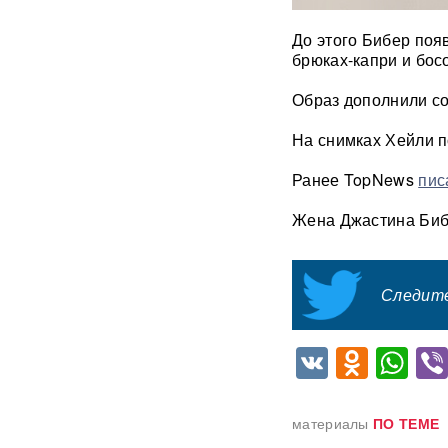
До этого Бибер поя
Раскрыта схема массовой
брюках-капри и бос
атаки БПЛА ВСУ на Россию
Образ дополнили со
Федоров дал Зеленскому 12
дней, чтобы добром вернуть
На снимках Хейли п
его в кресло министра
обороны
Ранее TopNews
пис
«Генералы новой волны»:
Жена Джастина Биб
кто пришел на ключевые
посты в МО и почему их
выбрал Путин
Следите
Драка члена сборной РФ по
вольной борьбе с
охранниками попала на
VK
Odnok
Wh
видео
ВИДЕО
Клава Кока и Дима
Масленников сыграли
материалы
ПО ТЕМЕ
тайную свадьбу
ФОТО