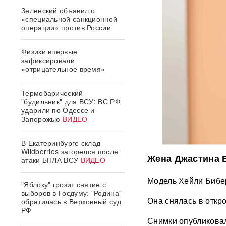
Зеленский объявил о
«специальной санкционной
операции» против России
Физики впервые
зафиксировали
«отрицательное время»
Термобарический
"будильник" для ВСУ: ВС РФ
ударили по Одессе и
Запорожью
ВИДЕО
В Екатеринбурге склад
Wildberries загорелся после
Жена Джастина Б
атаки БПЛА ВСУ
ВИДЕО
Модель Хейли Бибер
"Яблоку" грозит снятие с
выборов в Госдуму: "Родина"
Она снялась в откр
обратилась в Верховный суд
РФ
Снимки опубликовал 