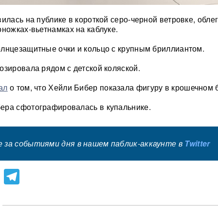
вилась на публике в короткой серо-черной ветровке, обл
оножках-вьетнамках на каблуке.
лнцезащитные очки и кольцо с крупным бриллиантом.
озировала рядом с детской коляской.
ал
о том, что Хейли Бибер показала фигуру в крошечном 
ера сфотографировалась в купальнике.
 за событиями дня в нашем паблик-аккаунте в
Twitter
lassniki
atsApp
Viber
Telegram