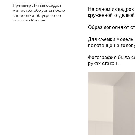
Премьер Литвы осадил
На одном из кадров
министра обороны после
кружевной отделкой
заявлений об угрозе со
стороны России
Образ дополняют ст
Польша сделала шаг к
Для съемки модель 
прямому конфликту?
полотенце на голов
Сикорский предложил
сбивать ракеты РФ над
Украиной — Москва ответила
Фотография была сд
руках стакан.
След НАТО в атаках по
России: хакеры заявили о
раскрытии источника
координат для ударов ВСУ
Концерт Димы Билана в
Москве обернулся
скандалом: певцу пришлось
объясняться перед
зрителями
ВИДЕО
С баллистикой для Украины: