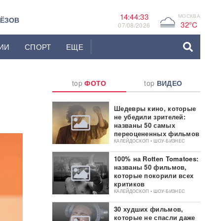
14:44:35
МОСКВА
G
ЬЁЗОВ
32°C
07/08/2026
ИИ
СПОРТ
ЕЩЕ
top
ФОТО
top
ВИДЕО
Шедевры кино, которые
не убедили зрителей:
названы 50 самых
переоцененных фильмов
КАЛЕЙДОСКОП • ШОУ-БИЗНЕС
100% на Rotten Tomatoes:
названы 50 фильмов,
которые покорили всех
критиков
КАЛЕЙДОСКОП • ШОУ-БИЗНЕС
30 худших фильмов,
которые не спасли даже