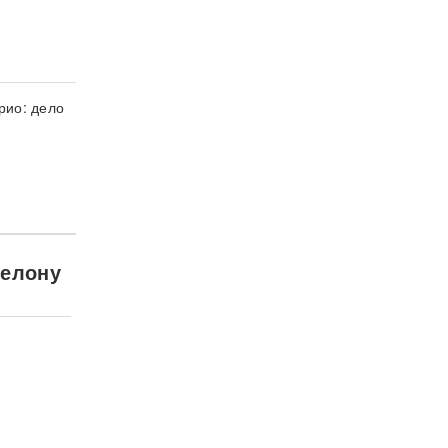
рио: дело
шелону