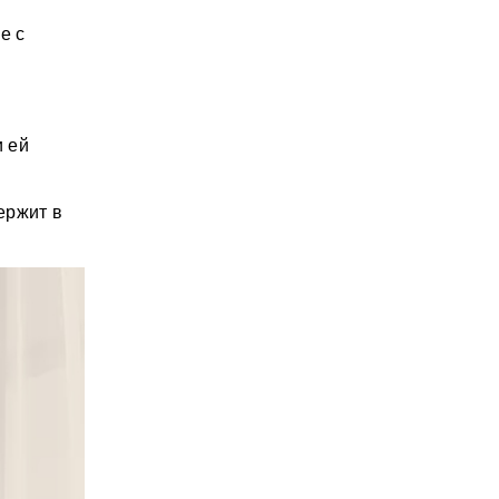
е с
и ей
ержит в