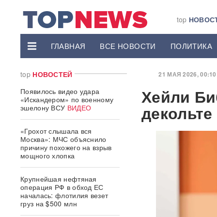
top
НОВОС
ГЛАВНАЯ
ВСЕ НОВОСТИ
ПОЛИТИКА
top
НОВОСТЕЙ
21 МАЯ 2026, 00:10 
Хейли Би
Появилось видео удара
«Искандером» по военному
декольте
эшелону ВСУ
ВИДЕО
«Грохот слышала вся
Москва»: МЧС объяснило
причину похожего на взрыв
мощного хлопка
Крупнейшая нефтяная
операция РФ в обход ЕС
началась: флотилия везет
груз на $500 млн