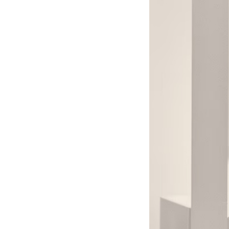
в РФ прибыло
подразделение ракетчиков
КНДР
Опубликовано откровенное
письмо Дианы Шурыгиной из
СИЗО
Bloomberg: в
киберкомандовании США за
месяц пять человек
покончили с жизнью
В "Москве-Сити" задержаны
сотрудники мошеннических
криптообменников
Подкоп под Европу: в Литве
обнаружили уже 12
подземных тоннелей из
Беларуси