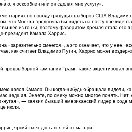
знаю, я оскорблен или он сделал мне услугу».
омментариях по поводу грядущих выборов США Владимир
том, что Москва предпочла бы видеть на посту президен
т вышел из гонки, поэтому фаворитом Кремля стала его 
е-президент Камала Харрис.
на «заразительно смеется», а это означает, что у нее «вс
учае, как считает Владимир Путин, Харрис может воздерж
оей предвыборной кампании Трамп также акцентировал в
меющаяся Камала. Вы когда-нибудь обращали видели, ка
масшедшая. Знаете, по смеху можно многое понять. Нет, 
кнутая», — заявил бывший американский лидер в ходе м
нце июля.
ррис, яркий смех достался ей от матери.