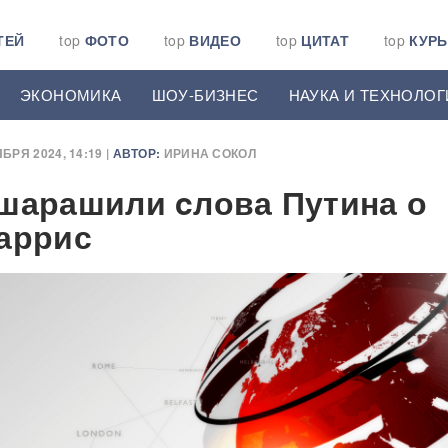
ТЕЙ
top
ФОТО
top
ВИДЕО
top
ЦИТАТ
top
КУР
ЭКОНОМИКА
ШОУ-БИЗНЕС
НАУКА И ТЕХНОЛОГ
БРЯ 2024, 14:19 |
АВТОР:
ИРИНА СОКОЛ
шарашили cлова Путина о
аррис