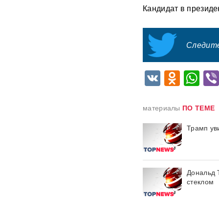
Кандидат в презид
После атаки на Wildberries
ритейлеры меняют правила
доставки: что будет с ценами
Следите
«Он может говорить и с
Путиным, и с Зеленским»:
VK
Odnok
Wh
названа новая неожиданная
фигура для переговоров по
Украине
материалы
ПО ТЕМЕ
У гольф-клуба Трампа
задержали мужчину с
Трамп ув
оружием и записями о Белом
доме
«Глупость и
Дональд 
безответственность»:
стеклом
генералитет РФ
раскритиковали после
взрыва в московском
ресторане