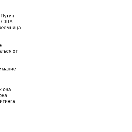
 Путин
та США
преемница
е
аться от
нимание
к она
она
итинга