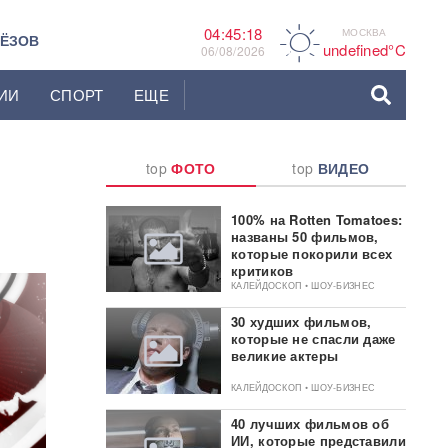
04:45:19
МОСКВА
A
ЬЁЗОВ
undefined°C
06/08/2026
ИИ
СПОРТ
ЕЩЕ
top
ФОТО
top
ВИДЕО
100% на Rotten Tomatoes:
названы 50 фильмов,
которые покорили всех
критиков
КАЛЕЙДОСКОП • ШОУ-БИЗНЕС
30 худших фильмов,
которые не спасли даже
великие актеры
КАЛЕЙДОСКОП • ШОУ-БИЗНЕС
40 лучших фильмов об
ИИ, которые представили