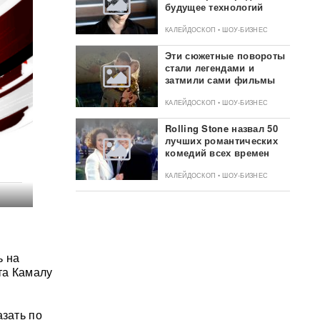
будущее технологий
КАЛЕЙДОСКОП • ШОУ-БИЗНЕС
Эти сюжетные повороты
стали легендами и
затмили сами фильмы
КАЛЕЙДОСКОП • ШОУ-БИЗНЕС
Rolling Stone назвал 50
лучших романтических
комедий всех времен
КАЛЕЙДОСКОП • ШОУ-БИЗНЕС
.
ь на
та Камалу
азать по