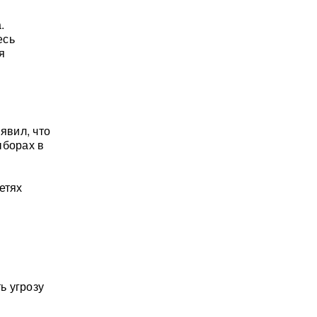
.
есь
я
явил, что
ыборах в
етях
ь угрозу