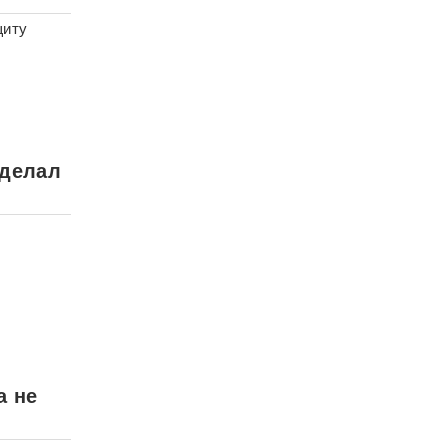
щиту
сделал
а не