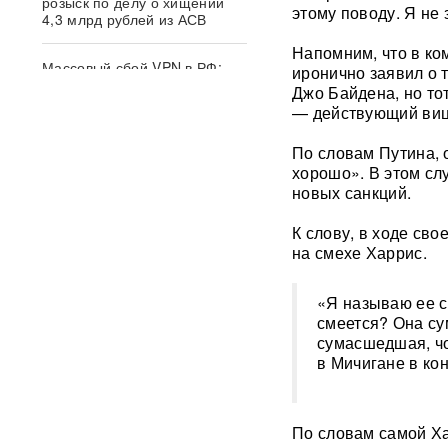
розыск по делу о хищении
этому поводу. Я не 
4,3 млрд рублей из АСВ
Напомним, что в к
Массовый сбой VPN в РФ:
иронично заявил о 
более 20 сервисов
Джо Байдена, но то
испытывают проблемы —
— действующий виц
названы причины
По словам Путина, о
Пожары и утечка аммиака:
хорошо». В этом сл
ВС РФ нанесли
новых санкций.
массированный удар по
Киеву
ВИДЕО
К слову, в ходе св
на смехе Харрис.
После атаки ВСУ в
Домодедово ликвидируют
разлив химикатов
«Я называю ее с
смеется? Она су
сумасшедшая, чо
«Убить нормальную
в Мичигане в ко
экономику — значит убить
страну»: Собянин выступил
против перевода России на
военные рельсы
По словам самой Ха