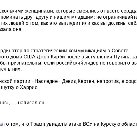
сколькими женщинами, которые смеялись от всего сердца
поминать друг другу и нашим младшим: не ограничивайт
гих людей о том, как это выглядит или как вы должны себ
азала она.
ординатор по стратегическим коммуникациям в Совете
ого дома США Джон Кирби после выступления Путина за
бы признательны, если российский лидер не говорил о в
ся в них.
нской партии «Наследие» Дэвид Кертен, напротив, в соцс
 шутку о Харрис.
нг», — написал он..
ал
о том, что Трамп увидел в атаке ВСУ на Курскую област