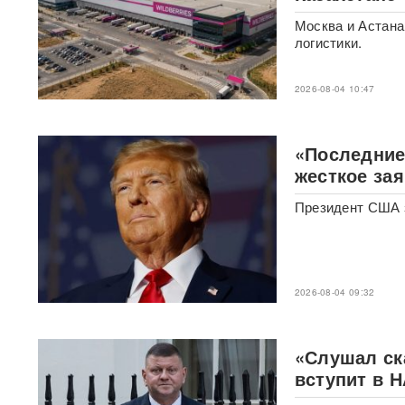
маршрут атаки ВСУ на
Геленджик
Москва и Астана
логистики.
Трагедия в Севастополе:
военный устроил стрельбу в
2026-08-04 10:47
Хмельницком — погибли
четверо
«Последние
Пять человек погибли при
атаке БПЛА на Подмосковье
жесткое за
ФОТО
Президент США з
ВТБ, «Сбер» и Альфа-банк
перестали открываться в
Chrome и Safari: названа
причина
2026-08-04 09:32
Основателя ЧВК «Ястреб»
приговорили к 18 годам: суд
вынес решение по делу об
«Слушал ска
убийстве, похищениях и
вступит в 
пытках