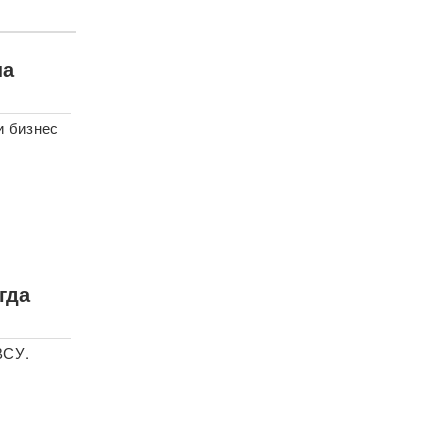
на
и бизнес
гда
ВСУ.