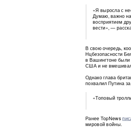
Появилось видео мощного
пожара на АЗС в Ростове-на-
«Я выросла с не
Дону, где сгорели десятки
Думаю, важно на
автомобилей
ВИДЕО
восприятием дру
вести», — расск
Турист отсудил у
туроператора почти 900
тысяч рублей из-за плана
В свою очередь, ко
«Ковер»
Нцбезопасности Бел
в Вашингтоне были 
Reuters: КНДР может
США и не вмешивал
разместить в России
ракетное подразделение для
Однако глава брита
ударов по Украине
похвалил Путина за
В Красногорске раскрыта
«фабрика жалоб» c
«Топовый тролли
тысячами доносов
После убийства брата и
Ранее TopNews
пис
сестры в Паттайе Таиланд
мировой войны.
направил России особое
письмо