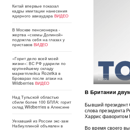
Китай впервые показал
кадры имитации нанесения
ядерного авиаудара
ВИДЕО
В Москве пенсионерка -
жертва «схемы Долиной»
подожгла себя на глазах у
приставов
ВИДЕО
«Горит дело всей моей
жизни»: ВС РФ ударили по
крупнейшему складу
маркетплейса Rozetka в
Броварах после атаки на
ФОТО:
Wildberries
ВИДЕО
В Британии двум
Над Тульской областью
сбили более 100 БПЛА: горит
Бывший президент С
склад Wildberries в Алексине
слова президента Р
Харрис фаворитом 
Уехавший из России экс-зам
Набиуллиной объявлен в
Во время своего вы