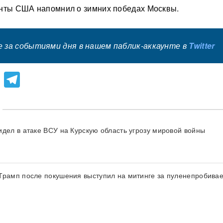
енты США напомнил о зимних победах Москвы.
 за событиями дня в нашем паблик-аккаунте в
Twitter
lassniki
atsApp
Viber
Telegram
идел в атаке ВСУ на Курскую область угрозу мировой войны
Трамп после покушения выступил на митинге за пуленепробив