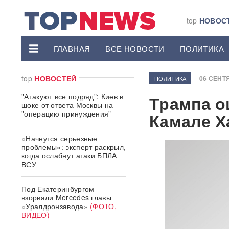
top
НОВОС
ГЛАВНАЯ
ВСЕ НОВОСТИ
ПОЛИТИКА
top
НОВОСТЕЙ
06 СЕНТЯ
ПОЛИТИКА
"Атакуют все подряд": Киев в
Трампа о
шоке от ответа Москвы на
"операцию принуждения"
Камале Х
«Начнутся серьезные
проблемы»: эксперт раскрыл,
когда ослабнут атаки БПЛА
ВСУ
Под Екатеринбургом
взорвали Mercedes главы
«Уралдронзавода»
(ФОТО,
ВИДЕО)