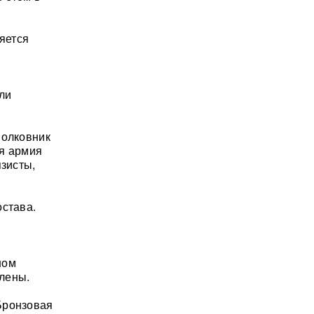
ляется
и
ли
полковник
ая армия
язисты,
остава.
ном
лены.
Бронзовая