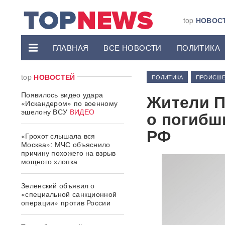
top
НОВОС
ГЛАВНАЯ
ВСЕ НОВОСТИ
ПОЛИТИКА
top
НОВОСТЕЙ
ПОЛИТИКА
ПРОИСШЕ
Появилось видео удара
Жители 
«Искандером» по военному
эшелону ВСУ
ВИДЕО
о погибш
РФ
«Грохот слышала вся
Москва»: МЧС объяснило
причину похожего на взрыв
мощного хлопка
Зеленский объявил о
«специальной санкционной
операции» против России