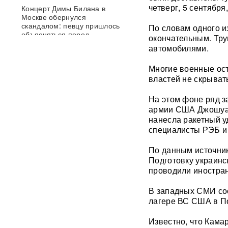
четверг, 5 сентябр
Концерт Димы Билана в
Москве обернулся
скандалом: певцу пришлось
По словам одного и
объясняться перед
окончательным. Тр
зрителями
ВИДЕО
автомобилями.
Опубликовано откровенное
Многие военные ост
письмо Дианы Шурыгиной из
властей не скрыват
СИЗО
На этом фоне ряд з
армии США Джошуа К
Bloomberg: в
киберкомандовании США за
нанесла ракетный у
месяц пять человек
специалисты РЭБ и
покончили с жизнью
По данным источник
В "Москве-Сити" задержаны
Подготовку украинс
сотрудники мошеннических
проводили иностра
криптообменников
В западных СМИ соо
лагере ВС США в По
Подкоп под Европу: в Литве
обнаружили уже 12
подземных тоннелей из
Известно, что Кама
Беларуси