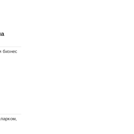
на
и бизнес
апарком,