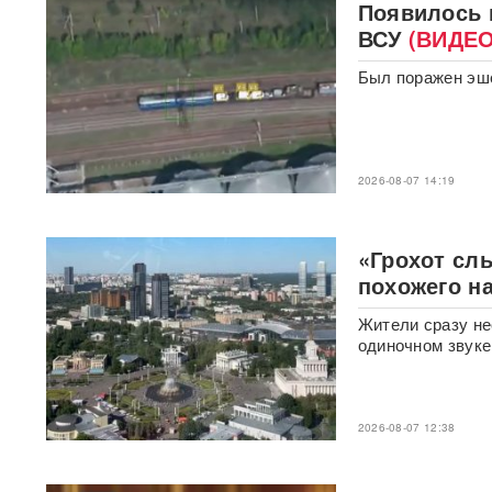
Появилось 
Масленников сыграли
тайную свадьбу
ФОТО
ВСУ
(ВИДЕО
Был поражен эше
«Первый сценарий уже
запущен»: в России назвали
три варианта, после которых
Киеву будет не до терактов
2026-08-07 14:19
«У Путина лопнуло
терпение»: Россия взяла под
контроль Черное море
«Грохот сл
«93 метра под землей»:
похожего н
Зеленского спрятали в
бункер после мощного удара
Жители сразу не
по Киеву
одиночном звуке
"Мешали жить проблемы":
друг Усольцевых получил от
них загадочное послание
2026-08-07 12:38
«Работа не прекращается ни