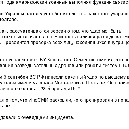
24 года американский военный выполнял функции связист
и Украины расследует обстоятельства ракетного удара п
Полтаве.
ua», рассматриваются версии о том, что удар мог быть
также не исключается возможность наличия разведывател
. Проводится проверка всех лиц, находившихся внутри ц
ого управления СБУ Константин Семенюк отметил, что н
овании разведывательных дронов или работы систем ПВО
м 3 сентября ВС РФ нанесли ракетный удар по высшему 
у связи имени маршала Москаленко в Полтаве. Он произ
личного состава 128-й бригады ВСУ.
ал
о том, что ИноСМИ раскрыли, кого тренировали в поп
таве.
довали с очевидцами инцидента.