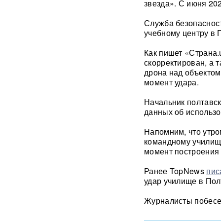
звезда». С июня 20
Служба безопасност
Единственный в России
завод тест-полосок для
учебному центру в 
диабетиков остановился
после уголовных дел против
Как пишет «Страна.
руководства
скорректирован, а 
дрона над объектом
«Это не провал»:
момент удара.
BadComedian объяснил,
почему на премьере
Начальник полтавск
«Колобка» оказались пустые
данных об использ
кинозалы
Напомним, что утро
Трамп запретил "родильный
командному училищ
туризм" в США
момент построения 
В Таиланде 7 человек
Ранее TopNews
пис
погибли в результате
удар училище в Пол
стрельбы в школе
ВИДЕО
Журналисты побесе
310 баллов ЕГЭ — и без
бюджета: почему отличники