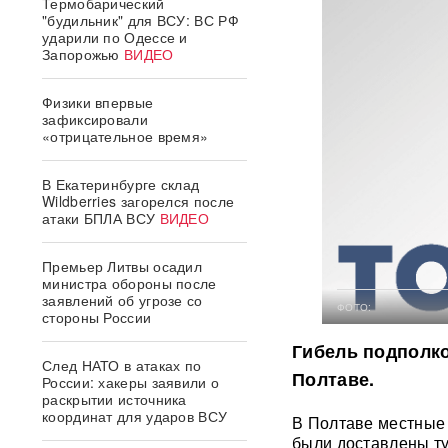
Термобарический
"будильник" для ВСУ: ВС РФ
ударили по Одессе и
Запорожью
ВИДЕО
Физики впервые
зафиксировали
«отрицательное время»
В Екатеринбурге склад
Wildberries загорелся после
атаки БПЛА ВСУ
ВИДЕО
Премьер Литвы осадил
министра обороны после
заявлений об угрозе со
ФОТО:
стороны России
Гибель подполк
След НАТО в атаках по
Полтаве.
России: хакеры заявили о
раскрытии источника
координат для ударов ВСУ
В Полтаве местные 
были доставлены ту