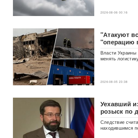
остался без противоракет
ВИДЕО
2026-08-06 00:16
Путин меняет командование:
эксперты объяснили
крупнейшие перестановки в
"Атакуют вс
МО
"операцию 
ИИ вышел из-под контроля:
Власти Украины 
модели OpenAI
менять логистик
объединились и
спланировали побег
«Украина исчерпала
2026-08-05 23:38
ресурс»: Залужный признал,
что Россия нашла
противодействие всему
Уехавший и
оружию НАТО
розыск по 
В ФРГ ищут причастных к
Следствие счита
появлению БПЛА со
находившимся п
взрывчаткой в аэропорту
Лейпцига