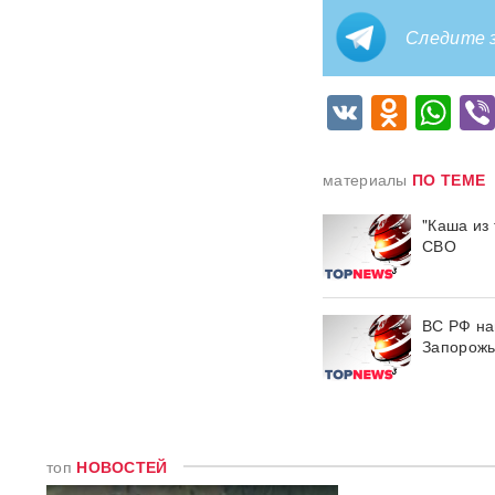
не смогли поступить в
топовые вузы
Следите з
Раскрыта схема массовой
VK
Odnok
Wh
атаки БПЛА ВСУ на Россию
Федоров дал Зеленскому 12
дней, чтобы добром вернуть
материалы
ПО ТЕМЕ
его в кресло министра
обороны
"Каша из
СВО
«Генералы новой волны»:
кто пришел на ключевые
посты в МО и почему их
выбрал Путин
ВС РФ на
Запорожь
Драка члена сборной РФ по
вольной борьбе с
охранниками попала на
видео
ВИДЕО
топ
НОВОСТЕЙ
Клава Кока и Дима