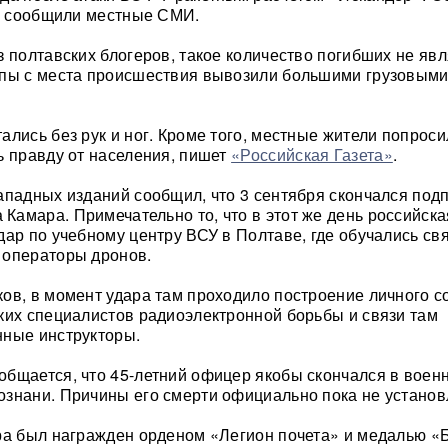
я, сообщили местные СМИ.
з полтавских блогеров, такое количество погибших не яв
упы с места происшествия вывозили большими грузовым
ались без рук и ног. Кроме того, местные жители попроси
ь правду от населения, пишет
«Российская Газета»
.
ападных изданий сообщил, что 3 сентября скончался под
амара. Примечательно то, что в этот же день российск
дар по учебному центру ВСУ в Полтаве, где обучались св
 операторы дронов.
ов, в момент удара там проходило построение личного с
ких специалистов радиоэлектронной борьбы и связи там
нные инструкторы.
бщается, что 45-летний офицер якобы скончался в воен
знани. Причины его смерти официально пока не установ
ра был награжден орденом «Легион почета» и медалью «