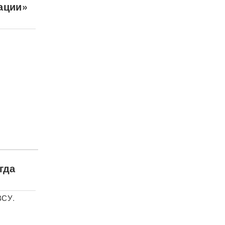
ации»
гда
ВСУ.