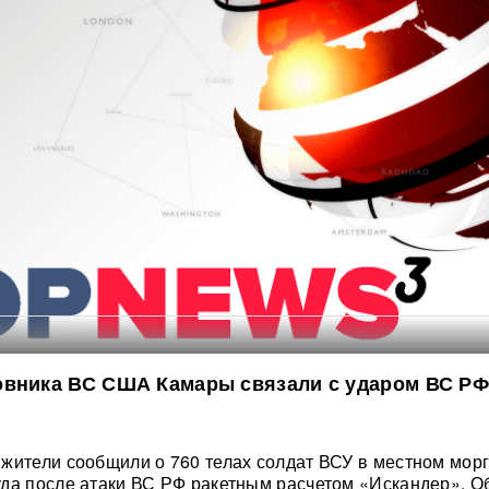
овника ВС США Камары связали с ударом ВС РФ
жители сообщили о 760 телах солдат ВСУ в местном морг
да после атаки ВС РФ ракетным расчетом «Искандер». Об