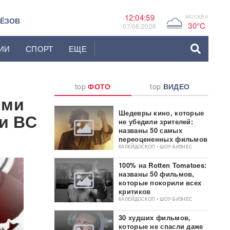
12:05:00
МОСКВА
G
ЬЁЗОВ
30°C
07/08/2026
ИИ
СПОРТ
ЕЩЕ
top
ФОТО
top
ВИДЕО
ыми
Шедевры кино, которые
и ВС
не убедили зрителей:
названы 50 самых
переоцененных фильмов
КАЛЕЙДОСКОП • ШОУ-БИЗНЕС
100% на Rotten Tomatoes:
названы 50 фильмов,
которые покорили всех
критиков
КАЛЕЙДОСКОП • ШОУ-БИЗНЕС
30 худших фильмов,
которые не спасли даже