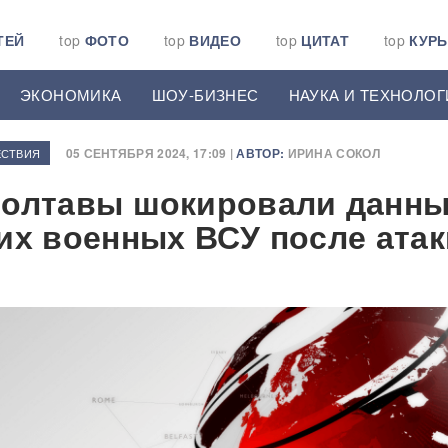
ТЕЙ
top
ФОТО
top
ВИДЕО
top
ЦИТАТ
top
КУР
ЭКОНОМИКА
ШОУ-БИЗНЕС
НАУКА И ТЕХНОЛОГ
05 СЕНТЯБРЯ 2024, 17:09 |
АВТОР:
ИРИНА СОКОЛ
СТВИЯ
Полтавы шокировали данн
их военных ВСУ после атак