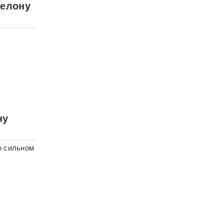
шелону
ну
о сильном