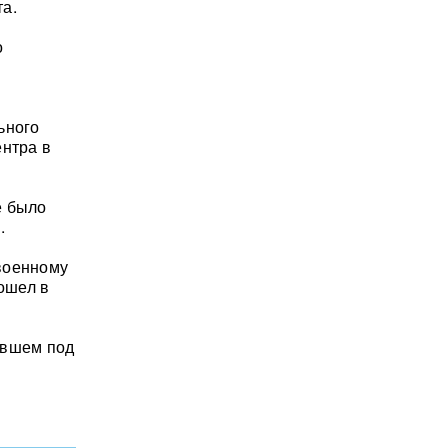
а.
о
ьного
ентра в
е было
.
военному
ошел в
авшем под